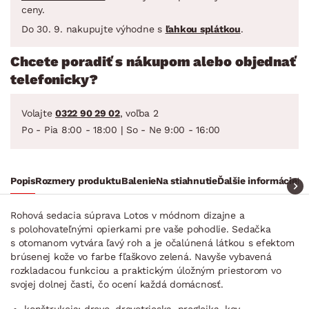
ceny.
Do 30. 9. nakupujte výhodne s
ľahkou splátkou
.
Chcete poradiť s nákupom alebo objednať
telefonicky?
Volajte
0322 90 29 02
, voľba 2
Po - Pia 8:00 - 18:00 | So - Ne 9:00 - 16:00
Popis
Rozmery produktu
Balenie
Na stiahnutie
Ďalšie informácie
Ra
Rohová sedacia súprava Lotos v módnom dizajne a
s polohovateľnými opierkami pre vaše pohodlie. Sedačka
s otomanom vytvára ľavý roh a je očalúnená látkou s efektom
brúsenej kože vo farbe fľaškovo zelená. Navyše vybavená
rozkladacou funkciou a praktickým úložným priestorom vo
svojej dolnej časti, čo ocení každá domácnosť.
konštrukcia: drevo, drevotrieska, preglejka, kov