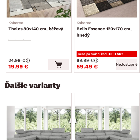
sedák: priestranný, stredne mäkký
operadlo: príjemné bedrové vypolstrovanie, 3× široká
opierka chrbta v hornej časti operadla – s polohovateľnou
Koberec
Koberec
funkciou (nastavenie ľubovoľnej polohy, opierky zaistia
Thales 80x140 cm, béžový
Belis Essence 120x170 cm,
komfortné opretie hornej časti chrbta a vďaka možnosti
hnedý
nastavenia ich sklonu si tak môžete prispôsobiť štýl
sedenia podľa Vašej individuálnej potreby)
celková výška – podľa polohy chrbtovej opierky: 73–87 cm
Cena po zadaní kódu DOPLNKY
24.99 €
69.99 €
nohy: kovový profil, matne brúsený povrch, výška 11,5 cm
Nedostupné
19.99 €
59.49 €
funkcia rozkladu na príležitostné lôžko: plocha 125×200 cm
(výsuvný typ rozkladu, konštrukcia kov/drevo, na kolieskach
Ďalšie varianty
pre jednoduchšiu manipuláciu, látkové madlo, plocha lôžka
potiahnutá látkovým filcom)
úložný priestor (pod otomanom, vyklápacia kovová
konštrukcia)
módny design
dodávané v čiastočnom demonte