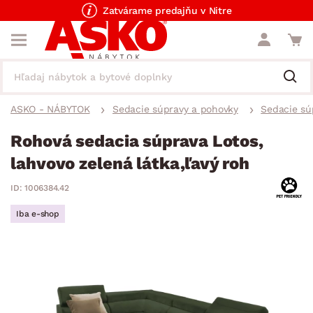
Zatvárame predajňu v Nitre
ASKO - NÁBYTOK
Sedacie súpravy a pohovky
Sedacie sú
Rohová sedacia súprava Lotos,
lahvovo zelená látka,ľavý roh
ID: 1006384.42
Iba e-shop