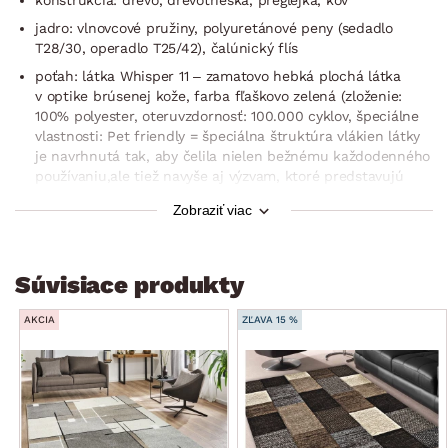
jadro: vlnovcové pružiny, polyuretánové peny (sedadlo
T28/30, operadlo T25/42), čalúnický flís
poťah: látka Whisper 11 – zamatovo hebká plochá látka
v optike brúsenej kože, farba fľaškovo zelená (zloženie:
100% polyester, oteruvzdornosť: 100.000 cyklov, špeciálne
vlastnosti: Pet friendly = špeciálna štruktúra vlákien látky
je navrhnutá tak, aby čelila nielen bežnému každodenného
používaniu,ale tiež navyše aj výzvam, ktoré predstavujú
domáci miláčikovia – zvýšená odolnosť voči mechanickému
Zobraziť viac
pôsobeniu pazúrikov, zvýšená odolnosť proti zachytávaniu
chĺpkov, ideálna voľba pre rodiny s domácimi miláčikmi)
vrátane potiahnutia zadnej časti (možné umiestnenie aj
Súvisiace produkty
v priestore)
prešitie poťahu
AKCIA
ZĽAVA 15 %
rohový pôdorys – pravý roh (otoman umiestnený vpravo)
ľavá podrúčka: funkcia polohovania hornej časti, zaujímavo
členitá optika v tvare C
zaoblené tvary
sedák: priestranný, stredne mäkký