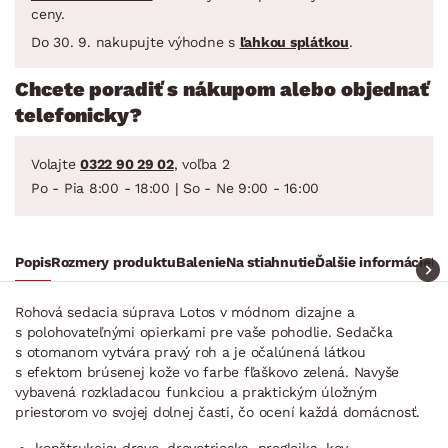
ceny.
Do 30. 9. nakupujte výhodne s
ľahkou splátkou
.
Chcete poradiť s nákupom alebo objednať
telefonicky?
Volajte
0322 90 29 02
, voľba 2
Po - Pia 8:00 - 18:00 | So - Ne 9:00 - 16:00
Popis
Rozmery produktu
Balenie
Na stiahnutie
Ďalšie informácie
Ra
Rohová sedacia súprava Lotos v módnom dizajne a
s polohovateľnými opierkami pre vaše pohodlie. Sedačka
s otomanom vytvára pravý roh a je očalúnená látkou
s efektom brúsenej kože vo farbe fľaškovo zelená. Navyše
vybavená rozkladacou funkciou a praktickým úložným
priestorom vo svojej dolnej časti, čo ocení každá domácnosť.
konštrukcia: drevo, drevotrieska, preglejka, kov