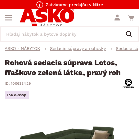
Zatvárame predajňu v Nitre
ASKO - NÁBYTOK
Sedacie súpravy a pohovky
Sedacie sú
Rohová sedacia súprava Lotos,
fľaškovo zelená látka, pravý roh
ID: 1006384.29
Iba e-shop