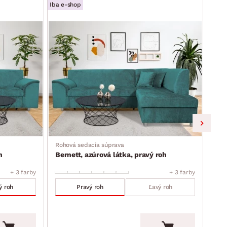
Iba e-shop
Iba e
Rohová sedacia súprava
Roho
h
Bernett, azúrová látka, pravý roh
Ber
+ 3 farby
+ 3 farby
ý roh
Pravý roh
Ľavý roh