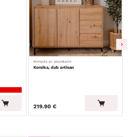
Komoda so zásuvkami
Skri
Korsika, dub artisan
Kor
219.90 €
13