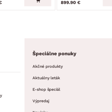
€
899.90 €
Špeciálne ponuky
Akčné produkty
Aktuálny leták
E-shop špeciál
y
Výpredaj