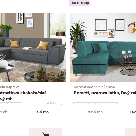
Iba e-shop
cia súprava
Rohová sedacia súprava
ntracitová ekokoža/sivá
Bernett, azurová látka, ľavý ro
avý roh
+ 3 farby
ý roh
Ľavý roh
Pravý roh
Ľav