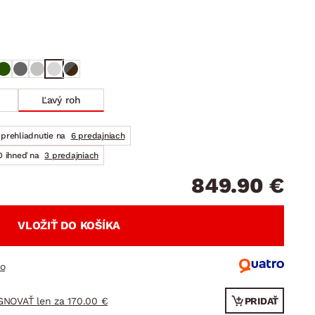
DOPLNKY
VIANOCE
hradné doplnky
ahradné zostavy
Ľavý roh
prehliadnutie na
6 predajniach
 ihneď na
3 predajniach
849.90 €
VLOŽIŤ DO KOŠÍKA
ro
GNOVAŤ len za 170.00 €
PRIDAŤ