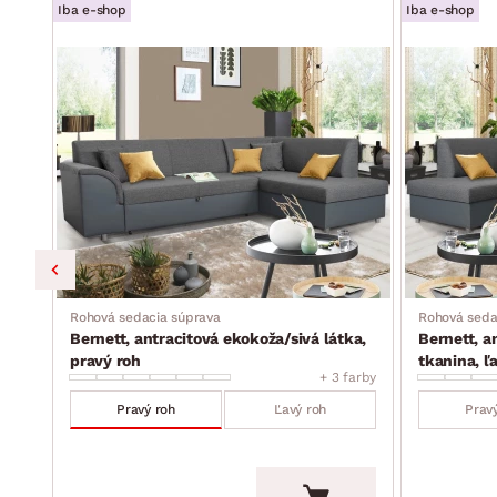
Iba e-shop
Iba e-shop
h
Rohová sedacia súprava
Rohová seda
Bernett, antracitová ekokoža/sivá látka,
Bernett, a
farby
pravý roh
tkanina, ľ
+ 3 farby
Pravý roh
Ľavý roh
Prav