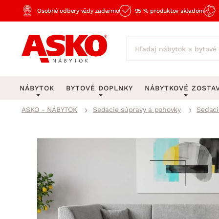
Osobné odbery vždy zadarmo
95 % produktov skladom
NÁBYTOK
BYTOVÉ DOPLNKY
NÁBYTKOVÉ ZOSTA
ASKO - NÁBYTOK
Sedacie súpravy a pohovky
Sedaci
KOBERCE
OSVETLENIE
Obývacie zost
Veľké a stredné koberce
Stolové lampy a lampi
Spálňové zost
Behúne a malé koberce
Stropné osvetlenie
Kancelárske zos
Obývacia izba
Detské koberce
Lustre a závesné svieti
Kuchynské zost
Spálňa
Kúpeľňové predložky
Stojacie lampy
Detské zosta
Pracovňa a kancelária
Zobrazit vše
Zobrazit vše
Predsieňové zos