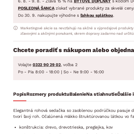
6. 8. - 9. 8. - Zľava 15 % na
BYTOVÉ DOPLNKY
s kódom D
POSLEDNÁ ŠANCA
získať vybrané produkty za skvelé ceny
Do 30. 9. nakupujte výhodne s
ľahkou splátkou
.
Marketingové akcie sa nevzťahujú na akčné a výpredajové produkty
zľavovými a akčnými ponukami, okrem dopravy zadarmo nad určitú
Chcete poradiť s nákupom alebo objedna
Volajte
0322 90 29 02
, voľba 2
Po - Pia 8:00 - 18:00 | So - Ne 9:00 - 16:00
Popis
Rozmery produktu
Balenie
Na stiahnutie
Ďalšie 
Elegantná rohová sedačka so zaoblenou podrúčkou pasuje d
tvorí ľavý roh. Očalúnená mäkko štruktúrovanou látkou vo fa
konštrukcia: drevo, drevotrieska, preglejka, kov