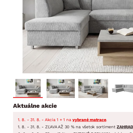
Jedáleň
BYTOVÝ TEXTIL
STOLOVANIE A VAR
Kúpeľňové zost
Detská izba
Prikrývky
Jedálenský servis
Jedálenské zos
Vankúše
Predsieň, šatník a chodba
Príbory
Záhradné zost
Koberce
Hrnce
Kuchyňa
Závesy a žalúzie
Panvice
Kúpeľňa
Zobrazit vše
Zobrazit vše
Záhrada
VEĽKÁ NOC
Domácnosť
Aktuálne akcie
1. 8. - 31. 8. - Akcia 1 + 1 na
vybrané matrace
.
1. 8. - 31. 8. - ZĽAVA AŽ 30 % na všetok sortiment
ZAHRA