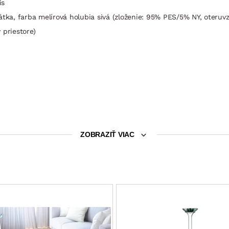
is
átka, farba melírová holubia sivá (zloženie: 95% PES/5% NY, oteruv
 priestore)
cm (výsuvný typ rozkladu, konštrukcia kov/drevo, na kolieskach = ľa
ZOBRAZIŤ VIAC
ukcia)