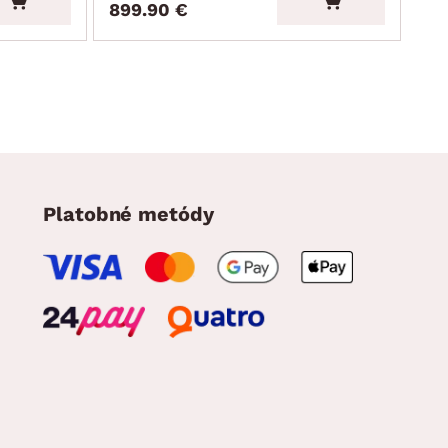
899.90 €
89
Platobné metódy