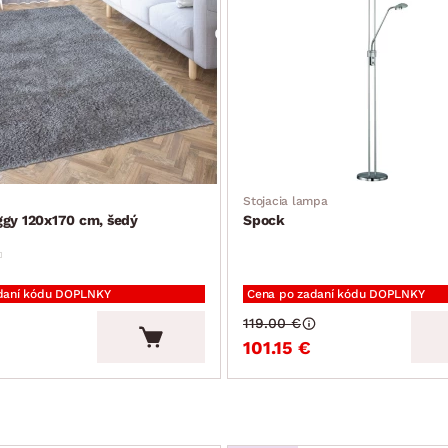
Stojacia lampa
ggy 120x170 cm, šedý
Spock
daní kódu DOPLNKY
Cena po zadaní kódu DOPLNKY
119.00 €
101.15 €