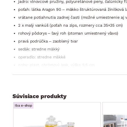
jadro: vlnovcové pružiny, polyuretánové peny, čalúnicky fl
poťah: látka Aragon 90 – mäkko štruktúrovaná žinilková l
vrátane potiahnutia zadnej časti (možné umiestnenie aj v
2 x malý vankúš (poťah na zips, rozmery cca 35×35 cm)
rohový pôdorys – ľavý roh (otoman umiestnený vľavo)
pravá podrúčka – zaoblený tvar
sedák: stredne mäkký
operadlo: stredne mäkké
nohy: plast, chrómový lesk, výška 5,5 cm
funkcia rozkladu na príležitostné lôžko: plocha 197×124 
úložný priestor (pod otomanom, vyklápacia kovová konštr
dodávané v čiastočnom demonte
Súvisiace produkty
Iba e-shop