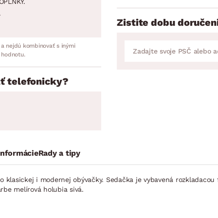
OPLNKY.
.
Zistite dobu doručen
 a nejdú kombinovať s inými
 hodnotu.
ť telefonicky?
informácie
Rady a tipy
o klasickej i modernej obývačky. Sedačka je vybavená rozkladacou
rbe melírová holubia sivá.