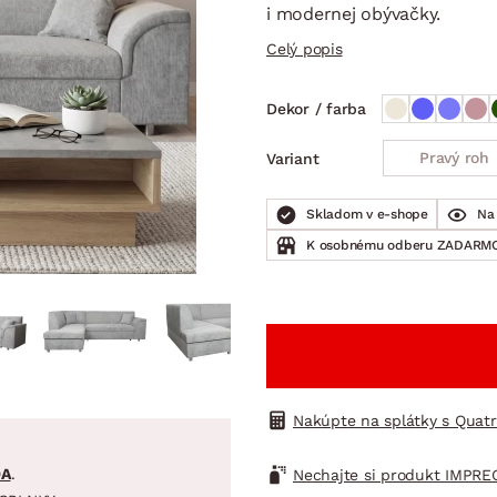
ENIE
DOMÁCE SPOTREBIČE
ZÁHRADNÉ 
i modernej obývačky.
avy
Zá
Celý popis
tavy
Z
avy
Dekor / farba
Pravý roh
Variant
Skladom v e-shope
Na 
K osobnému odberu ZADARMO
Nakúpte na splátky s Quat
DA
.
Nechajte si produkt IMPRE