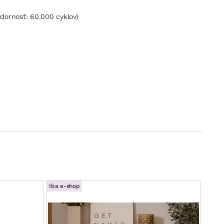
zdornosť: 60.000 cyklov)
hká manipulácia, plocha lôžka potiahnutá látkou)
Iba e-shop
Iba e