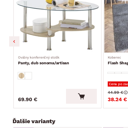
Oválny konferenčný stolík
Koberec
Panty, dub sonoma/artisan
Flash Sha
Cena po za
44.99 €
69.90 €
38.24 €
Ďalšie varianty