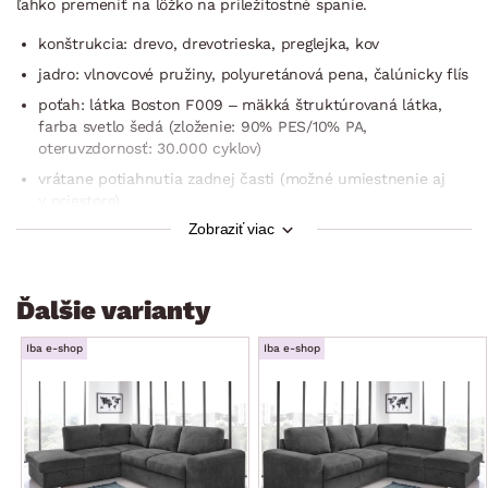
ľahko premeniť na lôžko na príležitostné spanie.
konštrukcia: drevo, drevotrieska, preglejka, kov
jadro: vlnovcové pružiny, polyuretánová pena, čalúnicky flís
poťah: látka Boston F009 – mäkká štruktúrovaná látka,
farba svetlo šedá (zloženie: 90% PES/10% PA,
oteruvzdornosť: 30.000 cyklov)
vrátane potiahnutia zadnej časti (možné umiestnenie aj
v priestore)
Zobraziť viac
5 x veľký oporný vankúš
univerzálny štýl
členitá optika
Ďalšie varianty
rohový pôdorys – pravý roh (otoman umiestnený vpravo)
Iba e-shop
Iba e-shop
ľavá podrúčka
sedák: stredne mäkký komfort
operadlo: veľké oporné vankúše
hĺbka sedu: s vankúšmi 60 cm/bez vankúšov 78 cm
nohy: kovový profil, chrómový lesk, výška 4 cm