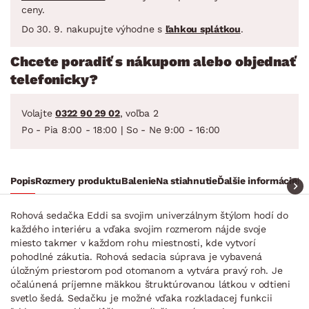
ceny.
Do 30. 9. nakupujte výhodne s
ľahkou splátkou
.
Chcete poradiť s nákupom alebo objednať
telefonicky?
Volajte
0322 90 29 02
, voľba 2
Po - Pia 8:00 - 18:00 | So - Ne 9:00 - 16:00
Popis
Rozmery produktu
Balenie
Na stiahnutie
Ďalšie informácie
Ra
Rohová sedačka Eddi sa svojim univerzálnym štýlom hodí do
každého interiéru a vďaka svojim rozmerom nájde svoje
miesto takmer v každom rohu miestnosti, kde vytvorí
pohodlné zákutia. Rohová sedacia súprava je vybavená
úložným priestorom pod otomanom a vytvára pravý roh. Je
očalúnená príjemne mäkkou štruktúrovanou látkou v odtieni
svetlo šedá. Sedačku je možné vďaka rozkladacej funkcii