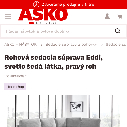
Zatvárame predajňu v Nitre
ASKO - NÁBYTOK
Sedacie súpravy a pohovky
Sedacie sú
Rohová sedacia súprava Eddi,
svetlo šedá látka, pravý roh
ID: 4604508.2
Iba e-shop