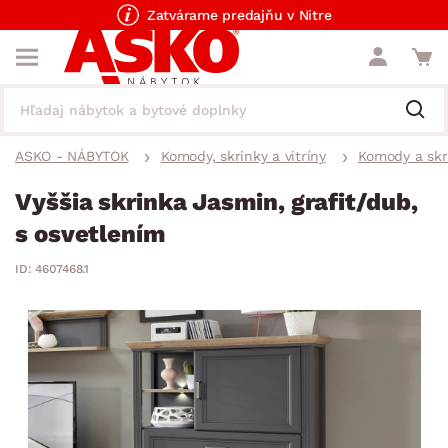
Zatvárame predajňu v Nitre
ASKO - NÁBYTOK
Komody, skrinky a vitríny
Komody a skr
Vyššia skrinka Jasmin, grafit/dub,
s osvetlením
ID: 4607468.1