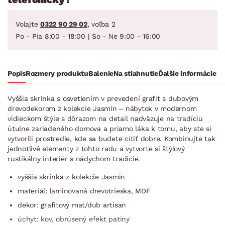
Volajte
0322 90 29 02
, voľba 2
Po - Pia 8:00 - 18:00 | So - Ne 9:00 - 16:00
Popis
Rozmery produktu
Balenie
Na stiahnutie
Ďalšie informácie
Vyššia skrinka s osvetlením v prevedení grafit s dubovým
drevodekorom z kolekcie Jasmin – nábytok v modernom
vidieckom štýle s dôrazom na detail nadväzuje na tradíciu
útulne zariadeného domova a priamo láka k tomu, aby ste si
vytvorili prostredie, kde sa budete cítiť dobre. Kombinujte tak
jednotlivé elementy z tohto radu a vytvorte si štýlový
rustikálny interiér s nádychom tradície.
vyššia skrinka z kolekcie Jasmin
materiál: laminovaná drevotrieska, MDF
dekor: grafitový mat/dub artisan
úchyt: kov, obrúsený efekt patiny