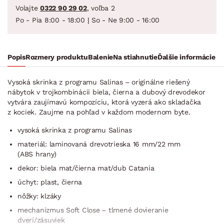
Volajte
0322 90 29 02
, voľba 2
Po - Pia 8:00 - 18:00 | So - Ne 9:00 - 16:00
Popis
Rozmery produktu
Balenie
Na stiahnutie
Ďalšie informácie
Vysoká skrinka z programu Salinas – originálne riešený
nábytok v trojkombinácii biela, čierna a dubový drevodekor
vytvára zaujímavú kompozíciu, ktorá vyzerá ako skladačka
z kociek. Zaujme na pohľad v každom modernom byte.
vysoká skrinka z programu Salinas
materiál: laminovaná drevotrieska 16 mm/22 mm
(ABS hrany)
dekor: biela mat/čierna mat/dub Catania
úchyt: plast, čierna
nôžky: klzáky
mechanizmus Soft Close – tlmené dovieranie
dverí/zásuviek