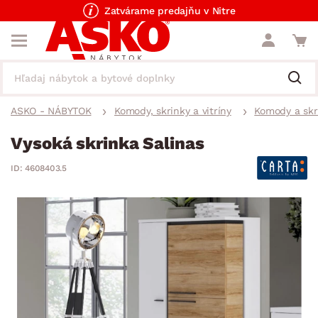
Zatvárame predajňu v Nitre
ASKO - NÁBYTOK
Komody, skrinky a vitríny
Komody a skr
Vysoká skrinka Salinas
ID: 4608403.5