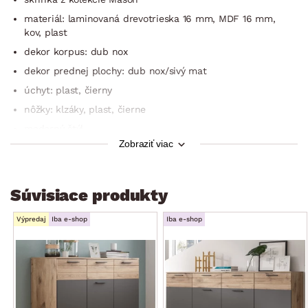
materiál: laminovaná drevotrieska 16 mm, MDF 16 mm,
kov, plast
dekor korpus: dub nox
dekor prednej plochy: dub nox/sivý mat
úchyt: plast, čierny
nôžky: klzáky, plast, čierne
moderný štýl
Zobraziť viac
horizontálne frézované línie
šírka: 80 cm
1× ľavé dvere (úložný priestor, 2× police)
Súvisiace produkty
1× pravé dvere (úložný priestor, 2× police)
Výpredaj
Iba e-shop
Iba e-shop
certifikát výrobku FSC (drevený materiál pochádzajúci
z ekologicky obhospodarených certifikovaných le­sov)
kvalita/staros­tlivosť: kvalitné materiály a precízne
spracovanie, povrchy sa ľahko udržujú a čistia, čo
umožňuje dlhodobé používanie a jednoduchú údržbu
dodávané v demonte