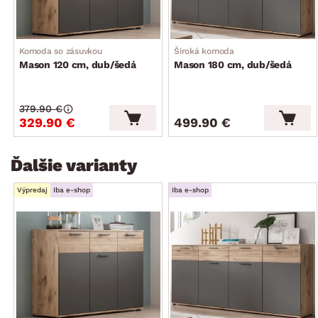
Komoda so zásuvkou
Široká komoda
Mason 120 cm, dub/šedá
Mason 180 cm, dub/šedá
379.90 €
329.90 €
499.90 €
Ďalšie varianty
Výpredaj
Iba e-shop
Iba e-shop