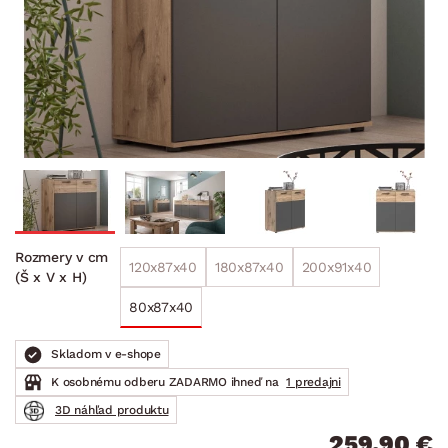
Rozmery v cm
120x87x40
180x87x40
200x91x40
(Š x V x H)
80x87x40
Skladom v e-shope
K osobnému odberu ZADARMO ihneď na
1 predajni
3D náhľad produktu
259.90 €