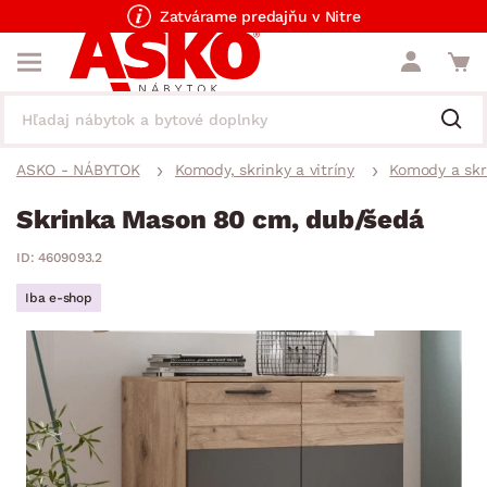
Zatvárame predajňu v Nitre
ASKO - NÁBYTOK
Komody, skrinky a vitríny
Komody a skr
Skrinka Mason 80 cm, dub/šedá
ID: 4609093.2
Iba e-shop