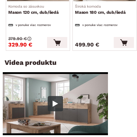
Komoda so zásuvkou
Široká komoda
Mason 120 cm, dub/šedá
Mason 180 cm, dub/šedá
v ponuke viac rozmerov
v ponuke viac rozmerov
379.90 €
329.90 €
499.90 €
Videa produktu