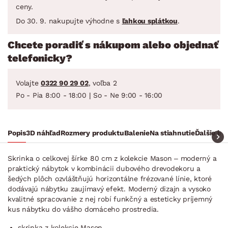
ceny.
Do 30. 9. nakupujte výhodne s
ľahkou splátkou
.
Chcete poradiť s nákupom alebo objednať
telefonicky?
Volajte
0322 90 29 02
, voľba 2
Po - Pia 8:00 - 18:00 | So - Ne 9:00 - 16:00
Popis
3D náhľad
Rozmery produktu
Balenie
Na stiahnutie
Ďalšie in
Skrinka o celkovej šírke 80 cm z kolekcie Mason – moderný a
praktický nábytok v kombinácii dubového drevodekoru a
šedých plôch ozvláštňujú horizontálne frézované línie, ktoré
dodávajú nábytku zaujímavý efekt. Moderný dizajn a vysoko
kvalitné spracovanie z nej robí funkčný a esteticky príjemný
kus nábytku do vášho domáceho prostredia.
skrinka z kolekcie Mason