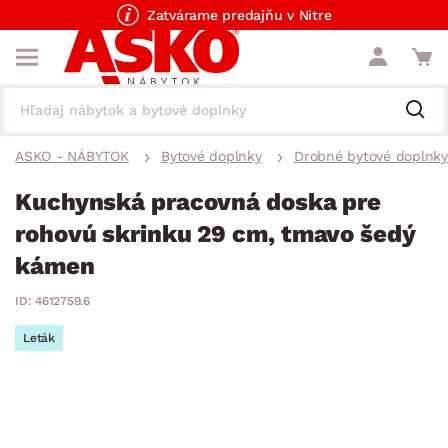
Zatvárame predajňu v Nitre
ASKO - NÁBYTOK
Bytové doplnky
Drobné bytové doplnky
Kuchynská pracovná doska pre
rohovú skrinku 29 cm, tmavo šedý
kámen
ID: 4612759.6
Leták