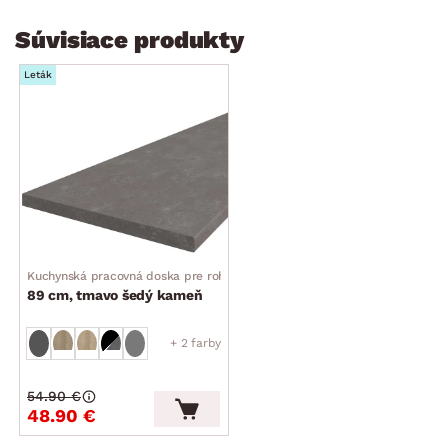
Súvisiace produkty
Leták
Kuchynská pracovná doska pre rohovú skrinku
89 cm, tmavo šedý kameň
+ 2 farby
54.90 €
48.90 €