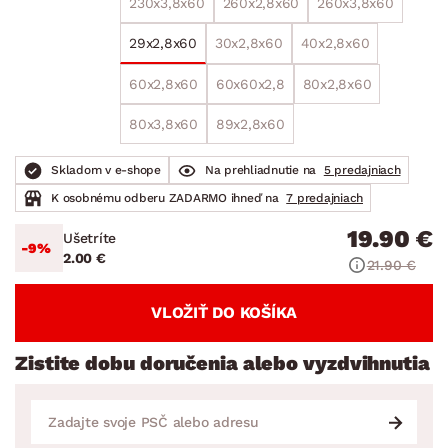
230x3,8x60
260x2,8x60
260x3,8x60
29x2,8x60
30x2,8x60
40x2,8x60
60x2,8x60
60x60x2,8
80x2,8x60
80x3,8x60
89x2,8x60
Skladom v e-shope
Na prehliadnutie na
5 predajniach
K osobnému odberu ZADARMO ihneď na
7 predajniach
19.90 €
Ušetríte
-9%
2.00 €
21.90 €
VLOŽIŤ DO KOŠÍKA
Zistite dobu doručenia alebo vyzdvihnutia