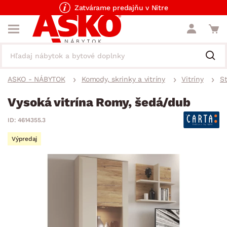
Zatvárame predajňu v Nitre
ASKO - NÁBYTOK
Komody, skrinky a vitríny
Vitríny
St
Vysoká vitrína Romy, šedá/dub
ID: 4614355.3
Výpredaj