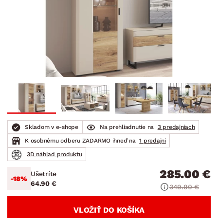
Skladom v e-shope
Na prehliadnutie na
3 predajniach
K osobnému odberu ZADARMO ihneď na
1 predajni
3D náhľad produktu
285.00 €
Ušetríte
-18%
64.90 €
349.90 €
VLOŽIŤ DO KOŠÍKA