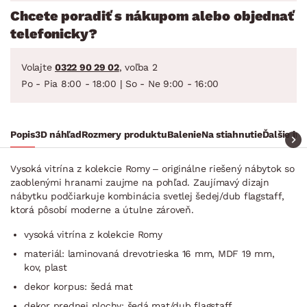
Chcete poradiť s nákupom alebo objednať
telefonicky?
Volajte
0322 90 29 02
, voľba 2
Po - Pia 8:00 - 18:00 | So - Ne 9:00 - 16:00
Popis
3D náhľad
Rozmery produktu
Balenie
Na stiahnutie
Ďalšie in
Vysoká vitrína z kolekcie Romy – originálne riešený nábytok so
zaoblenými hranami zaujme na pohľad. Zaujímavý dizajn
nábytku podčiarkuje kombinácia svetlej šedej/dub flagstaff,
ktorá pôsobí moderne a útulne zároveň.
vysoká vitrína z kolekcie Romy
materiál: laminovaná drevotrieska 16 mm, MDF 19 mm,
kov, plast
dekor korpus: šedá mat
dekor prednej plochy: šedá mat/dub flagstaff