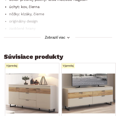
úchyt: kov, čierna
nôžky: klzáky, čierne
originálny design
zaoblené hrany
mechanizmus Soft Close: tlmené dovieranie
Zobraziť viac
šírka: 65 cm
1× ľavé dvere – čiastočne presklené (vitráž/úložný priestor,
Súvisiace produkty
1× sklenená polica, 4× drevená polica)
bez osvetlenia
Výpredaj
Výpredaj
dodávané v demonte