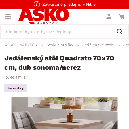
Zatvárame predajňu v Nitre
ASKO - NÁBYTOK
Stoly a stolíky
Jedálenské stoly
Je
Jedálenský stôl Quadrato 70x70
cm, dub sonoma/nerez
ID: 4614474.3
Iba e-shop