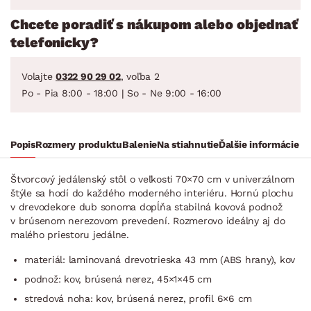
Chcete poradiť s nákupom alebo objednať
telefonicky?
Volajte
0322 90 29 02
, voľba 2
Po - Pia 8:00 - 18:00 | So - Ne 9:00 - 16:00
Popis
Rozmery produktu
Balenie
Na stiahnutie
Ďalšie informácie
Štvorcový jedálenský stôl o veľkosti 70×70 cm v univerzálnom
štýle sa hodí do každého moderného interiéru. Hornú plochu
v drevodekore dub sonoma dopĺňa stabilná kovová podnož
v brúsenom nerezovom prevedení. Rozmerovo ideálny aj do
malého priestoru jedálne.
materiál: laminovaná drevotrieska 43 mm (ABS hrany), kov
podnož: kov, brúsená nerez, 45×1×45 cm
stredová noha: kov, brúsená nerez, profil 6×6 cm