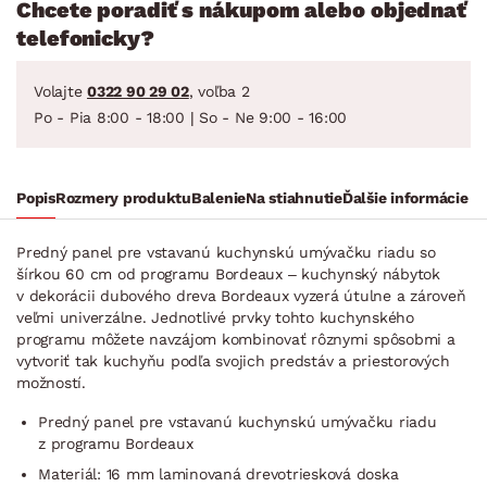
Chcete poradiť s nákupom alebo objednať
telefonicky?
Volajte
0322 90 29 02
, voľba 2
Po - Pia 8:00 - 18:00 | So - Ne 9:00 - 16:00
Popis
Rozmery produktu
Balenie
Na stiahnutie
Ďalšie informácie
Predný panel pre vstavanú kuchynskú umývačku riadu so
šírkou 60 cm od programu Bordeaux – kuchynský nábytok
v dekorácii dubového dreva Bordeaux vyzerá útulne a zároveň
veľmi univerzálne. Jednotlivé prvky tohto kuchynského
programu môžete navzájom kombinovať rôznymi spôsobmi a
vytvoriť tak kuchyňu podľa svojich predstáv a priestorových
možností.
Predný panel pre vstavanú kuchynskú umývačku riadu
z programu Bordeaux
Materiál: 16 mm laminovaná drevotriesková doska