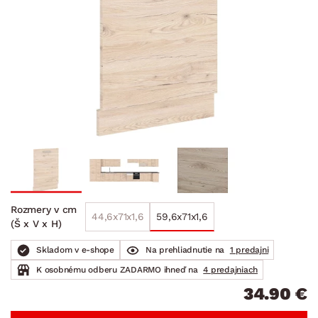
Rozmery v cm
44,6x71x1,6
59,6x71x1,6
(Š x V x H)
Skladom v e-shope
Na prehliadnutie na
1 predajni
K osobnému odberu ZADARMO ihneď na
4 predajniach
34.90 €