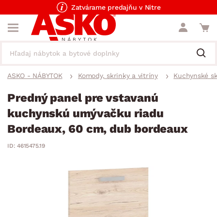
Zatvárame predajňu v Nitre
ASKO - NÁBYTOK
Komody, skrinky a vitríny
Kuchynské sk
Predný panel pre vstavanú
kuchynskú umývačku riadu
Bordeaux, 60 cm, dub bordeaux
ID: 4615475.19