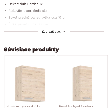
Dekor: dub Bordeaux
Rukoväť: plast, šedá alu
Sokel predný panel: výška cca 10 cm
Šírka panelu: cca 60 cm
Možno kombinovať so vstavanou umývačkou riadu so
Zobraziť viac
šírkou 60 cm
Dodávané v demonte
Súvisiace produkty
Horná kuchynská skrinka
Horná kuchynská skrinka