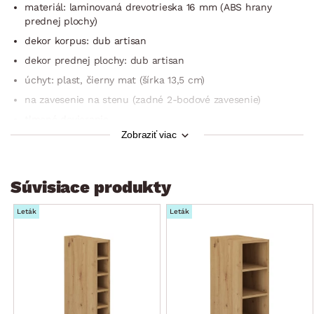
materiál: laminovaná drevotrieska 16 mm (ABS hrany
prednej plochy)
dekor korpus: dub artisan
dekor prednej plochy: dub artisan
úchyt: plast, čierny mat (šírka 13,5 cm)
na zavesenie na stenu (zadné 2-bodové zavesenie)
tlmené dovieranie
Zobraziť viac
1× dvere (uni montáž na pravú/ľavú stranu, úložný priestor,
2× polica)
šírka skrinky: 40 cm
Súvisiace produkty
výška skrinky: 71,5 cm
hĺbka skrinky: 31 cm
Leták
Leták
dodávané v demonte