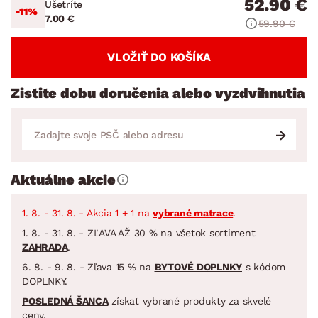
52.90 €
Ušetríte
-11%
7.00 €
59.90 €
VLOŽIŤ DO KOŠÍKA
Zistite dobu doručenia alebo vyzdvihnutia
Aktuálne akcie
1. 8. - 31. 8. - Akcia 1 + 1 na
vybrané matrace
.
1. 8. - 31. 8. - ZĽAVA AŽ 30 % na všetok sortiment
ZAHRADA
.
6. 8. - 9. 8. - Zľava 15 % na
BYTOVÉ DOPLNKY
s kódom
DOPLNKY.
POSLEDNÁ ŠANCA
získať vybrané produkty za skvelé
ceny.