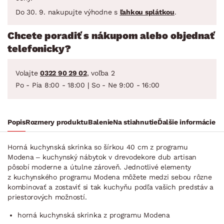
Do 30. 9. nakupujte výhodne s
ľahkou splátkou
.
Chcete poradiť s nákupom alebo objednať
telefonicky?
Volajte
0322 90 29 02
, voľba 2
Po - Pia 8:00 - 18:00 | So - Ne 9:00 - 16:00
Popis
Rozmery produktu
Balenie
Na stiahnutie
Ďalšie informácie
Horná kuchynská skrinka so šírkou 40 cm z programu
Modena – kuchynský nábytok v drevodekore dub artisan
pôsobí moderne a útulne zároveň. Jednotlivé elementy
z kuchynského programu Modena môžete medzi sebou rôzne
kombinovať a zostaviť si tak kuchyňu podľa vašich predstáv a
priestorových možností.
horná kuchynská skrinka z programu Modena