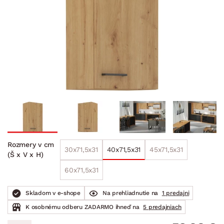
Rozmery v cm
30x71,5x31
40x71,5x31
45x71,5x31
(Š x V x H)
60x71,5x31
Skladom v e-shope
Na prehliadnutie na
1 predajni
K osobnému odberu ZADARMO ihneď na
5 predajniach