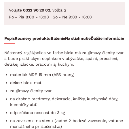
Volajte
0322 90 29 02
, voľba 2
Po - Pia 8:00 - 18:00 | So - Ne 9:00 - 16:00
Popis
Rozmery produktu
Balenie
Na stiahnutie
Ďalšie informácie
Nástenný regál/polica vo farbe biela má zaujímavý členitý tvar
a bude praktickým doplnkom v obývačke, spálni, predsieni,
detskej izbičke, pracovni aj kuchyni.
materiál: MDF 15 mm (ABS hrany)
dekor: biela mat
zaujímavý členitý tvar
na drobné predmety, dekorácie, knižky, kuchynské dózy,
koreničky atď.
odporúčaná nosnosť do 3 kg
na zavesenie na stenu (zadné 2-bodové zavesenie, vrátane
montážného príslušenstva)