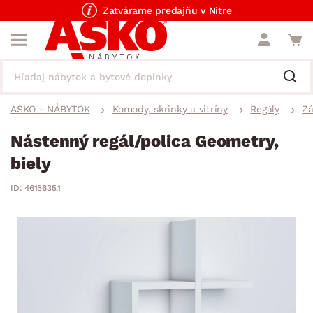
Zatvárame predajňu v Nitre
ASKO - NÁBYTOK
Komody, skrinky a vitríny
Regály
Zá
Nástenný regál/polica Geometry,
biely
ID: 4615635.1