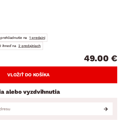
DOPLNKY
VIANOCE
hradné doplnky
ahradné zostavy
prehliadnutie na
1 predajni
 ihneď na
2 predajniach
49.00 €
VLOŽIŤ DO KOŠÍKA
ia alebo vyzdvihnutia