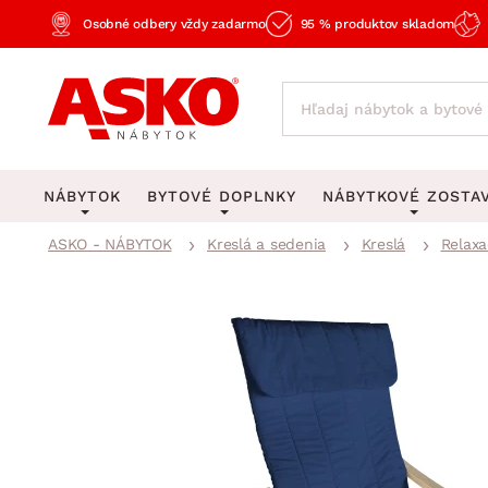
Osobné odbery vždy zadarmo
95 % produktov skladom
NÁBYTOK
BYTOVÉ DOPLNKY
NÁBYTKOVÉ ZOSTA
ASKO - NÁBYTOK
Kreslá a sedenia
Kreslá
Relaxa
KOBERCE
OSVETLENIE
Obývacie zost
Veľké a stredné koberce
Stolové lampy a lampi
Spálňové zost
Behúne a malé koberce
Stropné osvetlenie
Kancelárske zos
Obývacia izba
Detské koberce
Lustre a závesné svieti
Kuchynské zost
Spálňa
Kúpeľňové predložky
Stojacie lampy
Detské zosta
Pracovňa a kancelária
Zobrazit vše
Zobrazit vše
Predsieňové zos