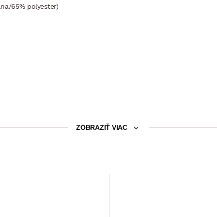
lna/65% polyester)
ZOBRAZIŤ VIAC
Výpredaj
Relaxačné kreslo