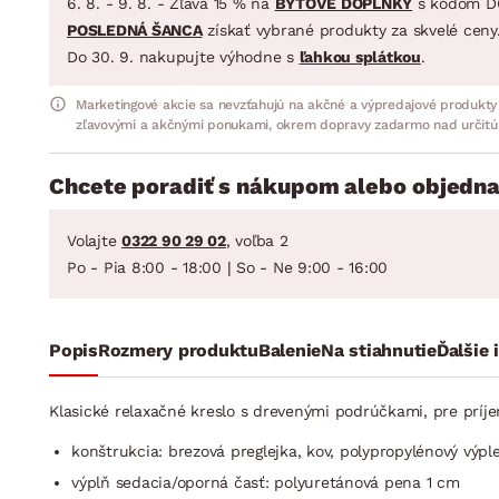
6. 8. - 9. 8. - Zľava 15 % na
BYTOVÉ DOPLNKY
s kódom D
POSLEDNÁ ŠANCA
získať vybrané produkty za skvelé ceny
Do 30. 9. nakupujte výhodne s
ľahkou splátkou
.
Marketingové akcie sa nevzťahujú na akčné a výpredajové produkty
zľavovými a akčnými ponukami, okrem dopravy zadarmo nad určitú
Chcete poradiť s nákupom alebo objedna
Volajte
0322 90 29 02
, voľba 2
Po - Pia 8:00 - 18:00 | So - Ne 9:00 - 16:00
Popis
Rozmery produktu
Balenie
Na stiahnutie
Ďalšie 
Klasické relaxačné kreslo s drevenými podrúčkami, pre príj
konštrukcia: brezová preglejka, kov, polypropyléno­vý výpl
výplň sedacia/oporná časť: polyuretánová pena 1 cm