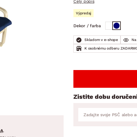
Celý popis
ENIE
DOMÁCE SPOTREBIČE
ZÁHRADNÉ 
avy
Zá
Výpredaj
tavy
Z
Dekor / farba
avy
Skladom v e-shope
Na 
K osobnému odberu ZADARMO
Zistite dobu doručen
DA
.