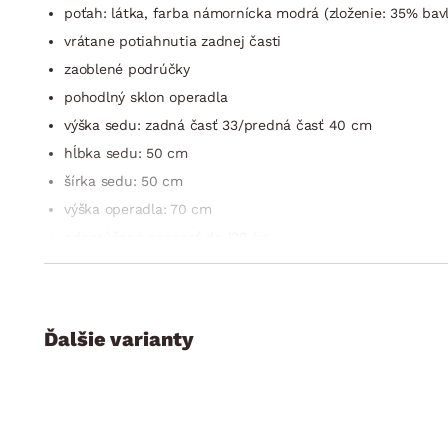
poťah: látka, farba námornícka modrá (zloženie: 35% bav
vrátane potiahnutia zadnej časti
zaoblené podrúčky
pohodlný sklon operadla
výška sedu: zadná časť 33/predná časť 40 cm
hĺbka sedu: 50 cm
šírka sedu: 50 cm
výška operadla: 70 cm
odporúčaná nosnosť do 120 kg
dodávané v demonte
Ďalšie varianty