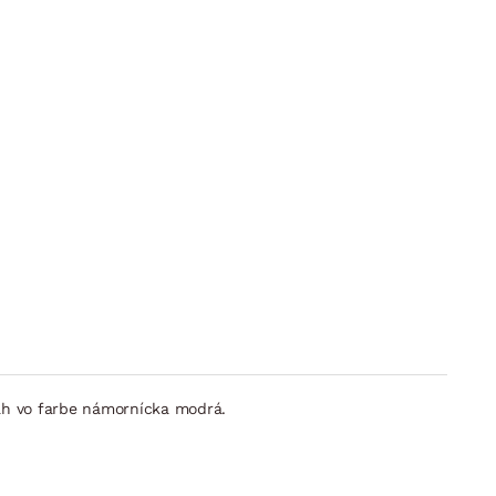
ťah vo farbe námornícka modrá.