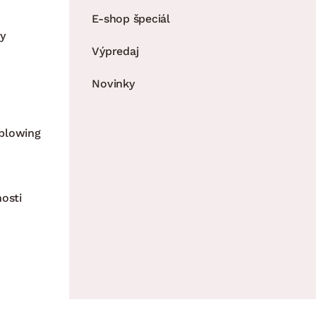
E-shop špeciál
y
Výpredaj
Novinky
blowing
nosti