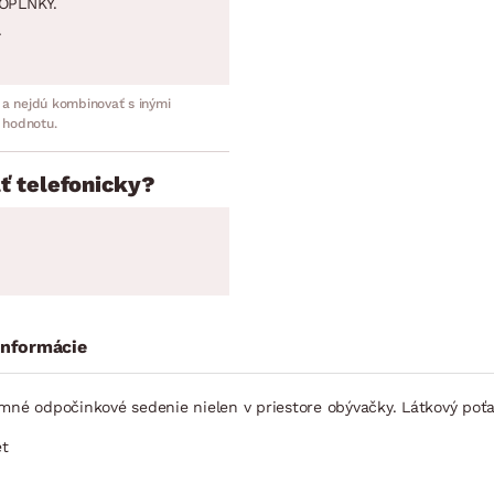
OPLNKY.
.
 a nejdú kombinovať s inými
 hodnotu.
ť telefonicky?
informácie
emné odpočinkové sedenie nielen v priestore obývačky. Látkový po
et