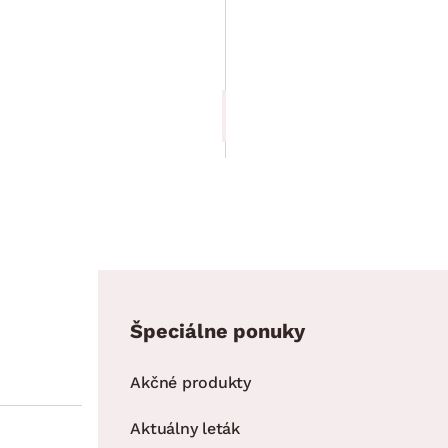
Memphis,
prírodné biele
49.00 €
Špeciálne ponuky
Akčné produkty
Aktuálny leták