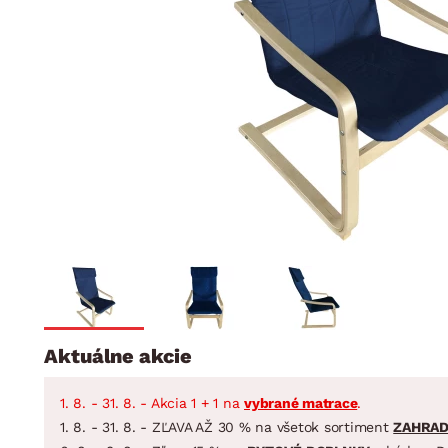
Jedáleň
BYTOVÝ TEXTIL
STOLOVANIE A VAR
Kúpeľňové zost
Detská izba
Prikrývky
Jedálenský servis
Jedálenské zos
Vankúše
Predsieň, šatník a chodba
Príbory
Záhradné zost
Koberce
Hrnce
Kuchyňa
Závesy a žalúzie
Panvice
Kúpeľňa
Zobrazit vše
Zobrazit vše
Záhrada
VEĽKÁ NOC
Domácnosť
Aktuálne akcie
1. 8. - 31. 8. - Akcia 1 + 1 na
vybrané matrace
.
1. 8. - 31. 8. - ZĽAVA AŽ 30 % na všetok sortiment
ZAHRA