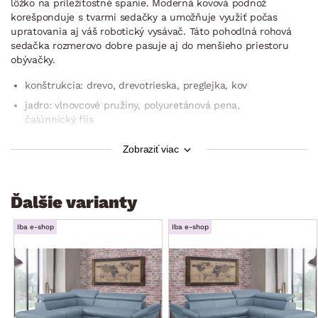
lôžko na príležitostné spanie. Moderná kovová podnož
korešponduje s tvarmi sedačky a umožňuje využiť počas
upratovania aj váš robotický vysávač. Táto pohodlná rohová
sedačka rozmerovo dobre pasuje aj do menšieho priestoru
obývačky.
konštrukcia: drevo, drevotrieska, preglejka, kov
jadro: vlnovcové pružiny, polyuretánová pena,
čalúnnický flís
poťah: látka New York G002 – jemne štruktúrovaná mikro
Zobraziť viac
tkanina, farba svetlo šedá (zloženie: 100% PES,
oteruvzdornosť: 30.000 cyklov)
vrátane potiahnutia zadnej časti (možné umiestnenie aj
Ďalšie varianty
v priestore)
prešiv poťahu sedadla
Iba e-shop
Iba e-shop
moderný zaujímavý dizajn
rohový pôdorys – ľavý roh (otoman umiestnený vľavo)
pravá podrúčka: mäkko polstrovaná, skosený tvar
sedák: stredne mäkký komfort