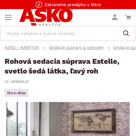
Zatvárame predajňu v Nitre
ASKO - NÁBYTOK
Sedacie súpravy a pohovky
Sedacie sú
Rohová sedacia súprava Estelle,
svetlo šedá látka, ľavý roh
ID: 4619665.13
Iba e-shop