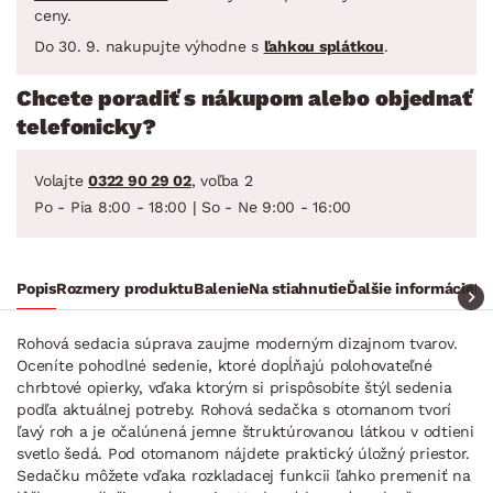
ceny.
Do 30. 9. nakupujte výhodne s
ľahkou splátkou
.
Chcete poradiť s nákupom alebo objednať
telefonicky?
Volajte
0322 90 29 02
, voľba 2
Po - Pia 8:00 - 18:00 | So - Ne 9:00 - 16:00
Popis
Rozmery produktu
Balenie
Na stiahnutie
Ďalšie informácie
Ra
Rohová sedacia súprava zaujme moderným dizajnom tvarov.
Oceníte pohodlné sedenie, ktoré dopĺňajú polohovateľné
chrbtové opierky, vďaka ktorým si prispôsobíte štýl sedenia
podľa aktuálnej potreby. Rohová sedačka s otomanom tvorí
ľavý roh a je očalúnená jemne štruktúrovanou látkou v odtieni
svetlo šedá. Pod otomanom nájdete praktický úložný priestor.
Sedačku môžete vďaka rozkladacej funkcii ľahko premeniť na