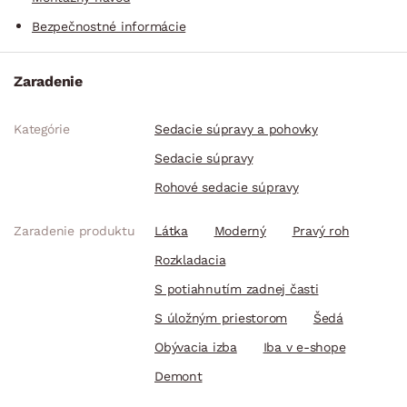
Bezpečnostné informácie
Zaradenie
Kategórie
Sedacie súpravy a pohovky
Sedacie súpravy
Rohové sedacie súpravy
Zaradenie produktu
Látka
Moderný
Pravý roh
Rozkladacia
S potiahnutím zadnej časti
S úložným priestorom
Šedá
Obývacia izba
Iba v e-shope
Demont