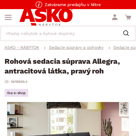
Zatvárame predajňu v Nitre
ASKO - NÁBYTOK
Sedacie súpravy a pohovky
Sedacie sú
Rohová sedacia súprava Allegra,
antracitová látka, pravý roh
ID: 4619666.4
Iba e-shop