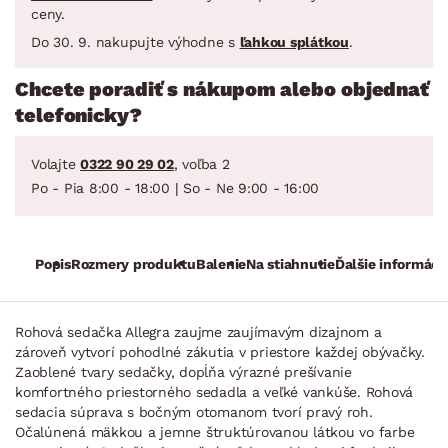
ceny.
Do 30. 9. nakupujte výhodne s
ľahkou splátkou
.
Chcete poradiť s nákupom alebo objednať
telefonicky?
Volajte
0322 90 29 02
, voľba 2
Po - Pia 8:00 - 18:00 | So - Ne 9:00 - 16:00
Popis
Rozmery produktu
Balenie
Na stiahnutie
Ďalšie informáci
Rohová sedačka Allegra zaujme zaujímavým dizajnom a
zároveň vytvorí pohodlné zákutia v priestore každej obývačky.
Zaoblené tvary sedačky, dopĺňa výrazné prešívanie
komfortného priestorného sedadla a veľké vankúše. Rohová
sedacia súprava s bočným otomanom tvorí pravý roh.
Očalúnená mäkkou a jemne štruktúrovanou látkou vo farbe