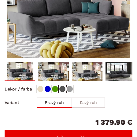
Dekor / farba
Pravý roh
Ľavý roh
Variant
1 379.90 €