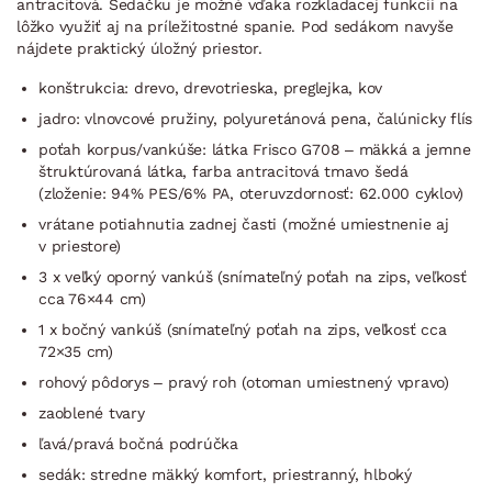
antracitová. Sedačku je možné vďaka rozkladacej funkcii na
lôžko využiť aj na príležitostné spanie. Pod sedákom navyše
nájdete praktický úložný priestor.
konštrukcia: drevo, drevotrieska, preglejka, kov
jadro: vlnovcové pružiny, polyuretánová pena, čalúnicky flís
poťah korpus/vankúše: látka Frisco G708 – mäkká a jemne
štruktúrovaná látka, farba antracitová tmavo šedá
(zloženie: 94% PES/6% PA, oteruvzdornosť: 62.000 cyklov)
vrátane potiahnutia zadnej časti (možné umiestnenie aj
v priestore)
3 x veľký oporný vankúš (snímateľný poťah na zips, veľkosť
cca 76×44 cm)
1 x bočný vankúš (snímateľný poťah na zips, veľkosť cca
72×35 cm)
rohový pôdorys – pravý roh (otoman umiestnený vpravo)
zaoblené tvary
ľavá/pravá bočná podrúčka
sedák: stredne mäkký komfort, priestranný, hlboký