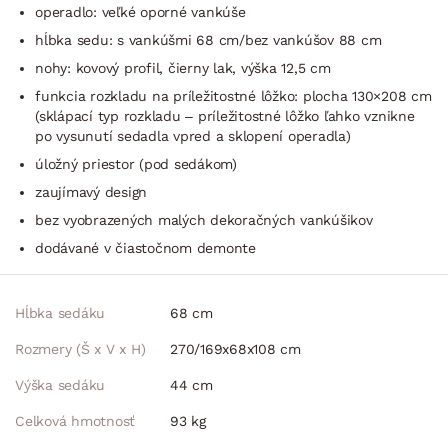
operadlo: veľké oporné vankúše
hĺbka sedu: s vankúšmi 68 cm/bez vankúšov 88 cm
nohy: kovový profil, čierny lak, výška 12,5 cm
funkcia rozkladu na príležitostné lôžko: plocha 130×208 cm
(sklápací typ rozkladu – príležitostné lôžko ľahko vznikne
po vysunutí sedadla vpred a sklopení operadla)
úložný priestor (pod sedákom)
zaujímavý design
bez vyobrazených malých dekoračných vankúšikov
dodávané v čiastočnom demonte
Hĺbka sedáku
68
cm
Rozmery (Š x V x H)
270/169x68x108
cm
Výška sedáku
44
cm
Celková hmotnosť
93
kg