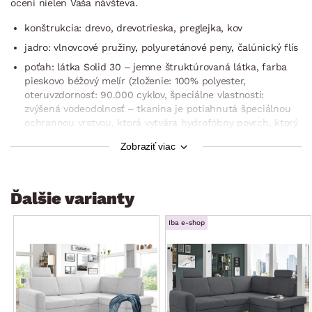
ocení nielen Vaša návšteva.
konštrukcia: drevo, drevotrieska, preglejka, kov
jadro: vlnovcové pružiny, polyuretánové peny, čalúnický flís
poťah: látka Solid 30 – jemne štruktúrovaná látka, farba
pieskovo béžový melír (zloženie: 100% polyester,
oteruvzdornosť: 90.000 cyklov, špeciálne vlastnosti:
zvýšená vodeodolnosť – tkanina je potiahnutá špeciálnou
ochrannou vrstvou, ktorá vytvára hydrofóbny povrch, ktorý
chráni pred rýchlym prechodom tekutín – to zabraňuje
Zobraziť viac
okamžitej absorpcii vody cez tkaninu, čím sa kvapalina
kondenzuje na povrchu materiálu, vďaka tomu máte čas
použiť mäkkú handričku alebo papierový uterák na jemné
odfiltrovanie rozliatej kvapaliny)
Ďalšie varianty
vrátane potiahnutia zadnej časti (možné umiestnenie aj
Iba e-shop
v priestore)
elegantný prešiv poťahu
rohový pôdorys – pravý roh (otoman umiestnený vpravo)
ľavá podrúčka
sedák: stredne mäkký