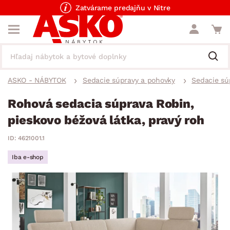
Zatvárame predajňu v Nitre
ASKO - NÁBYTOK
Sedacie súpravy a pohovky
Sedacie sú
Rohová sedacia súprava Robin,
pieskovo béžová látka, pravý roh
ID: 4621001.1
Iba e-shop