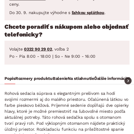
ceny.
Do 30. 9. nakupujte výhodne s
ľahkou splátkou
.
Chcete poradiť s nákupom alebo objednať
telefonicky?
Volajte
0322 90 29 02
, voľba 2
Po - Pia 8:00 - 18:00 | So - Ne 9:00 - 16:00
Popis
Rozmery produktu
Balenie
Na stiahnutie
Ďalšie informácie
Ra
Rohová sedacia súprava s elegantným prešivom sa hodí
svojimi rozmermi aj do malého priestoru. Očalúnená látkou vo
farbe pieskovo béžová. Príjemné sedenie dopĺňajú dve opierky
hlavy, ktoré je možné premiestniť na ľubovoľné miesto podľa
aktuálnej potreby. Táto rohová sedačka spolu s otomanom
tvorí pravý roh. Pod výklopným otomanom nájdete praktický
úložný priestor. Rozkladaciu funkciu na príležitostné spanie