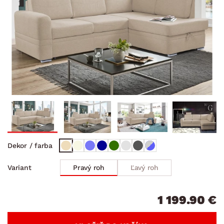
Dekor / farba
Pravý roh
Ľavý roh
Variant
1 199.90 €