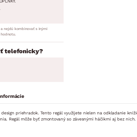
OPLNKY.
.
 a nejdú kombinovať s inými
 hodnotu.
ť telefonicky?
informácie
sign priehradok. Tento regál využijete nielen na odkladanie kniži
enia. Regál môže byť zmontovaný so závesnými háčikmi aj bez nich.