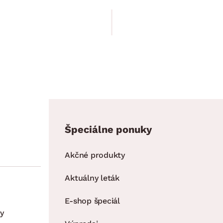
79.90 €
Špeciálne ponuky
Akčné produkty
Aktuálny leták
E-shop špeciál
y