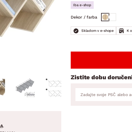
ENIE
DOMÁCE SPOTREBIČE
ZÁHRADNÉ 
Iba e-shop
avy
Zá
Dekor / farba
tavy
Z
avy
Skladom v e-shope
K 
Zistite dobu doručen
DA
.