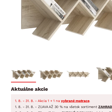
Jedáleň
BYTOVÝ TEXTIL
STOLOVANIE A VAR
Kúpeľňové zost
Detská izba
Prikrývky
Jedálenský servis
Jedálenské zos
Vankúše
Predsieň, šatník a chodba
Príbory
Záhradné zost
Koberce
Hrnce
Kuchyňa
Závesy a žalúzie
Panvice
Kúpeľňa
Zobrazit vše
Zobrazit vše
Záhrada
VEĽKÁ NOC
Domácnosť
Aktuálne akcie
1. 8. - 31. 8. - Akcia 1 + 1 na
vybrané matrace
.
1. 8. - 31. 8. - ZĽAVA AŽ 30 % na všetok sortiment
ZAHRA