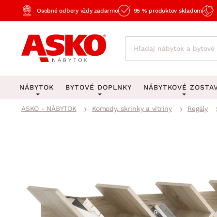
Osobné odbery vždy zadarmo
95 % produktov skladom
NÁBYTOK
BYTOVÉ DOPLNKY
NÁBYTKOVÉ ZOSTA
ASKO - NÁBYTOK
Komody, skrinky a vitríny
Regály
KOBERCE
OSVETLENIE
Obývacie zost
Veľké a stredné koberce
Stolové lampy a lampi
Spálňové zost
Behúne a malé koberce
Stropné osvetlenie
Kancelárske zos
Obývacia izba
Detské koberce
Lustre a závesné svieti
Kuchynské zost
Spálňa
Kúpeľňové predložky
Stojacie lampy
Detské zosta
Pracovňa a kancelária
Zobrazit vše
Zobrazit vše
Predsieňové zos