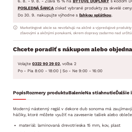
6. 8. - 9. 8. - Zľava 15 % na
BYTOVÉ DOPLNKY
s kódom D
POSLEDNÁ ŠANCA
získať vybrané produkty za skvelé ceny
Do 30. 9. nakupujte výhodne s
ľahkou splátkou
.
Marketingové akcie sa nevzťahujú na akčné a výpredajové produkty
zľavovými a akčnými ponukami, okrem dopravy zadarmo nad určitú
Chcete poradiť s nákupom alebo objedna
Volajte
0322 90 29 02
, voľba 2
Po - Pia 8:00 - 18:00 | So - Ne 9:00 - 16:00
Popis
Rozmery produktu
Balenie
Na stiahnutie
Ďalšie 
Moderný nástenný regál v dekore dub sonoma má zaujímavý de
háčiky, ktoré môžete využiť na zavesenie tašiek alebo obleč
materiál: laminovaná drevotrieska 15 mm, kov, plast