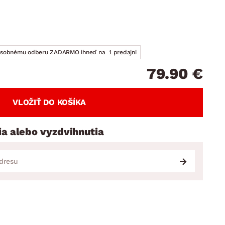
DOPLNKY
VIANOCE
hradné doplnky
ahradné zostavy
osobnému odberu ZADARMO ihneď na
1 predajni
79.90 €
VLOŽIŤ DO KOŠÍKA
ia alebo vyzdvihnutia