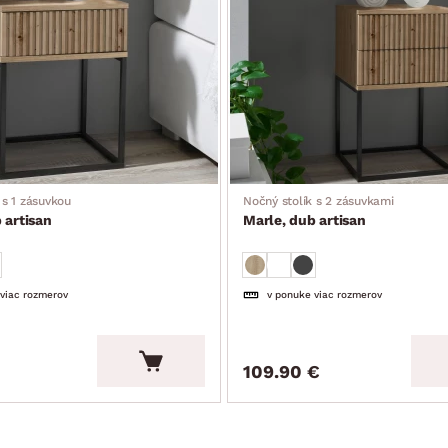
 s 1 zásuvkou
Nočný stolík s 2 zásuvkami
 artisan
Marle, dub artisan
 viac rozmerov
v ponuke viac rozmerov
109.90 €