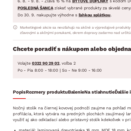
6. 8. - 9. 8. - Zľava 15 % na
BYTOVÉ DOPLNKY
s kódom D
POSLEDNÁ ŠANCA
získať vybrané produkty za skvelé ceny
Do 30. 9. nakupujte výhodne s
ľahkou splátkou
.
Marketingové akcie sa nevzťahujú na akčné a výpredajové produkty
zľavovými a akčnými ponukami, okrem dopravy zadarmo nad určitú
Chcete poradiť s nákupom alebo objedna
Volajte
0322 90 29 02
, voľba 2
Po - Pia 8:00 - 18:00 | So - Ne 9:00 - 16:00
Popis
Rozmery produktu
Balenie
Na stiahnutie
Ďalšie 
Nočný stolík na čiernej kovovej podnoži zaujme na pohľad 
profilácia, ktorá vytvára na predných plochách zaujímavý la
využiť aj ako odkladací alebo prístavný stolík kdekoľvek v p
materiál: laminovaná drevotrieska 16 mm, MDF 18 mm, kov