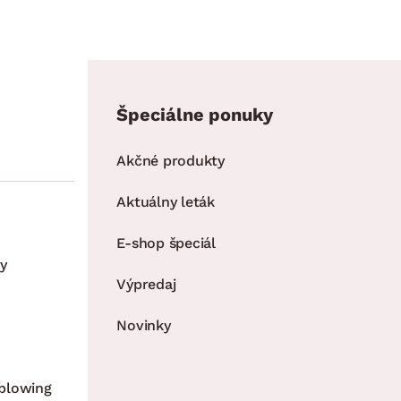
Špeciálne ponuky
Akčné produkty
Aktuálny leták
E-shop špeciál
y
Výpredaj
Novinky
blowing