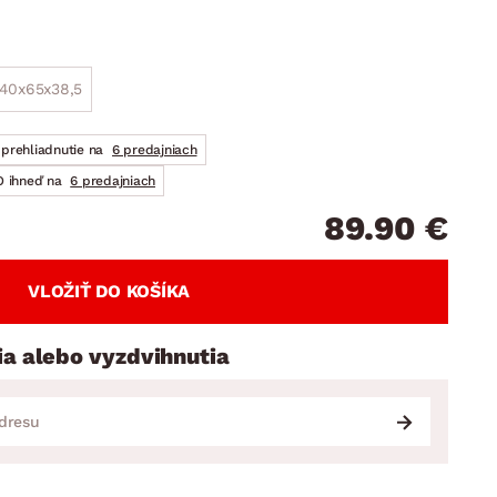
DOPLNKY
VIANOCE
hradné doplnky
ahradné zostavy
40x65x38,5
prehliadnutie na
6 predajniach
 ihneď na
6 predajniach
89.90 €
VLOŽIŤ DO KOŠÍKA
ia alebo vyzdvihnutia