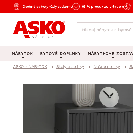
Osobné odbery vždy zadarmo
95 % produktov skladom
NÁBYTOK
BYTOVÉ DOPLNKY
NÁBYTKOVÉ ZOSTA
ASKO - NÁBYTOK
Stoly a stolíky
Nočné stolíky
S
KOBERCE
OSVETLENIE
Obývacie zost
Veľké a stredné koberce
Stolové lampy a lampi
Spálňové zost
Behúne a malé koberce
Stropné osvetlenie
Kancelárske zos
Obývacia izba
Detské koberce
Lustre a závesné svieti
Kuchynské zost
Spálňa
Kúpeľňové predložky
Stojacie lampy
Detské zosta
Pracovňa a kancelária
Zobrazit vše
Zobrazit vše
Predsieňové zos