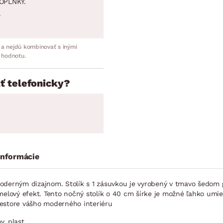
OPLNKY.
.
 a nejdú kombinovať s inými
 hodnotu.
ť telefonicky?
informácie
moderným dizajnom. Stolík s 1 zásuvkou je vyrobený v tmavo šedom
melový efekt. Tento nočný stolík o 40 cm šírke je možné ľahko umie
riestore vášho moderného interiéru
, plast