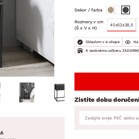
ENIE
DOMÁCE SPOTREBIČE
ZÁHRADNÉ 
avy
Zá
Dekor / farba
tavy
Z
Rozmery v cm
40x52x38,5
(Š x V x H)
avy
Skladom v e-shope
Na 
K osobnému odberu ZADARMO
Zistite dobu doručen
DA
.