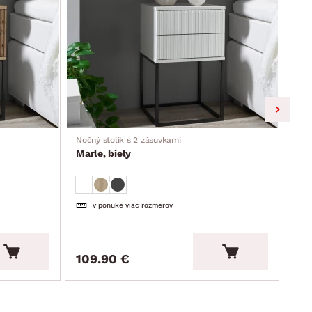
Nočný stolík s 2 zásuvkami
Nočn
Marle, biely
Mar
v ponuke viac rozmerov
109.90 €
10