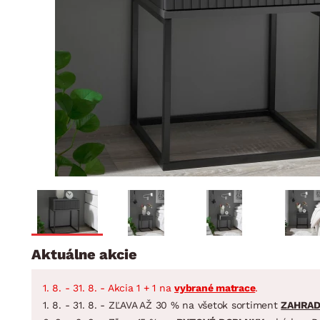
Jedáleň
BYTOVÝ TEXTIL
STOLOVANIE A VAR
Kúpeľňové zost
Detská izba
Prikrývky
Jedálenský servis
Jedálenské zos
Vankúše
Predsieň, šatník a chodba
Príbory
Záhradné zost
Koberce
Hrnce
Kuchyňa
Závesy a žalúzie
Panvice
Kúpeľňa
Zobrazit vše
Zobrazit vše
Záhrada
VEĽKÁ NOC
Domácnosť
Aktuálne akcie
1. 8. - 31. 8. - Akcia 1 + 1 na
vybrané matrace
.
1. 8. - 31. 8. - ZĽAVA AŽ 30 % na všetok sortiment
ZAHRA