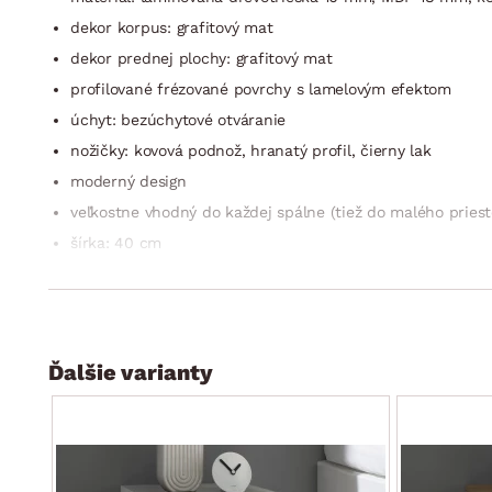
dekor korpus: grafitový mat
dekor prednej plochy: grafitový mat
profilované frézované povrchy s lamelovým efektom
úchyt: bezúchytové otváranie
nožičky: kovová podnož, hranatý profil, čierny lak
moderný design
veľkostne vhodný do každej spálne (tiež do malého priest
šírka: 40 cm
1 x zásuvka (kovové bočné pojazdy)
stabilná konštrukcia
dodávané v demonte
Ďalšie varianty