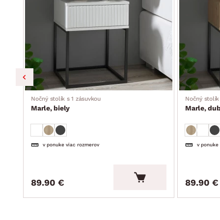
Nočný stolík s 1 zásuvkou
Nočný stolík
Marle, biely
Marle, dub
v ponuke viac rozmerov
v ponuke
89.90 €
89.90 €