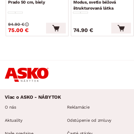
podlahy, možnosť využitia robotického vysávača)
Prado 50 cm, biely
Modus, svetlo béžová
štrukturovaná látka
funkcia rozkladu: nie
úložný priestor: nie
94.90 €
elegantný moderný štýl
75.00 €
74.90 €
dodávané v čiastočnom demonte
Viac o ASKO - NÁBYTOK
O nás
Reklamácie
Aktuality
Odstúpenie od zmluvy
Naše predajne
Časté otázky