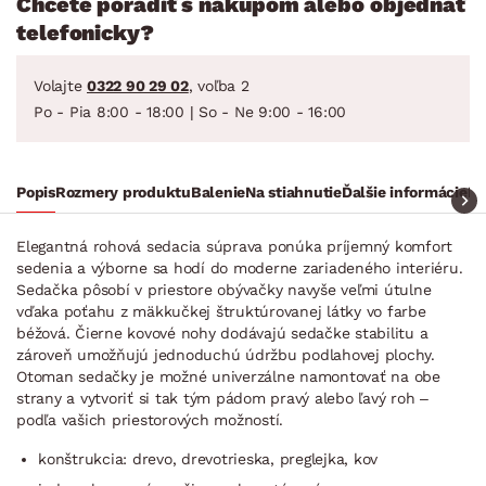
Chcete poradiť s nákupom alebo objednať
telefonicky?
Volajte
0322 90 29 02
, voľba 2
Po - Pia 8:00 - 18:00 | So - Ne 9:00 - 16:00
Popis
Rozmery produktu
Balenie
Na stiahnutie
Ďalšie informácie
Ra
Elegantná rohová sedacia súprava ponúka príjemný komfort
sedenia a výborne sa hodí do moderne zariadeného interiéru.
Sedačka pôsobí v priestore obývačky navyše veľmi útulne
vďaka poťahu z mäkkučkej štruktúrovanej látky vo farbe
béžová. Čierne kovové nohy dodávajú sedačke stabilitu a
zároveň umožňujú jednoduchú údržbu podlahovej plochy.
Otoman sedačky je možné univerzálne namontovať na obe
strany a vytvoriť si tak tým pádom pravý alebo ľavý roh –
podľa vašich priestorových možností.
konštrukcia: drevo, drevotrieska, preglejka, kov