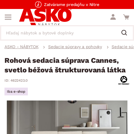
Zatvárame predajňu v Nitre
ASKO - NÁBYTOK
Sedacie súpravy a pohovky
Sedacie sú
Rohová sedacia súprava Cannes,
svetlo béžová štrukturovaná látka
ID: 4622423.0
Iba e-shop