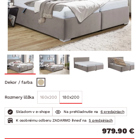
Dekor / farba
160x200
180x200
Rozmery lôžka
Skladom v e-shope
Na prehliadnutie na
6 predajniach
K osobnému odberu ZADARMO ihneď na
5 predajniach
979.90 €