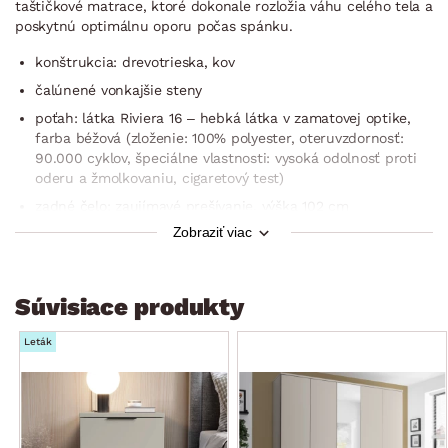
taštičkové matrace, ktoré dokonale rozložia váhu celého tela a
poskytnú optimálnu oporu počas spánku.
konštrukcia: drevotrieska, kov
čalúnené vonkajšie steny
poťah: látka Riviera 16 – hebká látka v zamatovej optike,
farba béžová (zloženie: 100% polyester, oteruvzdornosť:
90.000 cyklov, špeciálne vlastnosti: vysoká odolnosť proti
oderu a žmolkovaniu, cigaretový test)
zadné čelo: zaujímavé prešívanie, výška 102 cm
Zobraziť viac
plocha lôžka: 180×200 cm
2× lamelový rošt (drevený rám, 28 lamiel, nastaviteľná
tuhosť bedrovej časti, stredový popruh proti preťaženiu,
Súvisiace produkty
dvojité vrecká, bez polohovania, výklopná funkcia, nosnosť
do 130 kg)
Leták
2× matrac typ Denisa – voľne uložená (2× matrac
o rozmere 90×200 cm, kvalitné jadro: taštičkové pružiny +
polyuretánová pena, 7 anatomických zón, jemné masážne
nopky, jadro matraca dokonale rozloží váhu celého tela a
poskytne optimálnu oporu pre spanie , výška v poťahu: cca