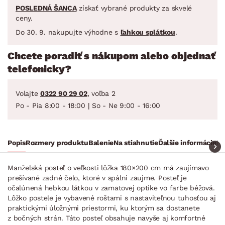
POSLEDNÁ ŠANCA
získať vybrané produkty za skvelé
ceny.
Do 30. 9. nakupujte výhodne s
ľahkou splátkou
.
Chcete poradiť s nákupom alebo objednať
telefonicky?
Volajte
0322 90 29 02
, voľba 2
Po - Pia 8:00 - 18:00 | So - Ne 9:00 - 16:00
Popis
Rozmery produktu
Balenie
Na stiahnutie
Ďalšie informácie
Ra
Manželská posteľ o veľkosti lôžka 180×200 cm má zaujímavo
prešívané zadné čelo, ktoré v spálni zaujme. Posteľ je
očalúnená hebkou látkou v zamatovej optike vo farbe béžová.
Lôžko postele je vybavené roštami s nastaviteľnou tuhosťou aj
praktickými úložnými priestormi, ku ktorým sa dostanete
z bočných strán. Táto posteľ obsahuje navyše aj komfortné