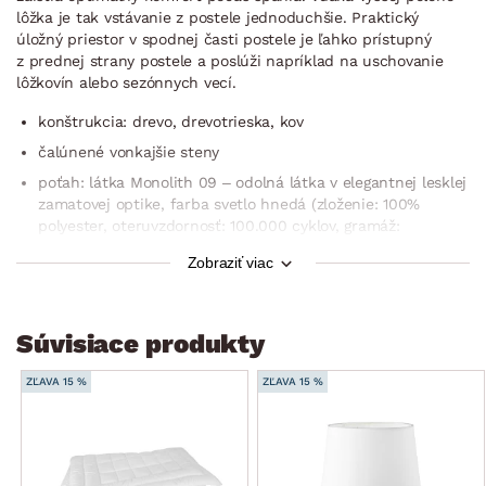
lôžka je tak vstávanie z postele jednoduchšie. Praktický
úložný priestor v spodnej časti postele je ľahko prístupný
z prednej strany postele a poslúži napríklad na uschovanie
lôžkovín alebo sezónnych vecí.
konštrukcia: drevo, drevotrieska, kov
čalúnené vonkajšie steny
poťah: látka Monolith 09 – odolná látka v elegantnej lesklej
zamatovej optike, farba svetlo hnedá (zloženie: 100%
polyester, oteruvzdornosť: 100.000 cyklov, gramáž:
330 g/m2, špeciálne vlastnosti: zvýšená vodeodolnosť –
Zobraziť viac
tkanina je potiahnutá špeciálným povlakom, ktorý chráni
pred rýchlym prechodom tekutín – to zabraňuje okamžitej
absorpcii vody cez tkaninu, čím sa kvapalina kondenzuje
na povrchu materiálu, vďaka tomu máte čas použiť mäkkú
Súvisiace produkty
handričku alebo papierový uterák na jemné odfiltrovanie
rozliatej kvapaliny)
ZĽAVA 15 %
ZĽAVA 15 %
zadné čelo: rovné, výrazný prešiv, výška 114 cm
plocha lôžka: 180×200 cm
zabudovaný rošt (drevený rám, drevovláknitá doska)