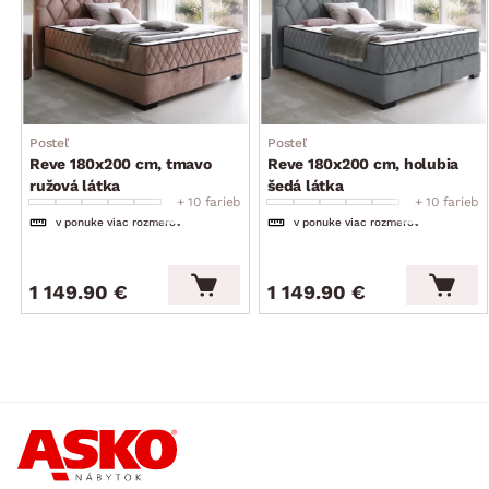
stabilná konštrukcia
kvalitné spracovanie
bez vyobrazenej deky, vankúšov a lôžkovín
dodávané v čiastočnom demonte
Posteľ
Posteľ
Reve 180x200 cm, tmavo
Reve 180x200 cm, holubia
ružová látka
šedá látka
+ 10 farieb
+ 10 farieb
v ponuke viac rozmerov
v ponuke viac rozmerov
1 149.90 €
1 149.90 €