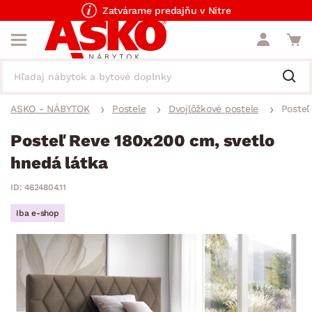
Zatvárame predajňu v Nitre
ASKO - NÁBYTOK
Postele
Dvojlôžkové postele
Posteľ
Posteľ Reve 180x200 cm, svetlo
hnedá látka
ID: 4624804.11
Iba e-shop