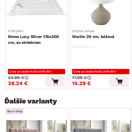
2 x matrac typ Fresche – voľne uložený (2 x matrac
o rozmere 90×200 cm, spojený v 1 poťahu, obojstranný –
mäkšia/tuhšia strana, kvalitné jadro: komfortné taštičkové
pružiny + 1 x kokosová vrstva + studená HR pena, 9-zónové
jadro dokonale rozloží váhu celého tela a poskytne
Prikrývka
Stolná lampa
optimálnu oporu na spanie, studená pena – vysoko odolná
Mona Lucy Silver 135x200
Martin 29 cm, béžová
a zároveň pružná, vysoko vzdušná a zaisťuje optimálny
cm, so striebrom
odvod tepla, stupeň tuhosti – 2 nižšie stredné/3 stredné
(stupnica tuhosti: 1 mäkká – 5 tuhá), výška v poťahu cca
27 cm, odporúčaná nosnosť matraca, odporúčaná nosnosť
matraca snímateľný na zips, moderná povrchová úprava
ložnej plochy – lepšie odoláva baktériám, matrac voľne
Cena po zadaní kódu DOPLNKY
Cena po zadaní kódu DOPLNKY
uložený na rošt – možnosť do budúcna kedykoľvek meniť
44.99 €
17.99 €
podľa vlastných potrieb)
38.24 €
15.29 €
výška lôžka: cca 59 cm
1 x úložný priestor (pravá/ľavá úložná časť, kovový otvárací
Ďalšie varianty
mechanizmus, plynové piesty, prístup z prednej strany
postele)
Iba e-shop
nohy: profil L 16×16 cm, plast, čierne, výška 6 cm
luxusná optika