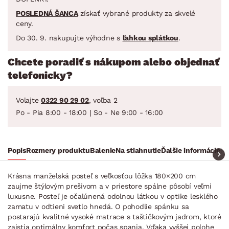
POSLEDNÁ ŠANCA
získať vybrané produkty za skvelé
ceny.
Do 30. 9. nakupujte výhodne s
ľahkou splátkou
.
Chcete poradiť s nákupom alebo objednať
telefonicky?
Volajte
0322 90 29 02
, voľba 2
Po - Pia 8:00 - 18:00 | So - Ne 9:00 - 16:00
Popis
Rozmery produktu
Balenie
Na stiahnutie
Ďalšie informácie
Ra
Krásna manželská posteľ s veľkosťou lôžka 180×200 cm
zaujme štýlovým prešivom a v priestore spálne pôsobí veľmi
luxusne. Posteľ je očalúnená odolnou látkou v optike lesklého
zamatu v odtieni svetlo hnedá. O pohodlie spánku sa
postarajú kvalitné vysoké matrace s taštičkovým jadrom, ktoré
zaistia optimálny komfort počas spania. Vďaka vyššej polohe