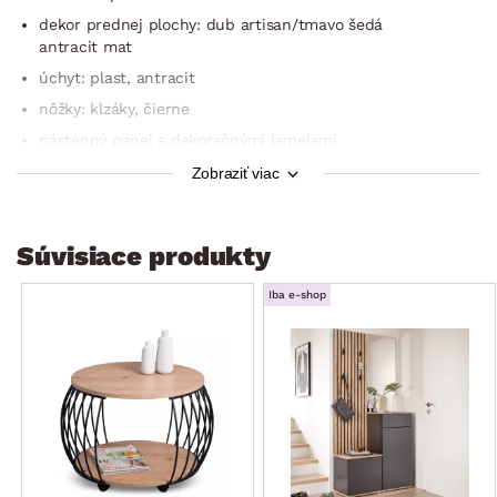
dekor prednej plochy: dub artisan/tmavo šedá
antracit mat
úchyt: plast, antracit
nôžky: klzáky, čierne
nástenný panel s dekoračnými lamelami
presklená skrinka s osvetením
Zobraziť viac
moderný štýl
celková šírka: 250 cm
Súvisiace produkty
vrátane osvetlenia presklenej skrinky (1× bodové LED
svetlo, farba svetla: teplá biela (4200 kelvin), vrátane trafa,
Iba e-shop
kábla a nášľapného vypínača, výkon: 1,2 W, svetelný tok:
138 lumen)
jednotlivé diely zostavy je možné medzi sebou kombinovať
alebo rozmiestniť samostatne
dodávané v demonte
Obývacia zostava je zložená zo 4 častí: