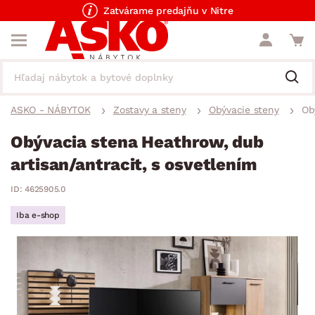
Zatvárame predajňu v Nitre
ASKO - NÁBYTOK
Zostavy a steny
Obývacie steny
Ob
Obývacia stena Heathrow, dub
artisan/antracit, s osvetlením
ID: 4625905.0
Iba e-shop