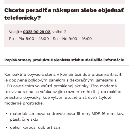
Chcete poradiť s nákupom alebo objednať
telefonicky?
Volajte
0322 90 29 02
, voľba 2
Po - Pia 8:00 - 18:00 | So - Ne 9:00 - 16:00
Popis
Rozmery produktu
Balenie
Na stiahnutie
Ďalšie informácie
Kompaktná obývacia stena v kombinácii dub artisan/antracit
je doplnená policovým panelom s dekoračnými lamelami a
LED osvetlením vo vnútri presklenej skrinky. Táto moderná
televízna stena sa vďaka svojim rozmerom hodí aj do malého
priestoru obývačky, kde vytvorí útulné a zároveň štýlové
moderné prostredie.
materiál: laminovaná drevotrieska 16 mm, MDF 16 mm, kov,
plast, číre sklo
dekor korpus: dub artisan