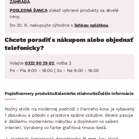
ZAHRADA
.
POSLEDNÁ ŠANCA
získať vybrané produkty za skvelé
ceny.
Do 30. 9. nakupujte výhodne s
ľahkou splátkou
.
Chcete poradiť s nákupom alebo objednať
telefonicky?
Volajte
0322 90 29 02
, voľba 2
Po - Pia 8:00 - 18:00 | So - Ne 9:00 - 16:00
Popis
Rozmery produktu
Balenie
Na stiahnutie
Ďalšie informácie
Nočný stolík na modernej podnoži z čierneho kovu je vybavený
1 zásuvkou a pôsobí v priestore spálne vzdušne. Skvelo pasuje
k ďalšiemu modernému nábytku a doplnkom vo vašom
interiéri. Vyrobený vo farbe grafitová tmavo šedá.
materiál: laminovaná drevotrieska 16 mm, kov, plast