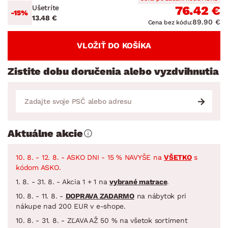
Ušetríte
76.42 €
-15%
13.48 €
89.90 €
Cena bez kódu:
VLOŽIŤ DO KOŠÍKA
Zistite dobu doručenia alebo vyzdvihnutia
Aktuálne akcie
10. 8. - 12. 8. - ASKO DNI - 15 % NAVYŠE na
VŠETKO
s
kódom ASKO.
1. 8. - 31. 8. - Akcia 1 + 1 na
vybrané matrace
.
10. 8. - 11. 8. -
DOPRAVA ZADARMO
na nábytok pri
nákupe nad 200 EUR v e-shope.
10. 8. - 31. 8. - ZĽAVA AŽ 50 % na všetok sortiment