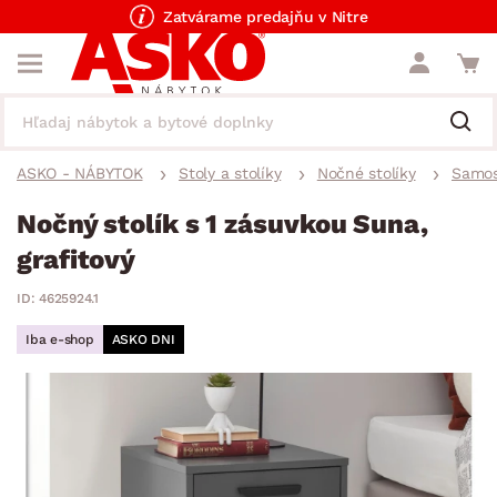
Zatvárame predajňu v Nitre
ASKO - NÁBYTOK
Stoly a stolíky
Nočné stolíky
Samos
Nočný stolík s 1 zásuvkou Suna,
grafitový
ID: 4625924.1
Iba e-shop
ASKO DNI