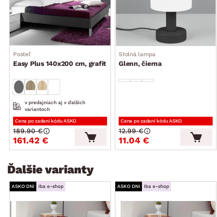
Posteľ
Stolná lampa
Easy Plus 140x200 cm, grafit
Glenn, čierna
v predajniach aj v ďalších
variantoch
Cena po zadaní kódu ASKO
Cena po zadaní kódu ASKO
189.90 €
12.99 €
161.42 €
11.04 €
Ďalšie varianty
ASKO DNI
Iba e-shop
ASKO DNI
Iba e-shop