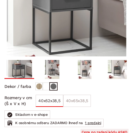
Dekor / farba
Rozmery v cm
40x52x38,5
40x65x38,5
(Š x V x H)
Skladom v e-shope
K osobnému odberu ZADARMO ihneď na
1 predajni
Cena po zadaní kódu ASKO