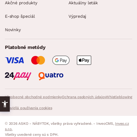
Akčné produkty
Aktuálny leták
E-shop špeciál
Výpredaj
Novinky
Platobné metódy
Všeobecné obchodné podmienky
Ochrana osobných údajov
Whistleblowing
Pravidlá používania cookies
© 2026 ASKO - NÁBYTOK, všetky práva vyhradené. - InveoCMS,
Inveo.cz
s.r.o.
Všetky uvedené ceny sú s DPH.
s DPH