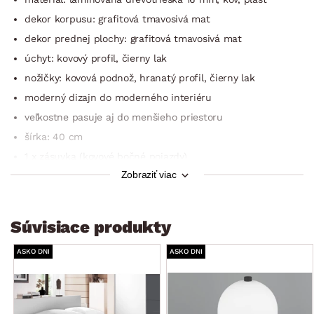
dekor korpusu: grafitová tmavosivá mat
dekor prednej plochy: grafitová tmavosivá mat
úchyt: kovový profil, čierny lak
nožičky: kovová podnož, hranatý profil, čierny lak
moderný dizajn do moderného interiéru
veľkostne pasuje aj do menšieho priestoru
šírka: 40 cm
1 x zásuvka (kovové bočné pojazdy)
Zobraziť viac
stabilný
odporúčaná nosnosť hornej plochy do 15 kg
odporúčaná nosnosť zásuvky do 5 kg
Súvisiace produkty
dodávané v demonte
ASKO DNI
ASKO DNI