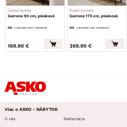
Úložná skrinka
Široká komoda
Garrone 90 cm, piesková
Garrone 175 cm, piesková
v ponuke viac rozmerov
v ponuke viac rozmerov
169.90 €
369.90 €
Viac o ASKO - NÁBYTOK
O nás
Reklamácie