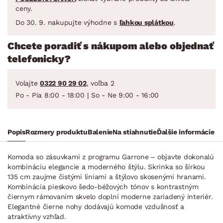
ceny.
Do 30. 9. nakupujte výhodne s
ľahkou splátkou
.
Chcete poradiť s nákupom alebo objednať
telefonicky?
Volajte
0322 90 29 02
, voľba 2
Po - Pia 8:00 - 18:00 | So - Ne 9:00 - 16:00
Popis
Rozmery produktu
Balenie
Na stiahnutie
Ďalšie informácie
Komoda so zásuvkami z programu Garrone – objavte dokonalú
kombináciu elegancie a moderného štýlu. Skrinka so šírkou
135 cm zaujme čistými líniami a štýlovo skosenými hranami.
Kombinácia pieskovo šedo-béžových tónov s kontrastným
čiernym rámovaním skvelo doplní moderne zariadený interiér.
Elegantné čierne nohy dodávajú komode vzdušnosť a
atraktívny vzhľad.