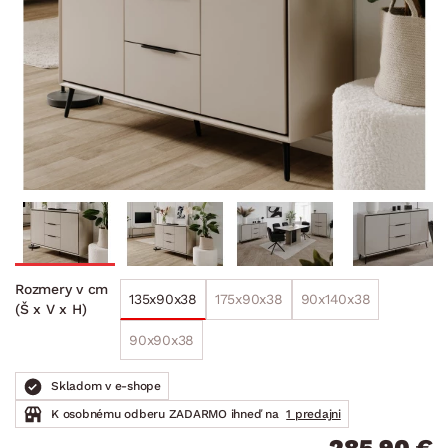
Rozmery v cm
135x90x38
175x90x38
90x140x38
(Š x V x H)
90x90x38
Skladom v e-shope
K osobnému odberu ZADARMO ihneď na
1 predajni
285.90 €