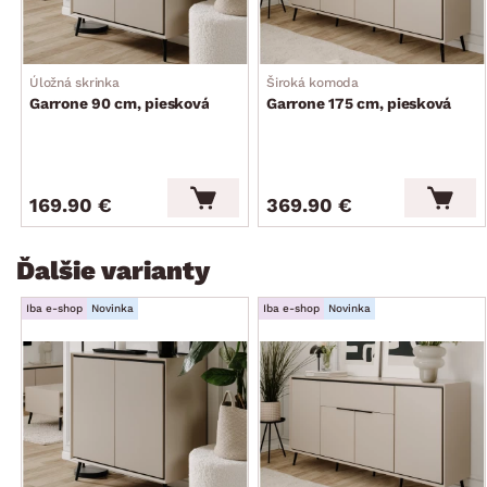
zadné ukotvenie k stene
stabilná
dodávané v demonte
Úložná skrinka
Široká komoda
Garrone 90 cm, piesková
Garrone 175 cm, piesková
169.90 €
369.90 €
Ďalšie varianty
Iba e-shop
Novinka
Iba e-shop
Novinka