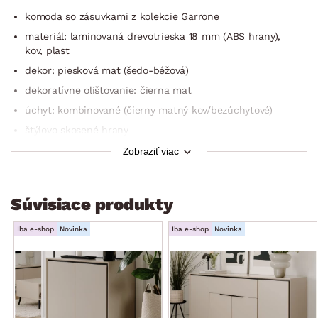
komoda so zásuvkami z kolekcie Garrone
materiál: laminovaná drevotrieska 18 mm (ABS hrany),
kov, plast
dekor: piesková mat (šedo-béžová)
dekoratívne olištovanie: čierna mat
úchyt: kombinované (čierny matný kov/bezúchytové)
štýlovo skosené hrany
mechanizmus Soft Close: tlmené dovieranie dverí
Zobraziť viac
nohy: plast, čierne, kónický profil, výška 15 cm (možné
využiť robotický vysávač)
Súvisiace produkty
moderný štýl
šírka: 135 cm
Iba e-shop
Novinka
Iba e-shop
Novinka
1 x ľavé dvere (úložný priestor, 2 x police)
3 x zásuvka (kovové bočné pojazdy)
1 x pravé dvere (úložný priestor, 2 x police)
horná plocha: 135×38 cm