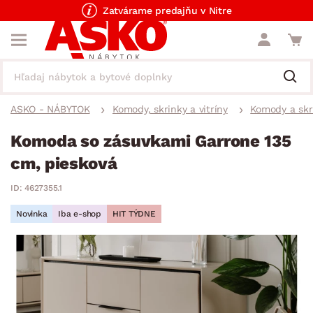
Zatvárame predajňu v Nitre
ASKO - NÁBYTOK
Komody, skrinky a vitríny
Komody a skr
Komoda so zásuvkami Garrone 135
cm, piesková
ID: 4627355.1
Novinka
Iba e-shop
HIT TÝDNE