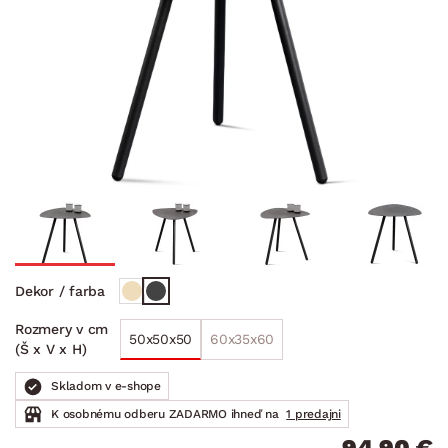
Dekor / farba
Rozmery v cm
50x50x50
60x35x60
(Š x V x H)
Skladom v e-shope
K osobnému odberu ZADARMO ihneď na
1 predajni
94.90 €