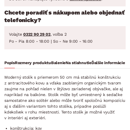
Chcete poradiť s nákupom alebo objednať
telefonicky?
Volajte
0322 90 29 02
, voľba 2
Po - Pia 8:00 - 18:00 | So - Ne 9:00 - 16:00
Popis
Rozmery produktu
Balenie
Na stiahnutie
Ďalšie informácie
Moderný stolík s priemerom 50 cm má stabilnú konštrukciu
z antracitového kovu a vďaka zaobleným organickým tvarom
zaujme na pohľad nielen v štýlovo zariadenej obývačke, ale aj
napríklad na balkóne. Stolík môže byť umiestnený k sedačke
samostatne ako solitér alebo môže tvoriť spoločnú kompozíciu
aj s ďalším variantom tohto stolíka, prípadne poslúži
kdekoľvek v rohu miestnosti. Tento stolík je možné využiť
v interiéri aj exteriéri.
konštrukcia: kov