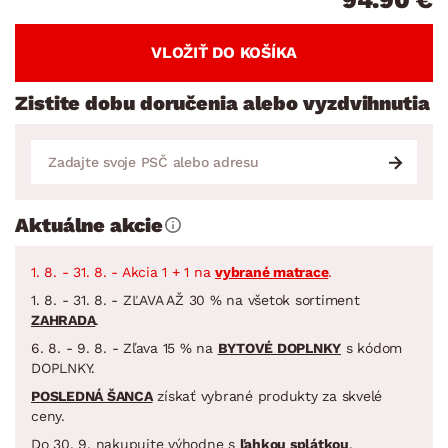
VLOŽIŤ DO KOŠÍKA
Zistite dobu doručenia alebo vyzdvihnutia
Aktuálne akcie
1. 8. - 31. 8. - Akcia 1 + 1 na
vybrané matrace
.
1. 8. - 31. 8. - ZĽAVA AŽ 30 % na všetok sortiment
ZAHRADA
.
6. 8. - 9. 8. - Zľava 15 % na
BYTOVÉ DOPLNKY
s kódom
DOPLNKY.
POSLEDNÁ ŠANCA
získať vybrané produkty za skvelé
ceny.
Do 30. 9. nakupujte výhodne s
ľahkou splátkou
.