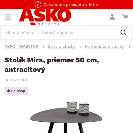
Zatvárame predajňu v Nitre
ASKO - NÁBYTOK
Stoly a stolíky
Konferenčné stolíky
Stolík Mira, priemer 50 cm,
antracitový
ID: 4627961.0
Iba e-shop