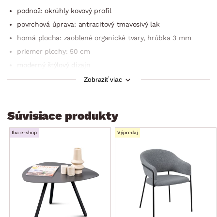
podnož: okrúhly kovový profil
povrchová úprava: antracitový tmavosivý lak
horná plocha: zaoblené organické tvary, hrúbka 3 mm
priemer plochy: 50 cm
moderný štýlový dizajn
stabilný
Zobraziť viac
do interiéru aj exteriéru
dodávané v demonte
Súvisiace produkty
Iba e-shop
Výpredaj