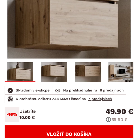
Skladom v e-shope
Na prehliadnutie na
6 predajniach
K osobnému odberu ZADARMO ihneď na
7 predajniach
49.90 €
Ušetríte
-16%
10.00 €
59.90 €
VLOŽIŤ DO KOŠÍKA