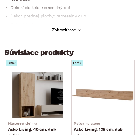
Dekorácia tela: remeselný dub
Dekor prednej plochy: remeselný dub
Rukoväť: otváranie bočných hrán bez úchytiek
Zobraziť viac
Na montáž na stenu (zadné 2-bodové zavesenie)
Moderný minimalistický štýl
Šírka: 60 cm
Súvisiace produkty
1× krídlové dvere (otvorený úložný priestor)
Leták
Leták
Odporúčaná nosnosť do 15 kg
Český výrobok
Dodávané v demontáži
Nástenná skrinka
Polica na stenu
Asko Living, 40 cm, dub
Asko Living, 135 cm, dub