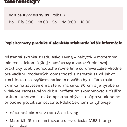
telefonicky?
Volajte
0322 90 29 02
, voľba 2
Po - Pia 8:00 - 18:00 | So - Ne 9:00 - 16:00
Popis
Rozmery produktu
Balenie
Na stiahnutie
Ďalšie informácie
Nástenná skrinka z radu Asko Living – nábytok v modernom
minimalistickom štýle je nadčasový a zároveň plní svoj
praktický účel. Jednoduché rovné línie sú univerzálne vhodné
pre väčšinu moderných domácností a nábytok sa dá ľahko
kombinovať so zvyškom zariadenia vášho bytu. Táto malá
skrinka na zavesenie na stenu má šírku 60 cm a je vyrobená
v dekore remeselného dubu. Môžete ho skombinovať s ďalšími
prvkami a vytvoriť tak kompaktnú obývaciu súpravu alebo ho
prípadne použiť samostatne, kdekoľvek vám to vyhovuje.
nástenná skrinka z radu Asko Living
Materiál: 16 mm laminovaná drevotrieska (ABS hrany),
kov, plast