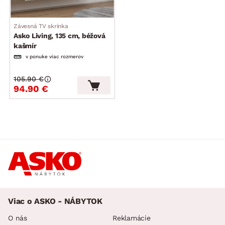
Závesná TV skrinka
Asko Living, 135 cm, béžová
kašmír
v ponuke viac rozmerov
105.90 €
94.90 €
Viac o ASKO - NÁBYTOK
O nás
Reklamácie