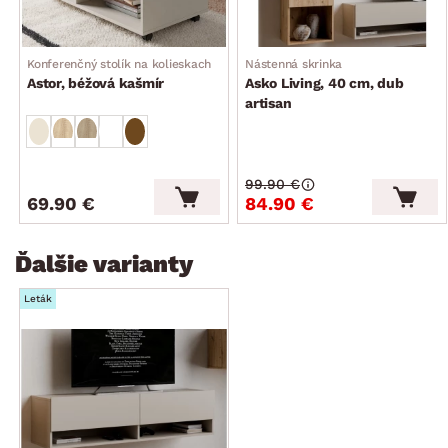
odporúčaná nosnosť hornej plochy do 15 kg
český výrobok
Konferenčný stolík na kolieskach
Nástenná skrinka
dodávané v demonte
Astor, béžová kašmír
Asko Living, 40 cm, dub
artisan
99.90 €
69.90 €
84.90 €
Ďalšie varianty
Leták