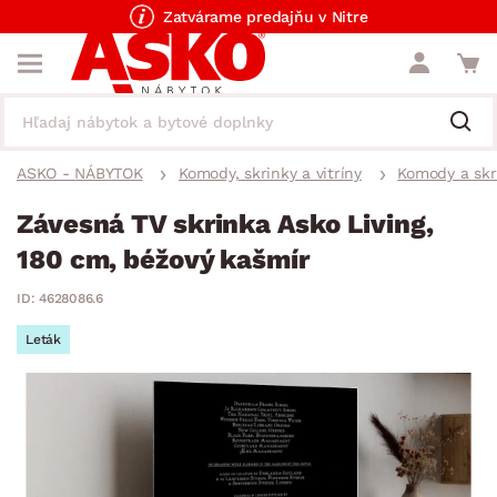
Zatvárame predajňu v Nitre
ASKO - NÁBYTOK
Komody, skrinky a vitríny
Komody a skr
Závesná TV skrinka Asko Living,
180 cm, béžový kašmír
ID: 4628086.6
Leták