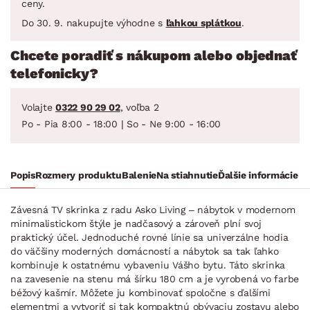
ceny.
Do 30. 9. nakupujte výhodne s
ľahkou splátkou
.
Chcete poradiť s nákupom alebo objednať
telefonicky?
Volajte
0322 90 29 02
, voľba 2
Po - Pia 8:00 - 18:00 | So - Ne 9:00 - 16:00
Popis
Rozmery produktu
Balenie
Na stiahnutie
Ďalšie informácie
Závesná TV skrinka z radu Asko Living – nábytok v modernom
minimalistickom štýle je nadčasový a zároveň plní svoj
praktický účel. Jednoduché rovné línie sa univerzálne hodia
do väčšiny moderných domácností a nábytok sa tak ľahko
kombinuje k ostatnému vybaveniu Vášho bytu. Táto skrinka
na zavesenie na stenu má šírku 180 cm a je vyrobená vo farbe
béžový kašmír. Môžete ju kombinovať spoločne s ďalšími
elementmi a vytvoriť si tak kompaktnú obývaciu zostavu alebo