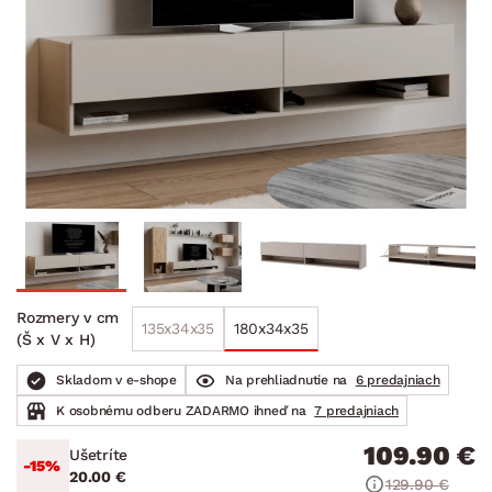
Rozmery v cm
135x34x35
180x34x35
(Š x V x H)
Skladom v e-shope
Na prehliadnutie na
6 predajniach
K osobnému odberu ZADARMO ihneď na
7 predajniach
109.90 €
Ušetríte
-15%
20.00 €
129.90 €