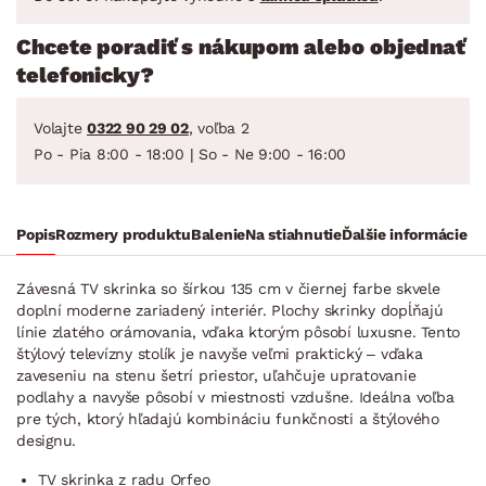
Chcete poradiť s nákupom alebo objednať
telefonicky?
Volajte
0322 90 29 02
, voľba 2
Po - Pia 8:00 - 18:00 | So - Ne 9:00 - 16:00
Popis
Rozmery produktu
Balenie
Na stiahnutie
Ďalšie informácie
Závesná TV skrinka so šírkou 135 cm v čiernej farbe skvele
doplní moderne zariadený interiér. Plochy skrinky dopĺňajú
línie zlatého orámovania, vďaka ktorým pôsobí luxusne. Tento
štýlový televízny stolík je navyše veľmi praktický – vďaka
zaveseniu na stenu šetrí priestor, uľahčuje upratovanie
podlahy a navyše pôsobí v miestnosti vzdušne. Ideálna voľba
pre tých, ktorý hľadajú kombináciu funkčnosti a štýlového
designu.
TV skrinka z radu Orfeo