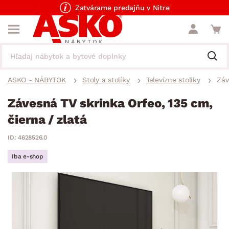
Zatvárame predajňu v Nitre
ASKO - NÁBYTOK
Stoly a stolíky
Televízne stolíky
Záv
Závesná TV skrinka Orfeo, 135 cm,
čierna / zlatá
ID: 4628526.0
Iba e-shop