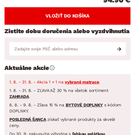
VLOŽIŤ DO KOŠÍKA
Zistite dobu doručenia alebo vyzdvihnutia
Aktuálne akcie
1. 8. - 31. 8. - Akcia 1 + 1 na
vybrané matrace
.
1. 8. - 31. 8. - ZĽAVA AŽ 30 % na všetok sortiment
ZAHRADA
.
6. 8. - 9. 8. - Zľava 15 % na
BYTOVÉ DOPLNKY
s kódom
DOPLNKY.
POSLEDNÁ ŠANCA
získať vybrané produkty za skvelé
ceny.
Do 30. 9. nakupujte výhodne s
ľahkou splátkou
.