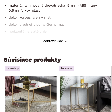
materiál: laminovaná drevotrieska 16 mm (ABS hrany
0,5 mm), kov, plast
dekor korpus: čierny mat
dekor prednej plochy: čierny mat
horizontálne zlaté línie
úchyt: bezúchytové otváranie Push to open
Zobraziť viac
na zavesenie na stenu (zadné 3-bodové zavesenie)
moderný a elegantný glamour štýl
Súvisiace produkty
šírka: 135 cm
1× ľavé výklopné dvere (otvorený úložný priestor)
Iba e-shop
Iba e-shop
1× pravé výklopné dvere (otvorený úložný priestor)
stabilná
vyrobené v EÚ
dodávané v demonte