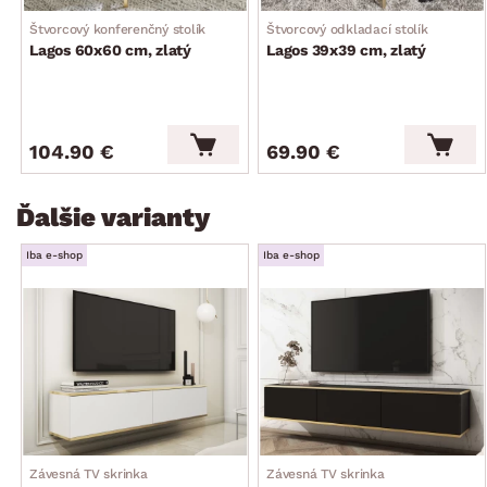
Štvorcový konferenčný stolík
Štvorcový odkladací stolík
Lagos 60x60 cm, zlatý
Lagos 39x39 cm, zlatý
104.90 €
69.90 €
Ďalšie varianty
Iba e-shop
Iba e-shop
Závesná TV skrinka
Závesná TV skrinka