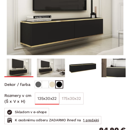
Dekor / farba
Rozmery v cm
135x30x32
175x30x32
(Š x V x H)
Skladom v e-shope
K osobnému odberu ZADARMO ihneď na
1 predajni
94.90 €