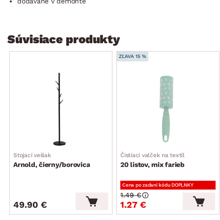
dodávané v demonte
Súvisiace produkty
ZĽAVA 15 %
Stojací vešiak
Čistiaci valček na textil
Arnold, čierny/borovica
20 listov, mix farieb
Cena po zadaní kódu DOPLNKY
1.49 €
49.90 €
1.27 €