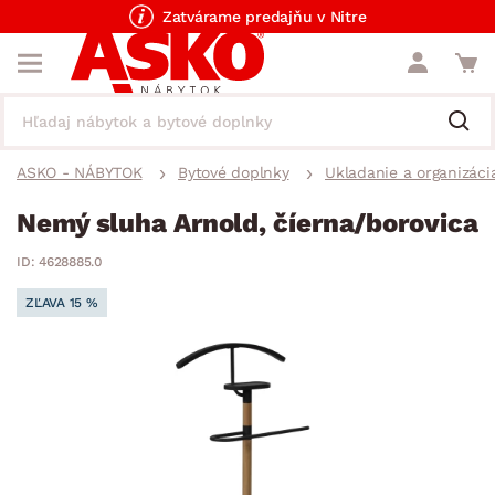
Zatvárame predajňu v Nitre
ASKO - NÁBYTOK
Bytové doplnky
Ukladanie a organizáci
Nemý sluha Arnold, číerna/borovica
ID: 4628885.0
ZĽAVA 15 %