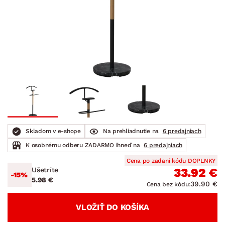
Skladom v e-shope
Na prehliadnutie na
6 predajniach
K osobnému odberu ZADARMO ihneď na
6 predajniach
Cena po zadaní kódu DOPLNKY
Ušetríte
33.92 €
-15%
5.98 €
39.90 €
Cena bez kódu:
VLOŽIŤ DO KOŠÍKA