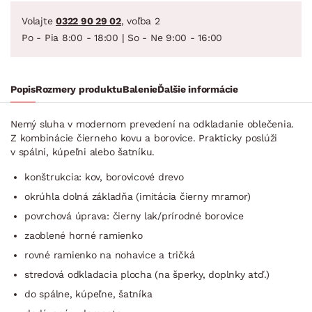
Volajte
0322 90 29 02
, voľba 2
Po - Pia 8:00 - 18:00 | So - Ne 9:00 - 16:00
Popis
Rozmery produktu
Balenie
Ďalšie informácie
Nemý sluha v modernom prevedení na odkladanie oblečenia.
Z kombinácie čierneho kovu a borovice. Prakticky poslúži
v spálni, kúpeľni alebo šatníku.
konštrukcia: kov, borovicové drevo
okrúhla dolná základňa (imitácia čierny mramor)
povrchová úprava: čierny lak/prírodné borovice
zaoblené horné ramienko
rovné ramienko na nohavice a tričká
stredová odkladacia plocha (na šperky, doplnky atď.)
do spálne, kúpeľne, šatníka