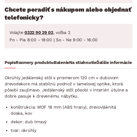
Chcete poradiť s nákupom alebo objednať
telefonicky?
Volajte
0322 90 29 02
, voľba 2
Po - Pia 8:00 - 18:00 | So - Ne 9:00 - 16:00
Popis
Rozmery produktu
Balenie
Na stiahnutie
Ďalšie informácie
Okrúhly jedálenský stôl s priemerom 120 cm v dubovom
drevodekore má stabilnú podnož v lamelovej optike, ktorá
pôsobí zaujímavo. Jedálenský stôl pôsobí v interiéri útulne a
dobre pasuje k drevenému nábytku.
konštrukcia: MDF 18 mm (ABS hrany), drevovláknitá
doska, kov
dekor: dub tmavý
tvar: okrúhly