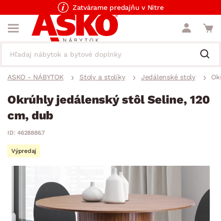
Zatvárame predajňu v Nitre
ASKO - NÁBYTOK
Stoly a stolíky
Jedálenské stoly
Ok
Okrúhly jedálenský stôl Seline, 120
cm, dub
ID: 4628886.7
Výpredaj