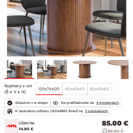
Rozmery v cm
120x74x120
40x40x40
60x50x60
(Š x V x H)
Skladom v e-shope
Na prehliadnutie na
4 predajniach
K osobnému odberu ZADARMO ihneď na
3 predajniach
85.00 €
Ušetríte
-14%
14.90 €
99.90 €