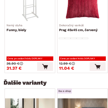
106 cm
plocha lôžka: 180×200 cm
2 x zabudovaný rošt (drevený rám)
2 x matrac typ Fresche – voľne uložený (2 x matrac
Nemý sluha
Dekoračný vankúš
s rozmerom 90×200 cm, spojený v 1 poťahu, obojstranný –
Funny, biely
Prag 45x45 cm, červený
mäkšia/tuhšia strana, kvalitné jadro: komfortné taštičkové
pružiny + 2 x kokosová vrstva + studená HR pena, 7-zónové
jadro dokonale rozloží váhu celého tela a poskytne
optimálnu oporu na spanie, studená pena – vysoko odolná
a zároveň pružná, vysoko vzdušná a zaisťuje optimálny
odvod tepla, stupeň tuhosti – 2 nižšie stredné/3 stredné
Cena po zadaní kódu DOPLNKY
Cena po zadaní kódu DOPLNKY
(stupnica tuhosti: 1 mäkká – 5 tuhá), výška v poťahu cca
36.90 €
12.99 €
21 cm, odporúčaná nosnosť matraca snímateľný na zips,
31.37 €
11.04 €
moderná povrchová úprava ložnej plochy – lepšie odoláva
baktériám, matrac voľne uložený na rošt – možnosť do
budúcna kedykoľvek meniť podľa vlastných potrieb)
Ďalšie varianty
výška lôžka: cca 57 cm
Iba e-shop
2 x úložný priestor (kovový otvárací mechanizmus, plynové
piesty, prístup z prednej strany postele)
nohy: moderný dizajn, matne čierne, výška 12 cm