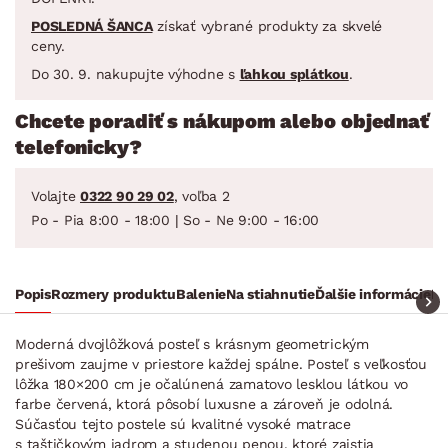
POSLEDNÁ ŠANCA
získať vybrané produkty za skvelé
ceny.
Do 30. 9. nakupujte výhodne s
ľahkou splátkou
.
Chcete poradiť s nákupom alebo objednať
telefonicky?
Volajte
0322 90 29 02
, voľba 2
Po - Pia 8:00 - 18:00 | So - Ne 9:00 - 16:00
Popis
Rozmery produktu
Balenie
Na stiahnutie
Ďalšie informácie
Ra
Moderná dvojlôžková posteľ s krásnym geometrickým
prešivom zaujme v priestore každej spálne. Posteľ s veľkosťou
lôžka 180×200 cm je očalúnená zamatovo lesklou látkou vo
farbe červená, ktorá pôsobí luxusne a zároveň je odolná.
Súčasťou tejto postele sú kvalitné vysoké matrace
s taštičkovým jadrom a studenou penou, ktoré zaistia