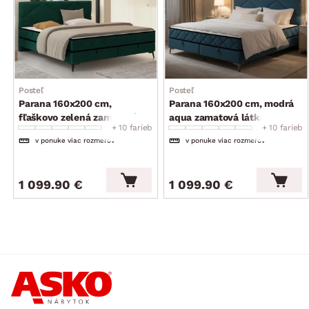
moderný zaujímavý dizajn
stabilná konštrukcia
kvalitné spracovanie
bez vyobrazenej deky, vankúšov a lôžkovín
dodávané v čiastočnom demonte
Posteľ
Posteľ
Parana 160x200 cm,
Parana 160x200 cm, modrá
fľaškovo zelená zamatová
aqua zamatová látka
+ 10 farieb
+ 10 farieb
látka
v ponuke viac rozmerov
v ponuke viac rozmerov
1 099.90 €
1 099.90 €