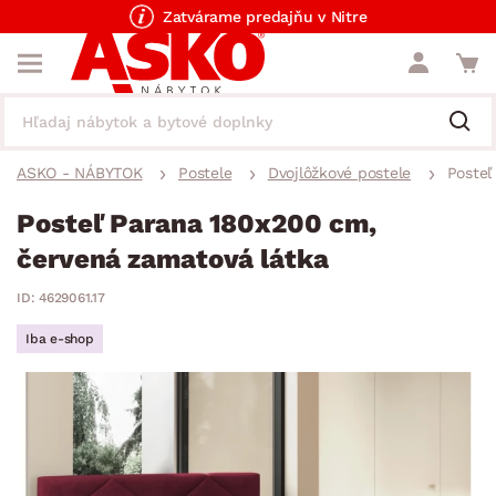
Zatvárame predajňu v Nitre
ASKO - NÁBYTOK
Postele
Dvojlôžkové postele
Posteľ
Posteľ Parana 180x200 cm,
červená zamatová látka
ID: 4629061.17
Iba e-shop