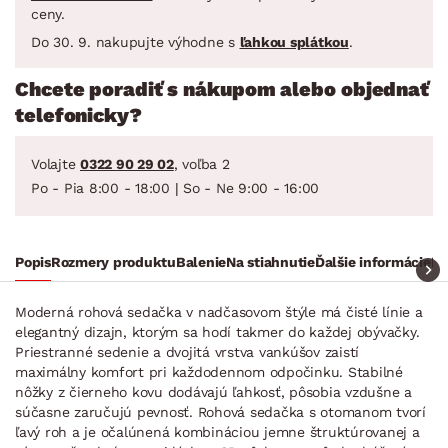
ceny.
Do 30. 9. nakupujte výhodne s
ľahkou splátkou
.
Chcete poradiť s nákupom alebo objednať
telefonicky?
Volajte
0322 90 29 02
, voľba 2
Po - Pia 8:00 - 18:00 | So - Ne 9:00 - 16:00
Popis
Rozmery produktu
Balenie
Na stiahnutie
Ďalšie informácie
Ra
Moderná rohová sedačka v nadčasovom štýle má čisté línie a
elegantný dizajn, ktorým sa hodí takmer do každej obývačky.
Priestranné sedenie a dvojitá vrstva vankúšov zaistí
maximálny komfort pri každodennom odpočinku. Stabilné
nôžky z čierneho kovu dodávajú ľahkosť, pôsobia vzdušne a
súčasne zaručujú pevnosť. Rohová sedačka s otomanom tvorí
ľavý roh a je očalúnená kombináciou jemne štruktúrovanej a