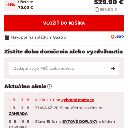
529.90 €
Ušetríte
-11%
70.00 €
599.90 €
VLOŽIŤ DO KOŠÍKA
Nakúpte na splátky s Quatro
Zistite dobu doručenia alebo vyzdvihnutia
Aktuálne akcie
1. 8. - 31. 8. - Akcia 1 + 1 na
vybrané matrace
.
1. 8. - 31. 8. - ZĽAVA AŽ 30 % na všetok sortiment
ZAHRADA
.
6. 8. - 9. 8. - Zľava 15 % na
BYTOVÉ DOPLNKY
s kódom
DOPLNKY.