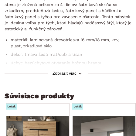
stena je zložená celkom zo 4 dielov: šatníková skriňa so
zrkadlom, predsieňová lavica, šatníkový panel s háčikmi a
šatníkový panel s tyčou pre zavesenie ošatenia. Tento nábytok
je ideálna voľba pre tých, ktorí hľadajú nadčasový štýl, ktorý je
estetický aj funkčný zároveň.
materiál: laminovaná drevotrieska 16 mm/18 mm, kov,
plast, zrkadlové sklo
dekor: tmavo šedá mat/dub artisan
úchyt: bezúchytové otváranie bočnou hranou
nožičky: klzáky, plast, čierne, výška 20 mm
Zobraziť viac
zaoblené hrany predných plôch, kontrastná vsadená lišta
rovné kontrastné línie predných plôch
Súvisiace produkty
tiché dovieranie dverí Softclose
moderný, elegantný a nadčasový štýl
Leták
Leták
jednotlivé diely môžu tvoriť kompaktný celok alebo byť
rozmiestnené samostatne
šírka: min. 145 cm (podľa ind. rozmiestnenia)