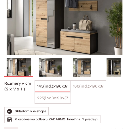
Rozmery v cm
145(ind.)x190x37
160(ind.)x190x37
(Š x V x H)
225(ind.)x190x37
Skladom v e-shope
K osobnému odberu ZADARMO ihneď na
1 predajni