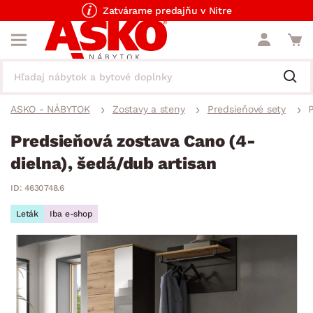
Zatvárame predajňu v Nitre
ASKO - NÁBYTOK
Zostavy a steny
Predsieňové sety
Predsieňová zostava Cano (4-
dielna), šedá/dub artisan
ID: 4630748.6
Leták
Iba e-shop