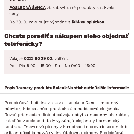
POSLEDNÁ ŠANCA
získať vybrané produkty za skvelé
ceny.
Do 30. 9. nakupujte výhodne s
ľahkou splátkou
.
Chcete poradiť s nákupom alebo objednať
telefonicky?
Volajte
0322 90 29 02
, voľba 2
Po - Pia 8:00 - 18:00 | So - Ne 9:00 - 16:00
Popis
Rozmery produktu
Balenie
Na stiahnutie
Ďalšie informácie
Predsieňová 4-dielna zostava z kolekcie Cano – moderný
nábytok, kde sa snúbi praktickosť a nadčasová elegancia.
Rovné priamočiare línie dodávajú nábytku moderný charakter,
zatiaľ čo zaoblené detaily vytvárajú elegantný harmonický
kontrast. Tmavosivé plochy v kombinácii s drevodekorom dub
artisan pôsobia navyše veľmi útulným dojmom. Predsieňová