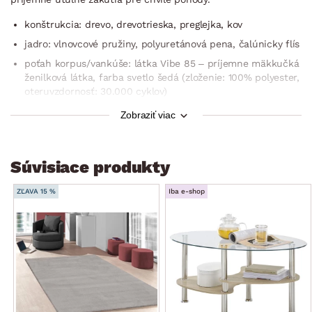
konštrukcia: drevo, drevotrieska, preglejka, kov
jadro: vlnovcové pružiny, polyuretánová pena, čalúnicky flís
poťah korpus/vankúše: látka Vibe 85 – príjemne mäkkučká
ženilková látka, farba svetlo šedá (zloženie: 100% polyester,
oteruvzdornosť: 30.000 cyklov)
vrátane potiahnutia zadnej časti (možné umiestnenie aj
Zobraziť viac
v priestore)
3 x veľký oporný vankúš (snímateľný poťah na zips, cca
85×52 cm/58×52 cm)
Súvisiace produkty
2 x malý vankúšik (snímateľný poťah na zips, cca
38×38 cm)
ZĽAVA 15 %
Iba e-shop
rohový pôdorys – univerzálna montáž ako pravý alebo ľavý
roh (umiestnenie otomanu na pravú alebo ľavú stranu)
ľavá/pravá bočná podrúčka: zaoblený tvar, mäkké
vypolstrovanie
zaoblené tvary
sedák: stredne mäkký