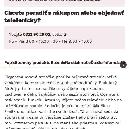
Chcete poradiť s nákupom alebo objednať
telefonicky?
Volajte
0322 90 29 02
, voľba 2
Po - Pia 8:00 - 18:00 | So - Ne 9:00 - 16:00
Popis
Rozmery produktu
Balenie
Na stiahnutie
Ďalšie informácie
Ra
Elegantná rohová sedačka ponúka príjemné sedenie, veľké
vankúše a komfortne mäkké zaoblené podrúčky. Praktický
úložný priestor pod sedákom využijete napríklad na
uschovanie deky, vankúšov alebo sezónnych vecí. Oceníte aj
rozkladaciu funkciu, ktorú využijete počas relaxácie alebo na
príležitostné spanie. Sedačka je očalúnená mäkkučkou
ženilkovou látkou vo farbe svetlo šedá. Táto rohová sedacia
súprava je možné univerzálne zostaviť ako pravý alebo ľavý
roh. Rozmerovo pasuje aj do menšieho priestoru, kde vytvorí
príjemne útulné zákutia pre chvíle pohody.