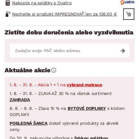
Nakúpte na splátky s Quatro
Nechajte si produkt IMPREGNOVAŤ len za 136.00 €
Zistite dobu doručenia alebo vyzdvihnutia
Aktuálne akcie
1. 8. - 31. 8. - Akcia 1 + 1 na
vybrané matrace
.
1. 8. - 31. 8. - ZĽAVA AŽ 30 % na všetok sortiment
ZAHRADA
.
6. 8. - 9. 8. - Zľava 15 % na
BYTOVÉ DOPLNKY
s kódom
DOPLNKY.
POSLEDNÁ ŠANCA
získať vybrané produkty za skvelé
ceny.
Do 30. 9. nakupujte výhodne s
ľahkou splátkou
.