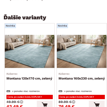
Ďalšie varianty
Novinka
Novinka
Koberec
Koberec
Montana 120x170 cm, zelený
Montana 160x230 cm, zelený
v ponuke viac rozmerov
v ponuke viac rozmerov
Cena po zadaní kódu DOPLNKY
Cena po zadaní kódu DOPLNKY
49.99 €
89.99 €
42.49 €
76.49 €