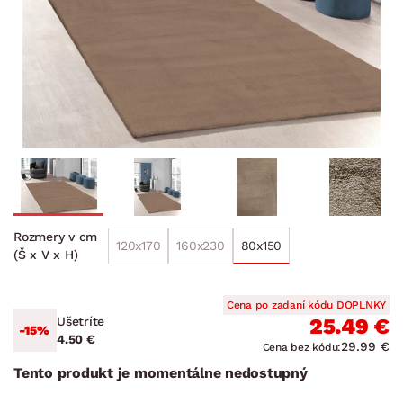
Rozmery v cm
120x170
160x230
80x150
(Š x V x H)
Cena po zadaní kódu DOPLNKY
Ušetríte
25.49 €
-15%
4.50 €
29.99 €
Cena bez kódu:
Tento produkt je momentálne nedostupný