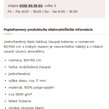
Volajte
0322 90 29 02
, voľba 2
Po - Pia 8:00 - 18:00 | So - Ne 9:00 - 16:00
Popis
Rozmery produktu
Na stiahnutie
Ďalšie informácie
Jednofarebný šedo-béžový (taupe) koberec s rozmerom
80×150 cm s nízkym vlasom je neuveriteľne mäkký a v izbách
navodí útulnú atmosféru.
rozmery: 80×150 cm
farba: sivá/béžová (taupe)
jednofarebný
výška vlasu: cca 17 mm
materiál: 100% polypropylén
cca 2800 g/m²
ľahké čistenie
výroba: strojovo tkaný