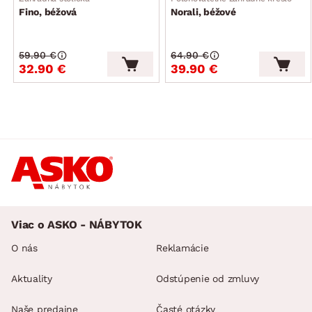
Fino, béžová
Norali, béžové
59.90 €
64.90 €
32.90 €
39.90 €
Viac o ASKO - NÁBYTOK
O nás
Reklamácie
Aktuality
Odstúpenie od zmluvy
Naše predajne
Časté otázky