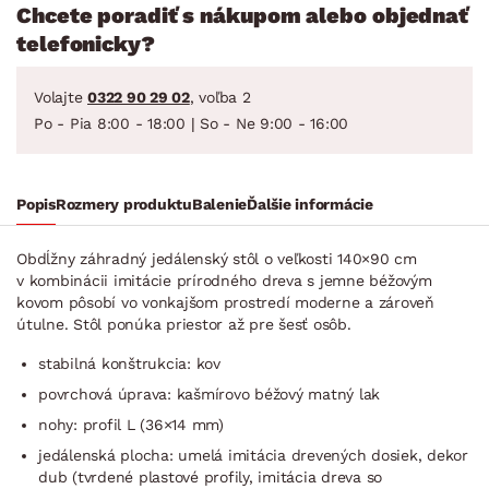
Chcete poradiť s nákupom alebo objednať
telefonicky?
Volajte
0322 90 29 02
, voľba 2
Po - Pia 8:00 - 18:00 | So - Ne 9:00 - 16:00
Popis
Rozmery produktu
Balenie
Ďalšie informácie
Obdĺžny záhradný jedálenský stôl o veľkosti 140×90 cm
v kombinácii imitácie prírodného dreva s jemne béžovým
kovom pôsobí vo vonkajšom prostredí moderne a zároveň
útulne. Stôl ponúka priestor až pre šesť osôb.
stabilná konštrukcia: kov
povrchová úprava: kašmírovo béžový matný lak
nohy: profil L (36×14 mm)
jedálenská plocha: umelá imitácia drevených dosiek, dekor
dub (tvrdené plastové profily, imitácia dreva so