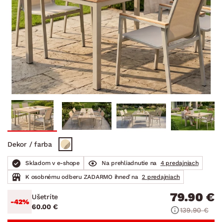
Dekor / farba
Skladom v e-shope
Na prehliadnutie na
4 predajniach
K osobnému odberu ZADARMO ihneď na
2 predajniach
79.90 €
Ušetríte
-42%
60.00 €
139.90 €