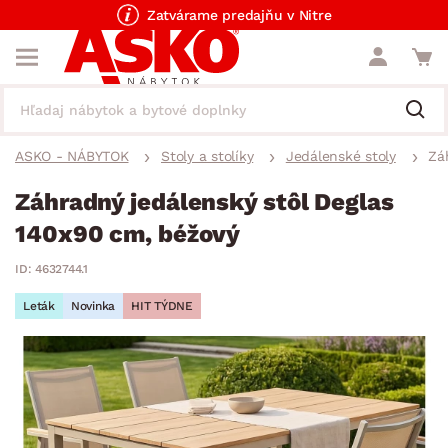
Zatvárame predajňu v Nitre
ASKO - NÁBYTOK
Stoly a stolíky
Jedálenské stoly
Zá
Záhradný jedálenský stôl Deglas
140x90 cm, béžový
ID: 4632744.1
Leták
Novinka
HIT TÝDNE