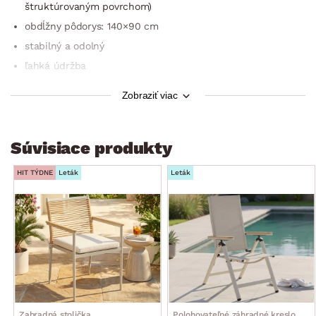
štruktúrovaným povrchom)
obdĺžny pôdorys: 140×90 cm
stabilný a odolný
ľahká údržba
odporúčaná nosnosť do 50 kg
Zobraziť viac
dodávané v demonte
Súvisiace produkty
HIT TÝDNE
Leták
Leták
Zahradná stolička
Polohovateľné záhradné kreslo