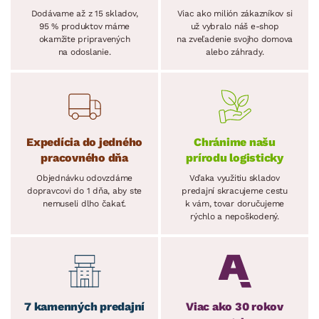
Dodávame až z 15 skladov,
Viac ako milión zákazníkov si
95 % produktov máme
už vybralo náš e-shop
okamžite pripravených
na zveľadenie svojho domova
na odoslanie.
alebo záhrady.
Expedícia do jedného
Chránime našu
pracovného dňa
prírodu logisticky
Objednávku odovzdáme
Vďaka využitiu skladov
dopravcovi do 1 dňa, aby ste
predajní skracujeme cestu
nemuseli dlho čakať.
k vám, tovar doručujeme
rýchlo a nepoškodený.
7 kamenných predajní
Viac ako 30 rokov