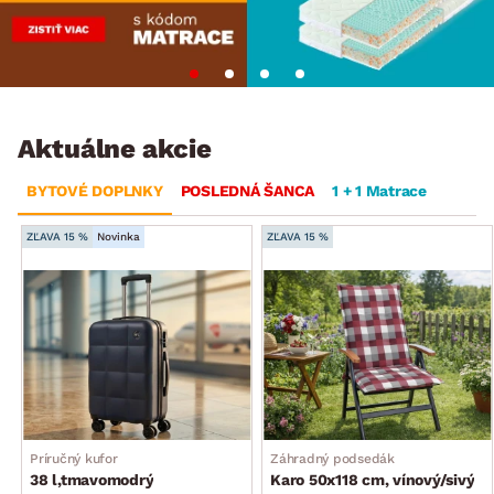
Aktuálne akcie
BYTOVÉ DOPLNKY
POSLEDNÁ ŠANCA
1 + 1 Matrace
ZĽAVA 15 %
Novinka
ZĽAVA 15 %
Príručný kufor
Záhradný podsedák
38 l,tmavomodrý
Karo 50x118 cm, vínový/sivý