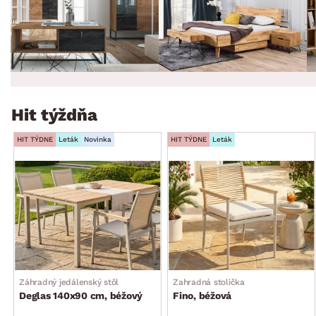
Hit týždňa
HIT TÝDNE
Leták
Novinka
HIT TÝDNE
Leták
Záhradný jedálenský stôl
Zahradná stolička
Deglas 140x90 cm, béžový
Fino, béžová