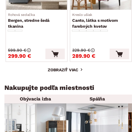
Rohová sedačka
Kreslo ušiak
Bergen, stredne šedá
Canto, látka s motívom
tkanina
farebných kvetov
599.90 €
329.90 €
299.90 €
289.90 €
ZOBRAZIŤ VIAC
Nakupujte podľa miestnosti
Obývacia izba
Spálňa