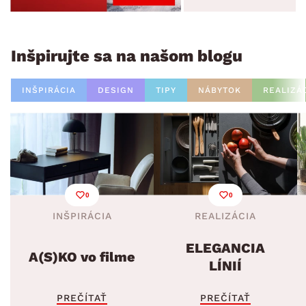
Inšpirujte sa na našom blogu
INŠPIRÁCIA
DESIGN
TIPY
NÁBYTOK
REALIZÁ
0
0
INŠPIRÁCIA
REALIZÁCIA
ELEGANCIA
A(S)KO vo filme
LÍNIÍ
PREČÍTAŤ
PREČÍTAŤ