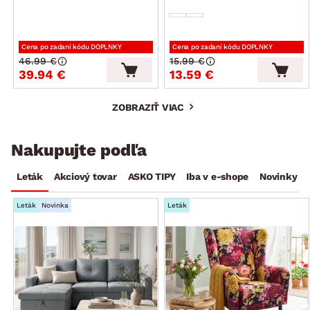
Cena po zadaní kódu DOPLNKY
Cena po zadaní kódu DOPLNKY
46.99 €
15.99 €
39.94 €
13.59 €
ZOBRAZIŤ VIAC
Nakupujte podľa
Leták
Akciový tovar
ASKO TIPY
Iba v e-shope
Novinky
Leták
Novinka
Leták