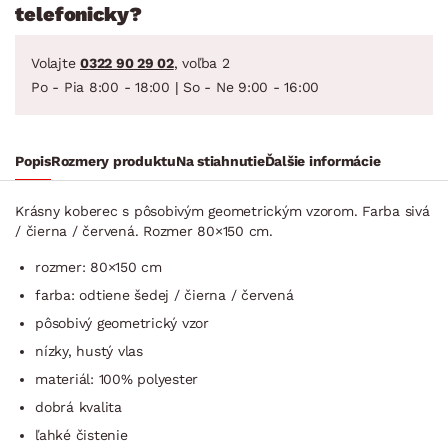
telefonicky?
Volajte
0322 90 29 02
, voľba 2
Po - Pia 8:00 - 18:00 | So - Ne 9:00 - 16:00
Popis
Rozmery produktu
Na stiahnutie
Ďalšie informácie
Krásny koberec s pôsobivým geometrickým vzorom. Farba sivá
/ čierna / červená. Rozmer 80×150 cm.
rozmer: 80×150 cm
farba: odtiene šedej / čierna / červená
pôsobivý geometrický vzor
nízky, hustý vlas
materiál: 100% polyester
dobrá kvalita
ľahké čistenie