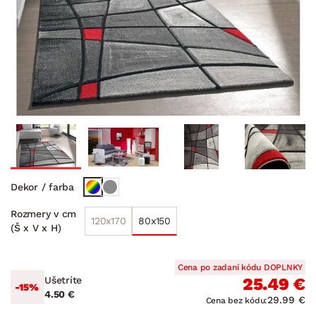
Dekor / farba
Rozmery v cm
120x170
80x150
(Š x V x H)
Cena po zadaní kódu DOPLNKY
Ušetríte
25.49 €
-15%
4.50 €
29.99 €
Cena bez kódu: