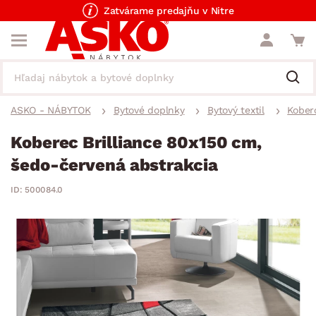
Zatvárame predajňu v Nitre
ASKO - NÁBYTOK
Bytové doplnky
Bytový textil
Kober
Koberec Brilliance 80x150 cm,
šedo-červená abstrakcia
ID: 500084.0