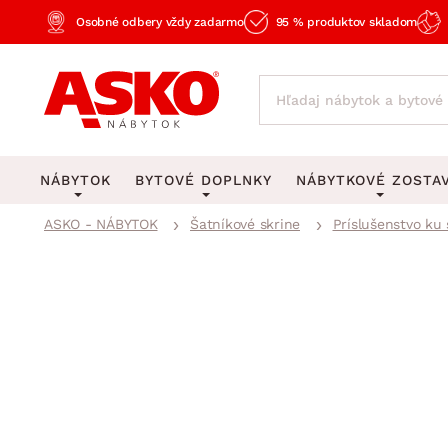
Osobné odbery vždy zadarmo
95 % produktov skladom
NÁBYTOK
BYTOVÉ DOPLNKY
NÁBYTKOVÉ ZOSTA
ASKO - NÁBYTOK
Šatníkové skrine
Príslušenstvo ku
KOBERCE
OSVETLENIE
Obývacie zost
Veľké a stredné koberce
Stolové lampy a lampi
Spálňové zost
Behúne a malé koberce
Stropné osvetlenie
Kancelárske zos
Obývacia izba
Detské koberce
Lustre a závesné svieti
Kuchynské zost
Spálňa
Kúpeľňové predložky
Stojacie lampy
Detské zosta
Pracovňa a kancelária
Zobrazit vše
Zobrazit vše
Predsieňové zos