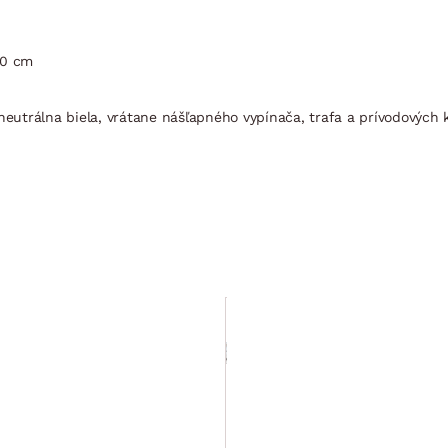
50 cm
neutrálna biela, vrátane nášľapného vypínača, trafa a prívodových 
Šatníková skriňa
Brüssel, 250
cm, kamenný
dub/šedá