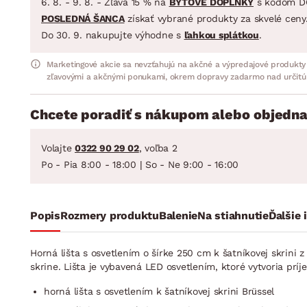
6. 8. - 9. 8. - Zľava 15 % na
BYTOVÉ DOPLNKY
s kódom D
POSLEDNÁ ŠANCA
získať vybrané produkty za skvelé ceny
Do 30. 9. nakupujte výhodne s
ľahkou splátkou
.
Marketingové akcie sa nevzťahujú na akčné a výpredajové produkty
zľavovými a akčnými ponukami, okrem dopravy zadarmo nad určitú
Chcete poradiť s nákupom alebo objedna
Volajte
0322 90 29 02
, voľba 2
Po - Pia 8:00 - 18:00 | So - Ne 9:00 - 16:00
Popis
Rozmery produktu
Balenie
Na stiahnutie
Ďalšie 
Horná lišta s osvetlením o šírke 250 cm k šatníkovej skrin
skrine. Lišta je vybavená LED osvetlením, ktoré vytvoria pr
horná lišta s osvetlením k šatníkovej skrini Brüssel