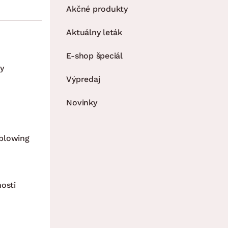
Akčné produkty
Aktuálny leták
E-shop špeciál
y
Výpredaj
Novinky
blowing
nosti