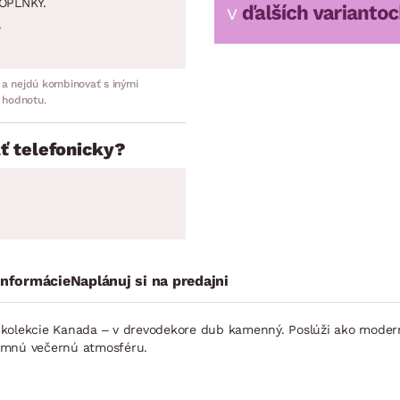
OPLNKY.
.
 a nejdú kombinovať s inými
 hodnotu.
ť telefonicky?
informácie
Naplánuj si na predajni
i z kolekcie Kanada – v drevodekore dub kamenný. Poslúži ako mode
íjemnú večernú atmosféru.