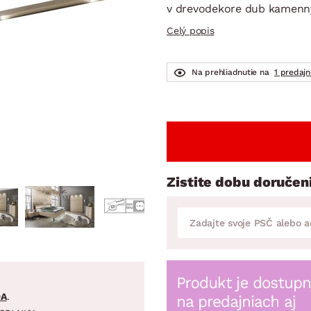
ENIE
DOMÁCE SPOTREBIČE
ZÁHRADNÉ 
v drevodekore dub kamenn
avy
Zá
Celý popis
tavy
Z
avy
Na prehliadnutie na
1 predajn
Zistite dobu doručen
DA
.