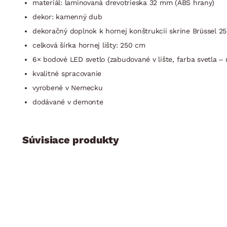
materiál: laminovaná drevotrieska 32 mm (ABS hrany)
dekor: kamenný dub
dekoračný doplnok k hornej konštrukcii skrine Brüssel 2
celková šírka hornej lišty: 250 cm
6× bodové LED svetlo (zabudované v lište, farba svetla – 
kvalitné spracovanie
vyrobené v Nemecku
dodávané v demonte
Súvisiace produkty