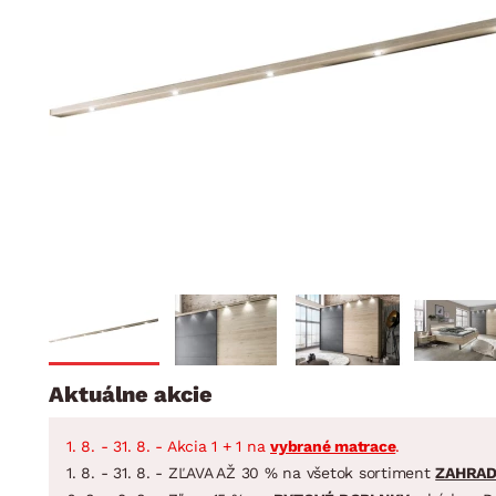
Jedáleň
BYTOVÝ TEXTIL
STOLOVANIE A VAR
Kúpeľňové zost
Detská izba
Prikrývky
Jedálenský servis
Jedálenské zos
Vankúše
Predsieň, šatník a chodba
Príbory
Záhradné zost
Koberce
Hrnce
Kuchyňa
Závesy a žalúzie
Panvice
Kúpeľňa
Zobrazit vše
Zobrazit vše
Záhrada
VEĽKÁ NOC
Domácnosť
Aktuálne akcie
1. 8. - 31. 8. - Akcia 1 + 1 na
vybrané matrace
.
1. 8. - 31. 8. - ZĽAVA AŽ 30 % na všetok sortiment
ZAHRA