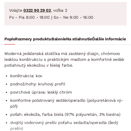
Volajte
0322 90 29 02
, voľba 2
Po - Pia 8:00 - 18:00 | So - Ne 9:00 - 16:00
Popis
Rozmery produktu
Balenie
Na stiahnutie
Ďalšie informácie
Moderná jedálenská stolička má zaoblený dizajn, chrómovo
lesklou konštrukciu s praktickým madlom a komfortné sedák
potiahnutý ekokožou v bielej farbe.
konštrukcia: kov
podnož/nohy: kruhový profil
povrchová úprava: lesklý chróm
komfortne polstrovaný sedák/operadlo (polyuretánová vý­
plň)
poťah: ekokoža, farba biela (97% polyuretán, 3% bavlna)
dvojitý vodorovný prešiv poťahu sedadla/operadla (šedý
prešiv)