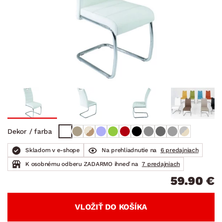
Dekor / farba
Skladom v e-shope
Na prehliadnutie na
6 predajniach
K osobnému odberu ZADARMO ihneď na
7 predajniach
59.90 €
VLOŽIŤ DO KOŠÍKA