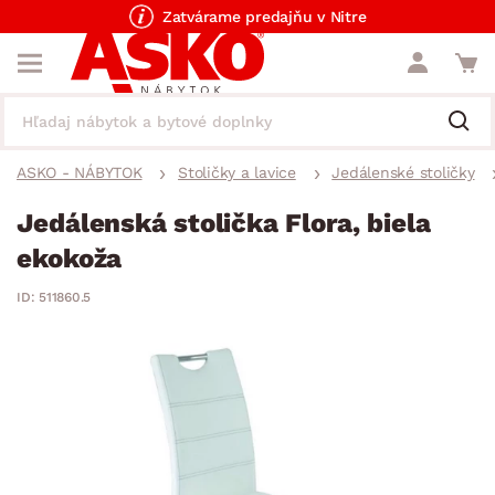
Zatvárame predajňu v Nitre
ASKO - NÁBYTOK
Stoličky a lavice
Jedálenské stoličky
Jedálenská stolička Flora, biela
ekokoža
ID: 511860.5