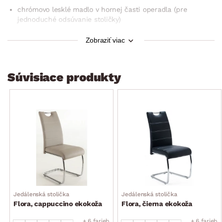
chrómovo lesklé madlo v hornej časti operadla (pre
jednoduché odsúvanie stoličky)
pohodlné sedenie
Zobraziť viac
moderný zaoblený dizajn
odporúčaná nosnosť do 120 kg
Súvisiace produkty
dodávané v demonte
Jedálenská stolička
Jedálenská stolička
Flora, cappuccino ekokoža
Flora, čierna ekokoža
+ 6 farieb
+ 6 farieb