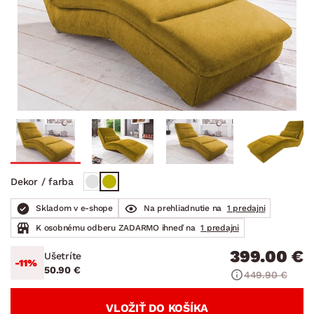
Dekor / farba
Skladom v e-shope
Na prehliadnutie na
1 predajni
K osobnému odberu ZADARMO ihneď na
1 predajni
399.00 €
Ušetríte
-11%
50.90 €
449.90 €
VLOŽIŤ DO KOŠÍKA