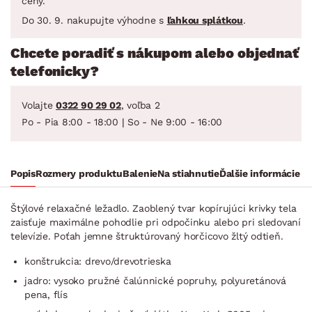
ceny.
Do 30. 9. nakupujte výhodne s
ľahkou splátkou
.
Chcete poradiť s nákupom alebo objednať
telefonicky?
Volajte
0322 90 29 02
, voľba 2
Po - Pia 8:00 - 18:00 | So - Ne 9:00 - 16:00
Popis
Rozmery produktu
Balenie
Na stiahnutie
Ďalšie informácie
Štýlové relaxačné ležadlo. Zaoblený tvar kopírujúci krivky tela
zaisťuje maximálne pohodlie pri odpočinku alebo pri sledovaní
televízie. Poťah jemne štruktúrovaný horčicovo žltý odtieň.
konštrukcia: drevo/drevotrieska
jadro: vysoko pružné čalúnnické popruhy, polyuretánová
pena, flís