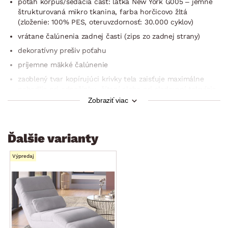
poťah korpus/sedacia časť: látka New York G005 – jemne
štrukturovaná mikro tkanina, farba horčicovo žltá
(zloženie: 100% PES, oteruvzdornosť: 30.000 cyklov)
vrátane čalúnenia zadnej časti (zips zo zadnej strany)
dekoratívny prešiv poťahu
príjemne mäkké čalúnenie
zaoblený tvar kopírujúci krivky tela zaisťuje maximálne
pohodlie pri odpočinku, čítaní alebo pri sledovaní televízie
Zobraziť viac
1× bedrový vankúš (rozmer cca 63×23 cm, bočný zips,
komfortné podopretie chrbtovej oblasti alebo hlavy)
zadné nohy: kovový valec, farba lesklý chróm/predné nohy:
Ďalšie varianty
čierne prízemný klzáky
výška sedadla: cca 27–30 cm
Výpredaj
dizajn modelu: Patrick Polter
vhodné kombinovať aj k sedacím súpravám
do obývacích izieb, spální, zimných záhrad, vstupných hál
alebo kamkoľvek, kde sa chcete príjemne uvoľniť