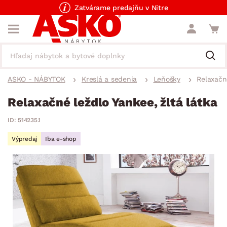
Zatvárame predajňu v Nitre
ASKO - NÁBYTOK
Kreslá a sedenia
Leňošky
Relaxačné
Relaxačné leždlo Yankee, žltá látka
ID: 514235.1
Výpredaj
Iba e-shop