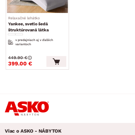
Relaxačné lehátko
Yankee, svetlo šedá
štruktúrovaná látka
v predajniach aj v ďalších
variantoch
449.90 €
399.00 €
Viac o ASKO - NÁBYTOK