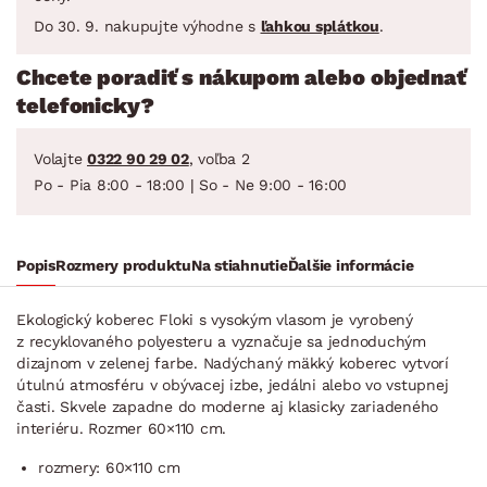
Do 30. 9. nakupujte výhodne s
ľahkou splátkou
.
Chcete poradiť s nákupom alebo objednať
telefonicky?
Volajte
0322 90 29 02
, voľba 2
Po - Pia 8:00 - 18:00 | So - Ne 9:00 - 16:00
Popis
Rozmery produktu
Na stiahnutie
Ďalšie informácie
Ekologický koberec Floki s vysokým vlasom je vyrobený
z recyklovaného polyesteru a vyznačuje sa jednoduchým
dizajnom v zelenej farbe. Nadýchaný mäkký koberec vytvorí
útulnú atmosféru v obývacej izbe, jedálni alebo vo vstupnej
časti. Skvele zapadne do moderne aj klasicky zariadeného
interiéru. Rozmer 60×110 cm.
rozmery: 60×110 cm