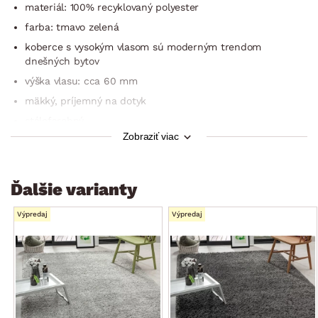
materiál: 100% recyklovaný polyester
farba: tmavo zelená
koberce s vysokým vlasom sú moderným trendom
dnešných bytov
výška vlasu: cca 60 mm
mäkký, príjemný na dotyk
stálofarebný
Zobraziť viac
vhodný na podlahové vykurovanie
Ďalšie varianty
Výpredaj
Výpredaj