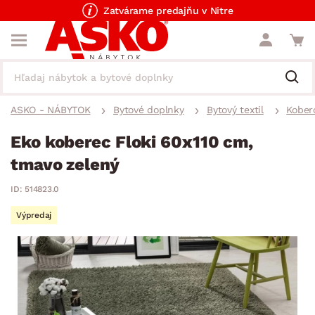
Zatvárame predajňu v Nitre
ASKO - NÁBYTOK
Bytové doplnky
Bytový textil
Kober
Eko koberec Floki 60x110 cm,
tmavo zelený
ID: 514823.0
Výpredaj