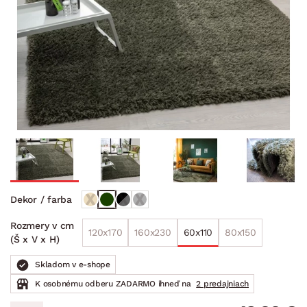
Dekor / farba
Rozmery v cm
120x170
160x230
60x110
80x150
(Š x V x H)
Skladom v e-shope
K osobnému odberu ZADARMO ihneď na
2 predajniach