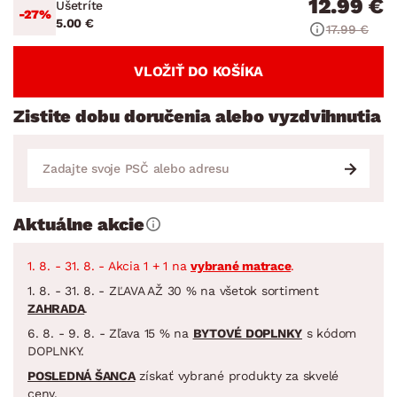
12.99 €
Ušetríte
-27%
5.00 €
17.99 €
VLOŽIŤ DO KOŠÍKA
Zistite dobu doručenia alebo vyzdvihnutia
Aktuálne akcie
1. 8. - 31. 8. - Akcia 1 + 1 na
vybrané matrace
.
1. 8. - 31. 8. - ZĽAVA AŽ 30 % na všetok sortiment
ZAHRADA
.
6. 8. - 9. 8. - Zľava 15 % na
BYTOVÉ DOPLNKY
s kódom
DOPLNKY.
POSLEDNÁ ŠANCA
získať vybrané produkty za skvelé
ceny.