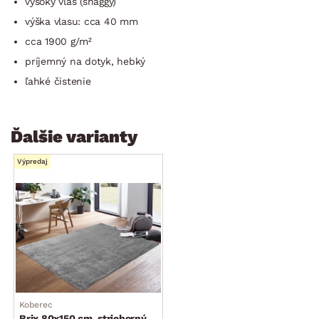
vysoký vlas (shaggy)
výška vlasu: cca 40 mm
cca 1900 g/m²
príjemný na dotyk, hebký
ľahké čistenie
Ďalšie varianty
Výpredaj
Koberec
Brix 80x150 cm, strieborný