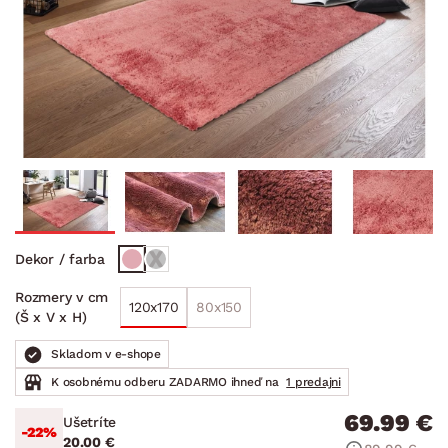
Dekor / farba
Rozmery v cm
120x170
80x150
(Š x V x H)
Skladom v e-shope
K osobnému odberu ZADARMO ihneď na
1 predajni
69.99 €
Ušetríte
-22%
20.00 €