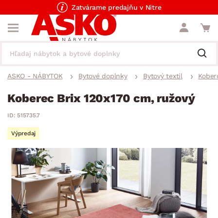
Zatvárame predajňu v Nitre
ASKO - NÁBYTOK
Bytové doplnky
Bytový textil
Kober
Koberec Brix 120x170 cm, ružový
ID: 515735.7
Výpredaj