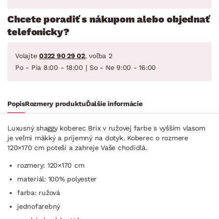
Chcete poradiť s nákupom alebo objednať
telefonicky?
Volajte
0322 90 29 02
, voľba 2
Po - Pia 8:00 - 18:00 | So - Ne 9:00 - 16:00
Popis
Rozmery produktu
Ďalšie informácie
Luxusný shaggy koberec Brix v ružovej farbe s vyšším vlasom
je veľmi mäkký a príjemný na dotyk. Koberec o rozmere
120×170 cm poteší a zahreje Vaše chodidlá.
rozmery: 120×170 cm
materiál: 100% polyester
farba: ružová
jednofarebný