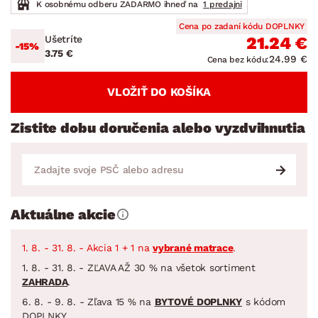
K osobnému odberu ZADARMO ihneď na
1 predajni
Cena po zadaní kódu DOPLNKY
Ušetríte
21.24 €
-15%
3.75 €
24.99 €
Cena bez kódu:
VLOŽIŤ DO KOŠÍKA
Zistite dobu doručenia alebo vyzdvihnutia
Aktuálne akcie
1. 8. - 31. 8. - Akcia 1 + 1 na
vybrané matrace
.
1. 8. - 31. 8. - ZĽAVA AŽ 30 % na všetok sortiment
ZAHRADA
.
6. 8. - 9. 8. - Zľava 15 % na
BYTOVÉ DOPLNKY
s kódom
DOPLNKY.