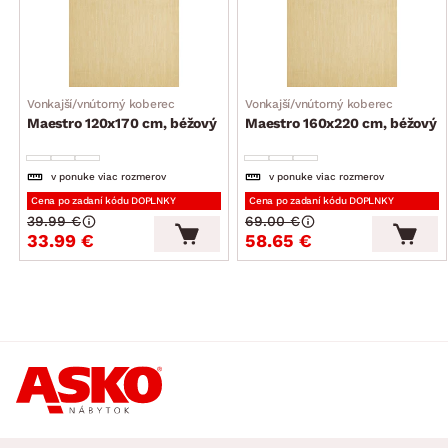
Vonkajší/vnútorný koberec
Vonkajší/vnútorný koberec
Maestro 120x170 cm, béžový
Maestro 160x220 cm, béžový
v ponuke viac rozmerov
v ponuke viac rozmerov
Cena po zadaní kódu DOPLNKY
Cena po zadaní kódu DOPLNKY
39.99 €
69.00 €
33.99 €
58.65 €