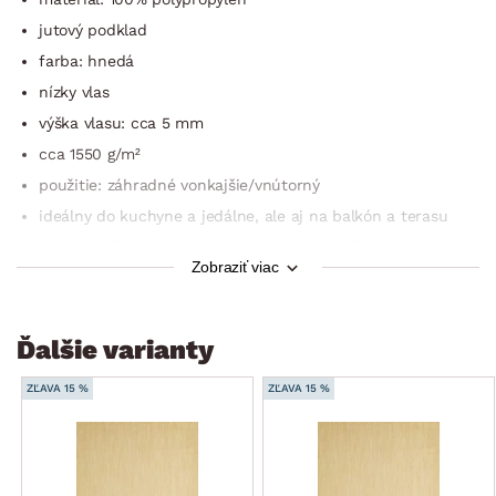
jutový podklad
farba: hnedá
nízky vlas
výška vlasu: cca 5 mm
cca 1550 g/m²
použitie: záhradné vonkajšie/vnútorný
ideálny do kuchyne a jedálne, ale aj na balkón a terasu
odolný voči poveternostným vplyvom a UV žiareniu
Zobraziť viac
odpudzuje nečistoty
ľahké čistenie
strojovo tkané
Ďalšie varianty
vhodný na podlahové vykurovanie
ZĽAVA 15 %
ZĽAVA 15 %
test: Oeko-Tex Standard 100