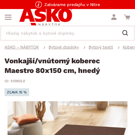
Zatvárame predajňu v Nitre
ASKO - NÁBYTOK
Bytové doplnky
Bytový textil
Kober
Vonkajší/vnútorný koberec
Maestro 80x150 cm, hnedý
ID: 515955.0
ZĽAVA 15 %