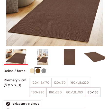
Dekor / farba
Rozmery v cm
120x1,8x170
120x170
160x1,8x220
(Š x V x H)
160x220
160x230
80x1,8x150
80x150
Skladom v e-shope