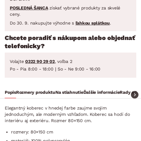
POSLEDNÁ ŠANCA
získať vybrané produkty za skvelé
ceny.
Do 30. 9. nakupujte výhodne s
ľahkou splátkou
.
Chcete poradiť s nákupom alebo objednať
telefonicky?
Volajte
0322 90 29 02
, voľba 2
Po - Pia 8:00 - 18:00 | So - Ne 9:00 - 16:00
Popis
Rozmery produktu
Na stiahnutie
Ďalšie informácie
Rady a ti
Elegantný koberec v hnedej farbe zaujme svojim
jednoduchým, ale moderným vzhľadom. Koberec sa hodí do
interiéru aj exteriéru. Rozmer 80×150 cm.
rozmery: 80×150 cm
materiál: 100% polypropylén