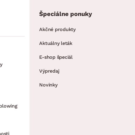
Špeciálne ponuky
Akčné produkty
Aktuálny leták
E-shop špeciál
y
Výpredaj
Novinky
blowing
nosti