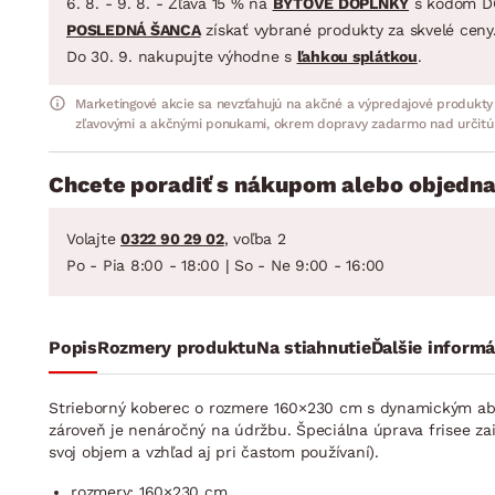
6. 8. - 9. 8. - Zľava 15 % na
BYTOVÉ DOPLNKY
s kódom D
POSLEDNÁ ŠANCA
získať vybrané produkty za skvelé ceny
Do 30. 9. nakupujte výhodne s
ľahkou splátkou
.
Marketingové akcie sa nevzťahujú na akčné a výpredajové produkty
zľavovými a akčnými ponukami, okrem dopravy zadarmo nad určitú
Chcete poradiť s nákupom alebo objedna
Volajte
0322 90 29 02
, voľba 2
Po - Pia 8:00 - 18:00 | So - Ne 9:00 - 16:00
Popis
Rozmery produktu
Na stiahnutie
Ďalšie informá
Strieborný koberec o rozmere 160×230 cm s dynamickým abs
zároveň je nenáročný na údržbu. Špeciálna úprava frisee zais
svoj objem a vzhľad aj pri častom používaní).
rozmery: 160×230 cm