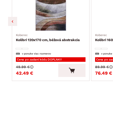
kcia
Koberec
Koberec
Kolibri 120x170 cm, béžová abstrakcia
Kolibri 16
v ponuke viac rozmerov
v ponuke
Cena po zadaní kódu DOPLNKY
Cena po za
49.99 €
89.99 €
42.49 €
76.49 €