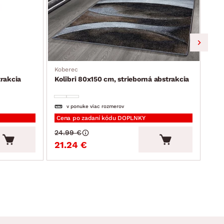
Kob
Kol
Koberec
trakcia
Kolibri 80x150 cm, strieborná abstrakcia
v ponuke viac rozmerov
Cena po zadaní kódu DOPLNKY
Cen
24.99 €
49.
21.24 €
42