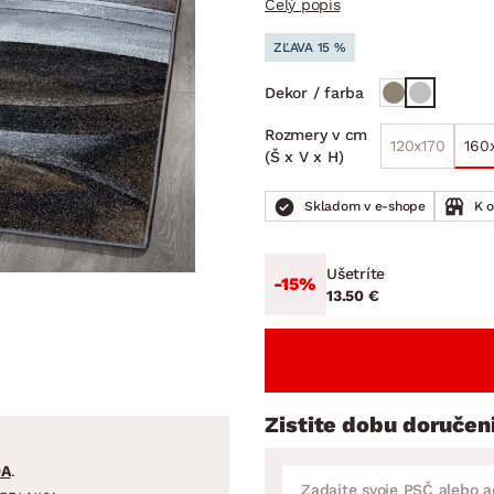
Celý popis
ENIE
DOMÁCE SPOTREBIČE
ZÁHRADNÉ 
avy
Zá
ZĽAVA 15 %
tavy
Z
Dekor / farba
avy
Rozmery v cm
120x170
160
(Š x V x H)
Skladom v e-shope
K 
Ušetríte
-15%
13.50 €
Zistite dobu doručen
DA
.