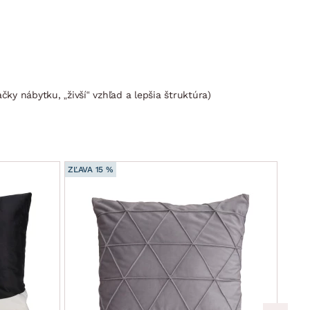
čky nábytku, „živší“ vzhľad a lepšia štruktúra)
ZĽAVA 15 %
ZĽAVA