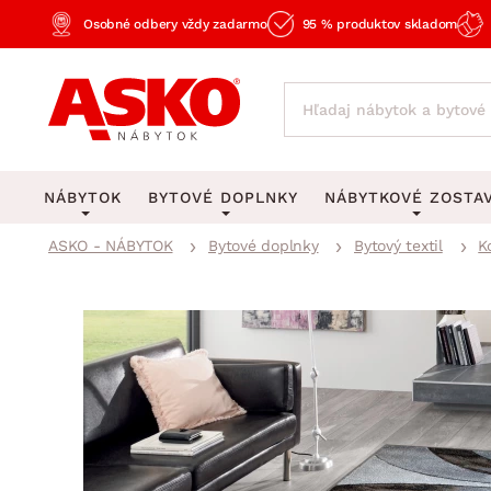
Osobné odbery vždy zadarmo
95 % produktov skladom
NÁBYTOK
BYTOVÉ DOPLNKY
NÁBYTKOVÉ ZOSTA
ASKO - NÁBYTOK
Bytové doplnky
Bytový textil
K
KOBERCE
OSVETLENIE
Obývacie zost
Veľké a stredné koberce
Stolové lampy a lampi
Spálňové zost
Behúne a malé koberce
Stropné osvetlenie
Kancelárske zos
Obývacia izba
Detské koberce
Lustre a závesné svieti
Kuchynské zost
Spálňa
Kúpeľňové predložky
Stojacie lampy
Detské zosta
Pracovňa a kancelária
Zobrazit vše
Zobrazit vše
Predsieňové zos