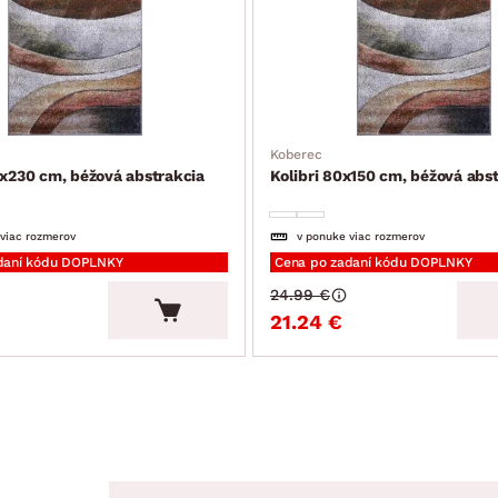
Koberec
0x230 cm, béžová abstrakcia
Kolibri 80x150 cm, béžová abs
 viac rozmerov
v ponuke viac rozmerov
daní kódu DOPLNKY
Cena po zadaní kódu DOPLNKY
24.99 €
21.24 €