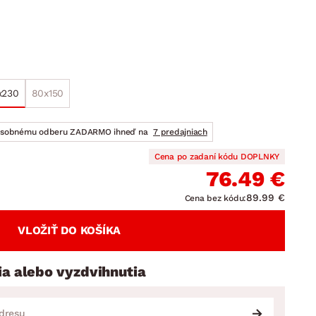
DOPLNKY
VIANOCE
hradné doplnky
ahradné zostavy
x230
80x150
osobnému odberu ZADARMO ihneď na
7 predajniach
Cena po zadaní kódu DOPLNKY
76.49 €
89.99 €
Cena bez kódu:
VLOŽIŤ DO KOŠÍKA
ia alebo vyzdvihnutia