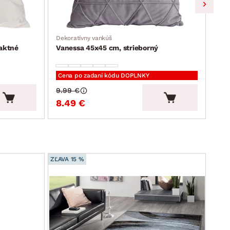
Dekoratívny vankúš
Umel
aktné
Vanessa 45x45 cm, strieborný
Bre
Cena po zadaní kódu DOPLNKY
Cen
9.99 €
3.9
8.49 €
3.
ZĽAVA 15 %
ZĽAVA