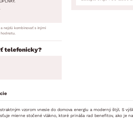
OPLNKY.
.
 a nejdú kombinovať s inými
 hodnotu.
ť telefonicky?
cie
traktným vzorom vnesie do domova energiu a moderný štýl. S výšk
ťuje mierne stočené vlákno, ktoré prináša rad benefitov, ako je nap