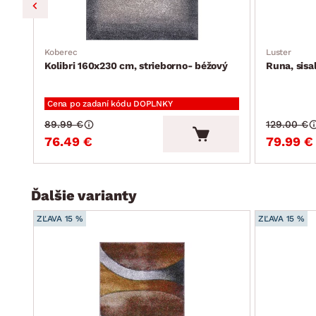
Koberec
Luster
Kolibri 160x230 cm, strieborno- béžový
Runa, sisa
Cena po zadaní kódu DOPLNKY
89.99 €
129.00 €
76.49 €
79.99 €
Ďalšie varianty
ZĽAVA 15 %
ZĽAVA 15 %