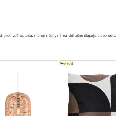
ť proti zošliapaniu, menej náchylné na viditeľné šľapaje alebo odtla
Výpredaj