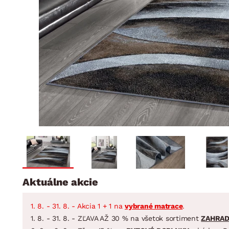
Jedáleň
BYTOVÝ TEXTIL
STOLOVANIE A VAR
Kúpeľňové zost
Detská izba
Prikrývky
Jedálenský servis
Jedálenské zos
Vankúše
Predsieň, šatník a chodba
Príbory
Záhradné zost
Koberce
Hrnce
Kuchyňa
Závesy a žalúzie
Panvice
Kúpeľňa
Zobrazit vše
Zobrazit vše
Záhrada
VEĽKÁ NOC
Domácnosť
Aktuálne akcie
1. 8. - 31. 8. - Akcia 1 + 1 na
vybrané matrace
.
1. 8. - 31. 8. - ZĽAVA AŽ 30 % na všetok sortiment
ZAHRA