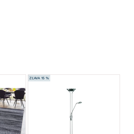
ZĽAVA 15 %
ZĽAVA