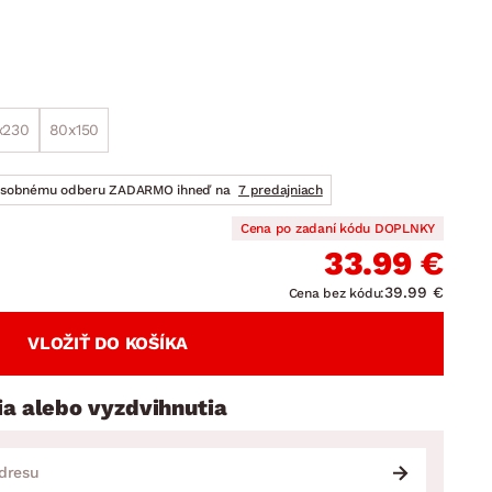
DOPLNKY
VIANOCE
hradné doplnky
ahradné zostavy
x230
80x150
osobnému odberu ZADARMO ihneď na
7 predajniach
Cena po zadaní kódu DOPLNKY
33.99 €
39.99 €
Cena bez kódu:
VLOŽIŤ DO KOŠÍKA
ia alebo vyzdvihnutia