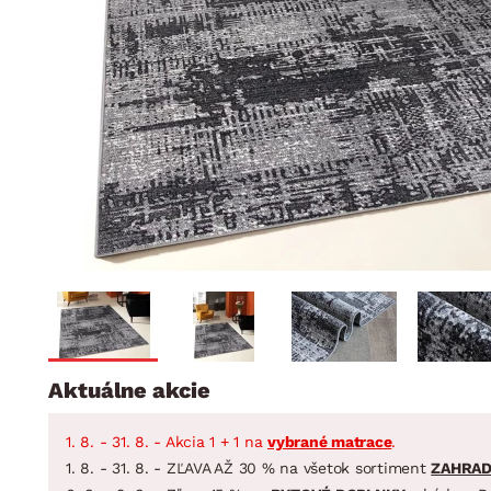
Jedáleň
BYTOVÝ TEXTIL
STOLOVANIE A VAR
Kúpeľňové zost
Detská izba
Prikrývky
Jedálenský servis
Jedálenské zos
Vankúše
Predsieň, šatník a chodba
Príbory
Záhradné zost
Koberce
Hrnce
Kuchyňa
Závesy a žalúzie
Panvice
Kúpeľňa
Zobrazit vše
Zobrazit vše
Záhrada
VEĽKÁ NOC
Domácnosť
Aktuálne akcie
1. 8. - 31. 8. - Akcia 1 + 1 na
vybrané matrace
.
1. 8. - 31. 8. - ZĽAVA AŽ 30 % na všetok sortiment
ZAHRA