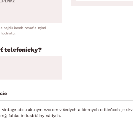
OPLNKY.
.
 a nejdú kombinovať s inými
 hodnotu.
ť telefonicky?
cie
intage abstraktným vzorom v šedých a čiernych odtieňoch je skvel
rný, ľahko industriálny nádych.