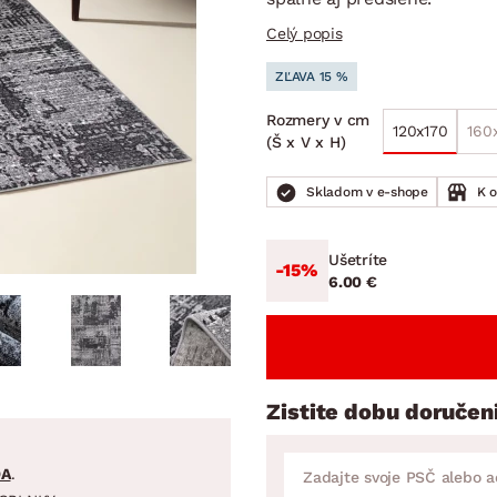
ENIE
DOMÁCE SPOTREBIČE
ZÁHRADNÉ 
avy
Zá
Celý popis
tavy
Z
ZĽAVA 15 %
avy
Rozmery v cm
120x170
160
(Š x V x H)
Skladom v e-shope
K 
Ušetríte
-15%
6.00 €
Zistite dobu doručen
DA
.