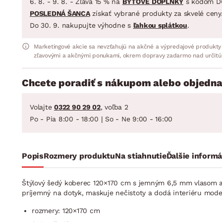
6. 8. - 9. 8. - Zľava 15 % na
BYTOVÉ DOPLNKY
s kódom D
POSLEDNÁ ŠANCA
získať vybrané produkty za skvelé ceny
Do 30. 9. nakupujte výhodne s
ľahkou splátkou
.
Marketingové akcie sa nevzťahujú na akčné a výpredajové produkty
zľavovými a akčnými ponukami, okrem dopravy zadarmo nad určitú
Chcete poradiť s nákupom alebo objedna
Volajte
0322 90 29 02
, voľba 2
Po - Pia 8:00 - 18:00 | So - Ne 9:00 - 16:00
Popis
Rozmery produktu
Na stiahnutie
Ďalšie informá
Štýlový šedý koberec 120×170 cm s jemným 6,5 mm vlasom a v
príjemný na dotyk, maskuje nečistoty a dodá interiéru mode
rozmery: 120×170 cm