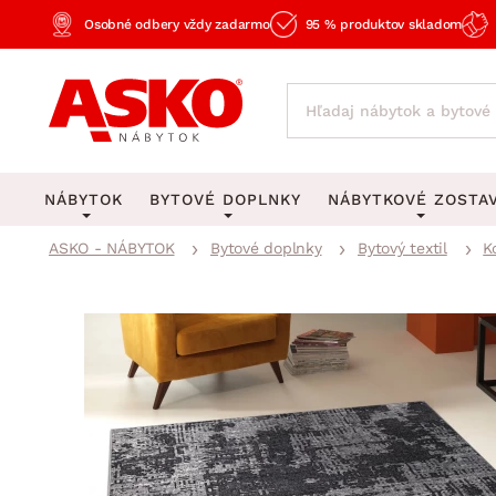
Osobné odbery vždy zadarmo
95 % produktov skladom
NÁBYTOK
BYTOVÉ DOPLNKY
NÁBYTKOVÉ ZOSTA
ASKO - NÁBYTOK
Bytové doplnky
Bytový textil
K
KOBERCE
OSVETLENIE
Obývacie zost
Veľké a stredné koberce
Stolové lampy a lampi
Spálňové zost
Behúne a malé koberce
Stropné osvetlenie
Kancelárske zos
Obývacia izba
Detské koberce
Lustre a závesné svieti
Kuchynské zost
Spálňa
Kúpeľňové predložky
Stojacie lampy
Detské zosta
Pracovňa a kancelária
Zobrazit vše
Zobrazit vše
Predsieňové zos