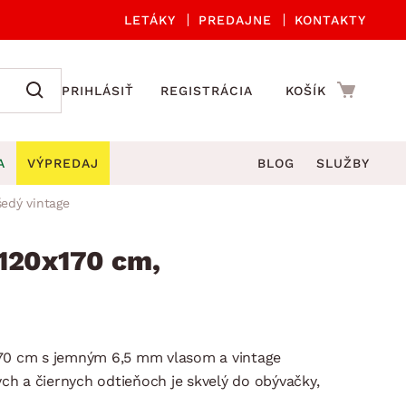
LETÁKY
PREDAJNE
KONTAKTY
PRIHLÁSIŤ
REGISTRÁCIA
KOŠÍK
A
VÝPREDAJ
BLOG
SLUŽBY
šedý vintage
 A ORGANIZÁCIA
Záhradné sety
DROBNÉ BYTOVÉ DOPLNKY
úče
Kuchynské príslušenstvo
 120x170 cm,
né stoličky a kreslá
ždniky
Kuchynské doplnky
áhradné lavice
viny
Kúpeľňové doplnky
Záhradné stoly
lečenie
Záhradné doplnky
170 cm s jemným 6,5 mm vlasom a vintage
hradné hojdačky
Zobrazit vše
h a čiernych odtieňoch je skvelý do obývačky,
áhradné lehátka