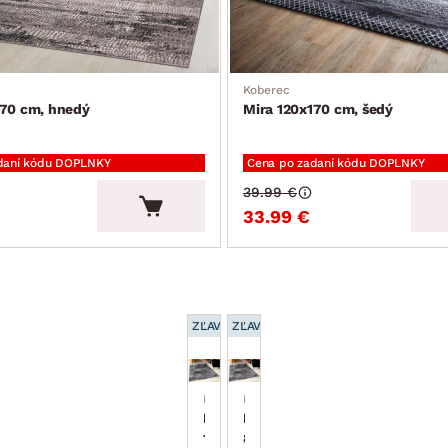
Koberec
170 cm, hnedý
Mira 120x170 cm, šedý
daní kódu DOPLNKY
Cena po zadaní kódu DOPLNKY
39.99 €
33.99 €
ZĽAVA 15 %
ZĽAVA 15 %
Koberec
Koberec
Mira
Mira
160x230
80x150