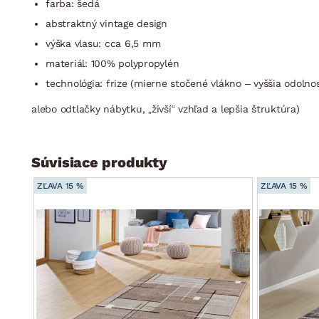
farba: šedá
abstraktný vintage design
výška vlasu: cca 6,5 ​​mm
materiál: 100% polypropylén
technológia: frize (mierne stočené vlákno – vyššia odolno
alebo odtlačky nábytku, „živší“ vzhľad a lepšia štruktúra)
Súvisiace produkty
ZĽAVA 15 %
ZĽAVA 15 %