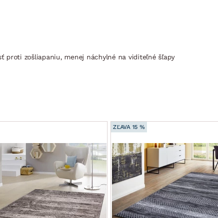
sť proti zošliapaniu, menej náchylné na viditeľné šľapy
ZĽAVA 15 %