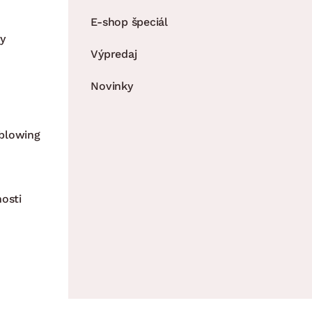
E-shop špeciál
y
Výpredaj
Novinky
blowing
nosti