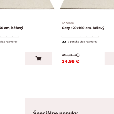
Koberec
50 cm, béžový
Cozy 120x160 cm, béžový
 viac rozmerov
v ponuke viac rozmerov
49.99 €
34.99 €
Špeciálne ponuky