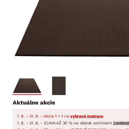
Jedáleň
BYTOVÝ TEXTIL
STOLOVANIE A VAR
Kúpeľňové zost
Detská izba
Prikrývky
Jedálenský servis
Jedálenské zos
Vankúše
Predsieň, šatník a chodba
Príbory
Záhradné zost
Koberce
Hrnce
Kuchyňa
Závesy a žalúzie
Panvice
Kúpeľňa
Zobrazit vše
Zobrazit vše
Záhrada
VEĽKÁ NOC
Domácnosť
Aktuálne akcie
1. 8. - 31. 8. - Akcia 1 + 1 na
vybrané matrace
.
1. 8. - 31. 8. - ZĽAVA AŽ 30 % na všetok sortiment
ZAHRA