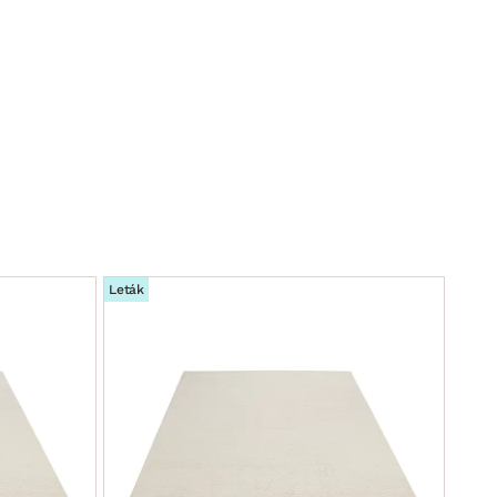
Leták
Leták