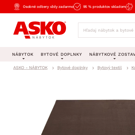
Osobné odbery vždy zadarmo
95 % produktov skladom
NÁBYTOK
BYTOVÉ DOPLNKY
NÁBYTKOVÉ ZOSTA
ASKO - NÁBYTOK
Bytové doplnky
Bytový textil
K
KOBERCE
OSVETLENIE
Obývacie zost
Veľké a stredné koberce
Stolové lampy a lampi
Spálňové zost
Behúne a malé koberce
Stropné osvetlenie
Kancelárske zos
Obývacia izba
Detské koberce
Lustre a závesné svieti
Kuchynské zost
Spálňa
Kúpeľňové predložky
Stojacie lampy
Detské zosta
Pracovňa a kancelária
Zobrazit vše
Zobrazit vše
Predsieňové zos