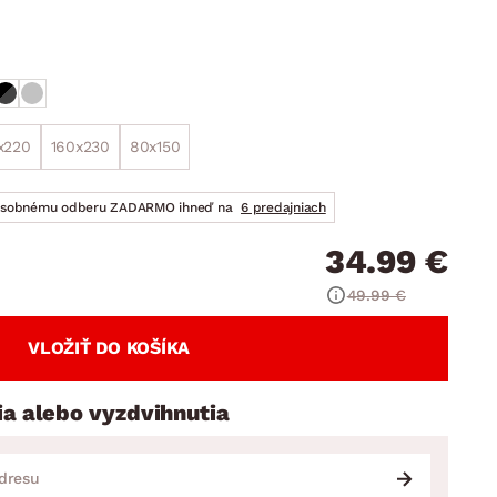
DOPLNKY
VIANOCE
hradné doplnky
ahradné zostavy
x220
160x230
80x150
osobnému odberu ZADARMO ihneď na
6 predajniach
34.99 €
49.99 €
VLOŽIŤ DO KOŠÍKA
ia alebo vyzdvihnutia