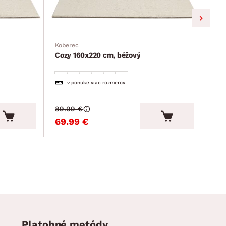
Koberec
Kob
Cozy 160x220 cm, béžový
Coz
v ponuke viac rozmerov
89.99 €
29.
69.99 €
22
Platobné metódy