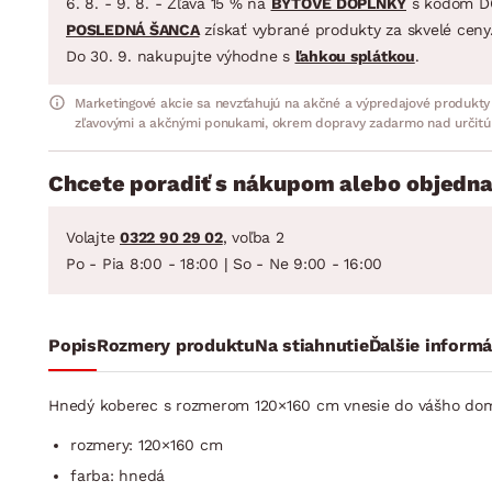
6. 8. - 9. 8. - Zľava 15 % na
BYTOVÉ DOPLNKY
s kódom D
POSLEDNÁ ŠANCA
získať vybrané produkty za skvelé ceny
Do 30. 9. nakupujte výhodne s
ľahkou splátkou
.
Marketingové akcie sa nevzťahujú na akčné a výpredajové produkty
zľavovými a akčnými ponukami, okrem dopravy zadarmo nad určitú
Chcete poradiť s nákupom alebo objedna
Volajte
0322 90 29 02
, voľba 2
Po - Pia 8:00 - 18:00 | So - Ne 9:00 - 16:00
Popis
Rozmery produktu
Na stiahnutie
Ďalšie informá
Hnedý koberec s rozmerom 120×160 cm vnesie do vášho domov
rozmery: 120×160 cm
farba: hnedá