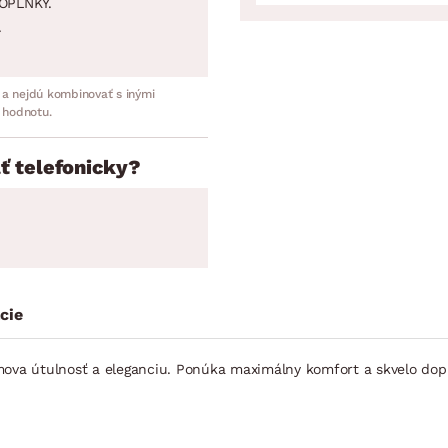
OPLNKY.
.
 a nejdú kombinovať s inými
 hodnotu.
ť telefonicky?
cie
a útulnosť a eleganciu. Ponúka maximálny komfort a skvelo doplní