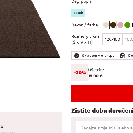
Celý popis
ENIE
DOMÁCE SPOTREBIČE
ZÁHRADNÉ 
avy
Zá
Leták
tavy
Z
Dekor / farba
avy
Rozmery v cm
120x160
160
(Š x V x H)
Skladom v e-shope
K 
Ušetríte
-30%
15.00 €
Zistite dobu doručen
DA
.