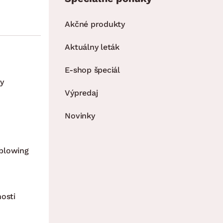
Akčné produkty
Aktuálny leták
E-shop špeciál
y
Výpredaj
Novinky
blowing
nosti