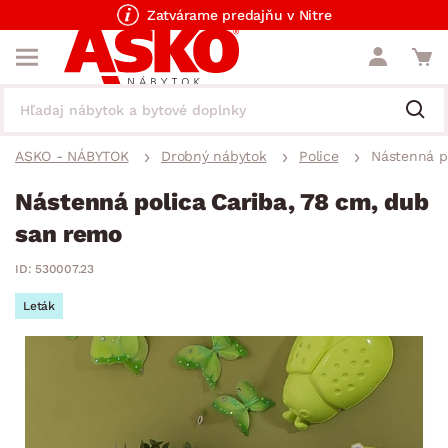
Zatvárame predajňu v Nitre
ASKO - NÁBYTOK
Drobný nábytok
Police
Nástenná p
Nástenná polica Cariba, 78 cm, dub
san remo
ID: 530007.23
Leták