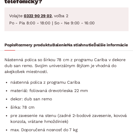
telefonicky?
Volajte
0322 90 29 02
, voľba 2
Po - Pia 8:00 - 18:00 | So - Ne 9:00 - 16:00
Popis
Rozmery produktu
Balenie
Na stiahnutie
Ďalšie informácie
Nástenná polica so šírkou 78 cm z programu Cariba v dekore
dub san remo. Svojim univerzálnym štýlom je vhodná do
akejkoľvek miestnosti.
nástenná polica z programu Cariba
materiál: foliovaná drevotrieska 22 mm
dekor: dub san remo
šírka: 78 cm
pre zavesenie na stenu (zadné 2-bodové zavesenie, kovová
konzola, vrátane hmoždiniek)
max. Doporučená nosnosť do 7 kg