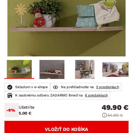
Skladom v e-shope
Na prehliadnutie na
5 predajniach
K osobnému odberu ZADARMO ihneď na
6 predajniach
49.90 €
Ušetríte
-9%
5.00 €
54.90 €
VLOŽIŤ DO KOŠÍKA