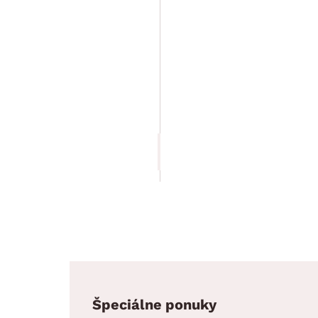
Rohová šatníkova skriňa
Cariba, dub san
remo/biela
349.90 €
315.90 €
Špeciálne ponuky