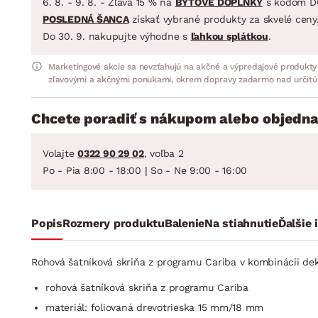
6. 8. - 9. 8. - Zľava 15 % na
BYTOVÉ DOPLNKY
s kódom D
POSLEDNÁ ŠANCA
získať vybrané produkty za skvelé ceny
Do 30. 9. nakupujte výhodne s
ľahkou splátkou
.
Marketingové akcie sa nevzťahujú na akčné a výpredajové produkty
zľavovými a akčnými ponukami, okrem dopravy zadarmo nad určitú
Chcete poradiť s nákupom alebo objedna
Volajte
0322 90 29 02
, voľba 2
Po - Pia 8:00 - 18:00 | So - Ne 9:00 - 16:00
Popis
Rozmery produktu
Balenie
Na stiahnutie
Ďalšie 
Rohová šatníková skriňa z programu Cariba v kombinácii deko
rohová šatníková skriňa z programu Cariba
materiál: foliovaná drevotrieska 15 mm/18 mm