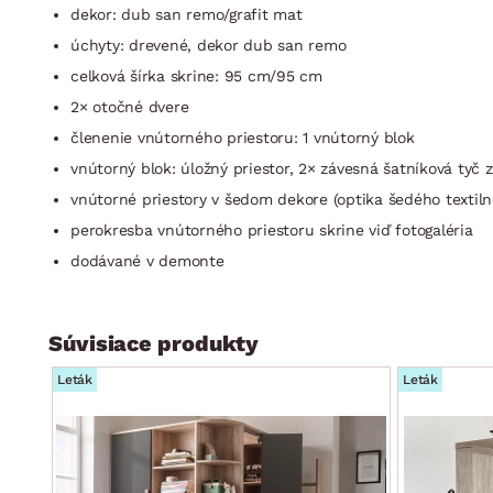
dekor: dub san remo/grafit mat
úchyty: drevené, dekor dub san remo
celková šírka skrine: 95 cm/95 cm
2× otočné dvere
členenie vnútorného priestoru: 1 vnútorný blok
vnútorný blok: úložný priestor, 2× závesná šatníková tyč 
vnútorné priestory v šedom dekore (optika šedého textiln
perokresba vnútorného priestoru skrine viď fotogaléria
dodávané v demonte
Súvisiace produkty
Leták
Leták