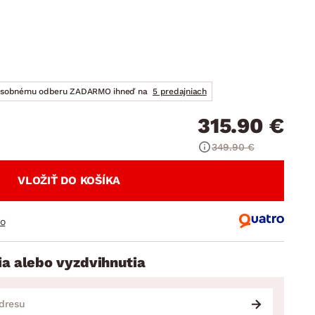
DOPLNKY
VIANOCE
hradné doplnky
ahradné zostavy
osobnému odberu ZADARMO ihneď na
5 predajniach
315.90 €
349.90 €
VLOŽIŤ DO KOŠÍKA
ro
ia alebo vyzdvihnutia