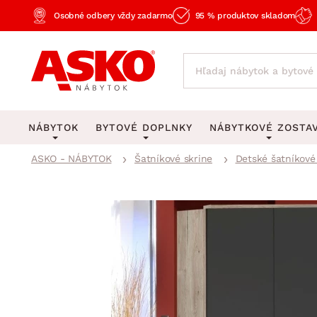
Osobné odbery vždy zadarmo
95 % produktov skladom
NÁBYTOK
BYTOVÉ DOPLNKY
NÁBYTKOVÉ ZOSTA
ASKO - NÁBYTOK
Šatníkové skrine
Detské šatníkové
KOBERCE
OSVETLENIE
Obývacie zost
Veľké a stredné koberce
Stolové lampy a lampi
Spálňové zost
Behúne a malé koberce
Stropné osvetlenie
Kancelárske zos
Obývacia izba
Detské koberce
Lustre a závesné svieti
Kuchynské zost
Spálňa
Kúpeľňové predložky
Stojacie lampy
Detské zosta
Pracovňa a kancelária
Zobrazit vše
Zobrazit vše
Predsieňové zos