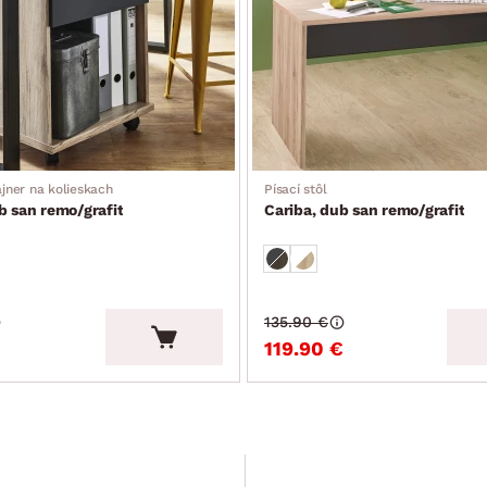
jner na kolieskach
Písací stôl
b san remo/grafit
Cariba, dub san remo/grafit
135.90 €
119.90 €
Leták