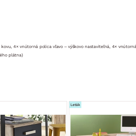
z kovu, 4× vnútorná polica vľavo – výškovo nastaviteľná, 4× vnútorná
ého plátna)
Leták