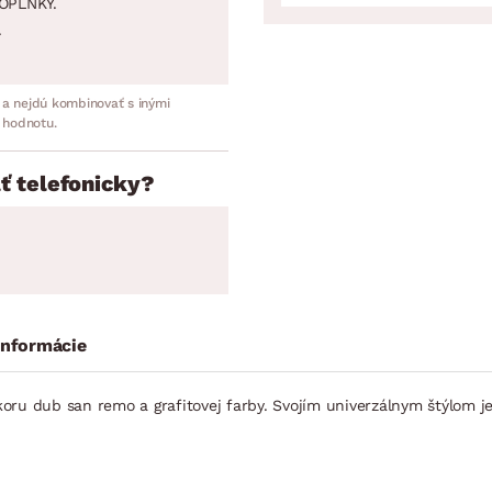
OPLNKY.
.
 a nejdú kombinovať s inými
 hodnotu.
ť telefonicky?
informácie
ru dub san remo a grafitovej farby. Svojím univerzálnym štýlom je 