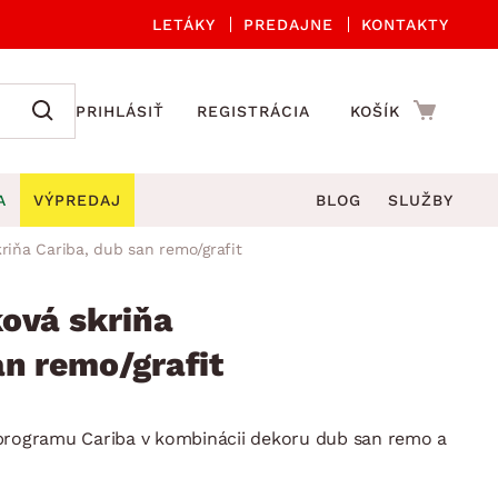
LETÁKY
PREDAJNE
KONTAKTY
PRIHLÁSIŤ
REGISTRÁCIA
KOŠÍK
A
VÝPREDAJ
BLOG
SLUŽBY
riňa Cariba, dub san remo/grafit
 A ORGANIZÁCIA
Záhradné sety
DROBNÉ BYTOVÉ DOPLNKY
úče
Kuchynské príslušenstvo
ová skriňa
né stoličky a kreslá
ždniky
Kuchynské doplnky
an remo/grafit
áhradné lavice
viny
Kúpeľňové doplnky
Záhradné stoly
lečenie
Záhradné doplnky
 programu Cariba v kombinácii dekoru dub san remo a
hradné hojdačky
Zobrazit vše
áhradné lehátka