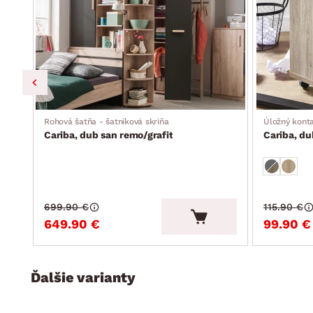
Rohová šatňa - šatníková skriňa
Úložný konta
Cariba, dub san remo/grafit
Cariba, du
699.90 €
115.90 €
649.90 €
99.90 €
Ďalšie varianty