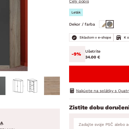
Celý popis
ENIE
DOMÁCE SPOTREBIČE
ZÁHRADNÉ 
avy
Zá
Leták
tavy
Z
Dekor / farba
avy
Skladom v e-shope
K 
Ušetríte
-9%
34.00 €
Nakúpte na splátky s Quat
Zistite dobu doručen
DA
.