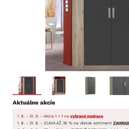
Jedáleň
BYTOVÝ TEXTIL
STOLOVANIE A VAR
Kúpeľňové zost
Detská izba
Prikrývky
Jedálenský servis
Jedálenské zos
Vankúše
Predsieň, šatník a chodba
Príbory
Záhradné zost
Koberce
Hrnce
Kuchyňa
Závesy a žalúzie
Panvice
Kúpeľňa
Zobrazit vše
Zobrazit vše
Záhrada
VEĽKÁ NOC
Domácnosť
Aktuálne akcie
1. 8. - 31. 8. - Akcia 1 + 1 na
vybrané matrace
.
1. 8. - 31. 8. - ZĽAVA AŽ 30 % na všetok sortiment
ZAHRA