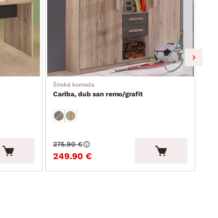
Široká komoda
Širo
Cariba, dub san remo/grafit
Car
275.90 €
234
249.90 €
21