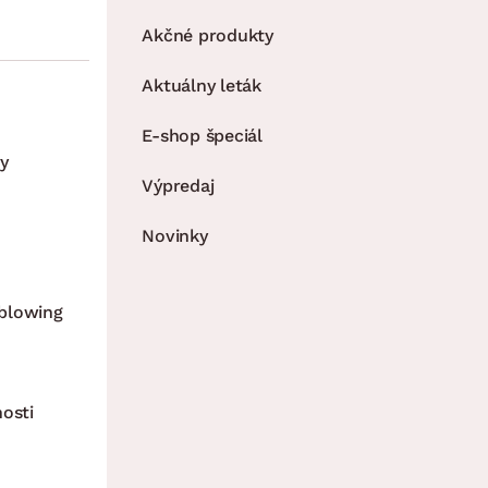
Akčné produkty
Aktuálny leták
E-shop špeciál
y
Výpredaj
Novinky
blowing
nosti